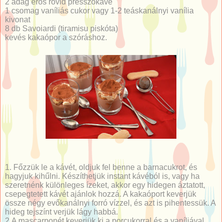
2 adag erős rövid presszókávé
1 csomag vaníliás cukor vagy 1-2 teáskanálnyi vanília
kivonat
8 db Savoiardi (tiramisu piskóta)
kevés kakaópor a szóráshoz.
1. Főzzük le a kávét, oldjuk fel benne a barnacukrot, és
hagyjuk kihűlni. Készíthetjük instant kávéból is, vagy ha
szeretnénk különleges ízeket, akkor egy hidegen áztatott,
csepegtetett kávét ajánlok hozzá. A kakaóport keverjük
össze négy evőkanálnyi forró vízzel, és azt is pihentessük. A
hideg tejszínt verjük lágy habbá.
2.A mascarponét keverjük ki a porcukorral és a vaníliával.