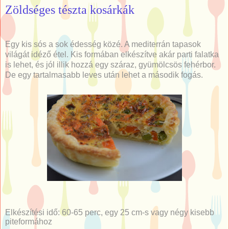
Zöldséges tészta kosárkák
Egy kis sós a sok édesség közé. A mediterrán tapasok
világát idéző étel. Kis formában elkészítve akár parti falatka
is lehet, és jól illik hozzá egy száraz, gyümölcsös fehérbor.
De egy tartalmasabb leves után lehet a második fogás.
Elkészítési idő: 60-65 perc, egy 25 cm-s vagy négy kisebb
piteformához