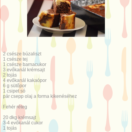
2 csésze búzaliszt
1 csésze tej
1 csésze barnacukor
3 evőkanál krémsajt
2 tojás
4 evőkanál kakaópor
6 g sütőpor
1 csipet só
pár csepp olaj a forma kikenéséhez
Fehér réteg
20 dkg krémsajt
3-4 evőkanál cukor
1 tojás