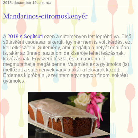
2018. december 19., szerda
Mandarinos-citromoskenyér
A
2018-s Segítsüti
ezen a süteményen lett lepróbálva. Első
sütésként csodásan sikerült, így már nem is volt kérdés, ezt
kell elkészíteni. Sütemény, ami megállja a helyét önállóan
is, akár az ünnepi asztalon, de kísérője lehet teázásnak,
kávézásnak. Egyszerű tészta, és a mandarin jól
megmutathatja magát benne. Valamiért ez a gyümölcs (is)
mellőzött a sütemények vagy a akár a lekvárok között.
Érdemes kipróbálni, szerintem egy nagyon finom, sokrétű
gyümölcs.