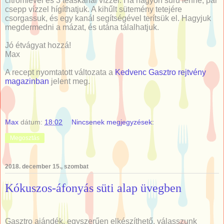
citromlével és 3 teáskanál vízzel. Ha nagyon sűrű lenne, pár
csepp vízzel hígíthatjuk. A kihűlt sütemény tetejére
csorgassuk, és egy kanál segítségével terítsük el. Hagyjuk
megdermedni a mázat, és utána tálalhatjuk.
Jó étvágyat hozzá!
Max
A recept nyomtatott változata a
Kedvenc Gasztro rejtvény
magazinban
jelent meg.
Max
dátum:
18:02
Nincsenek megjegyzések:
Megosztás
2018. december 15., szombat
Kókuszos-áfonyás süti alap üvegben
Gasztro ajándék, egyszerűen elkészíthető, válasszunk