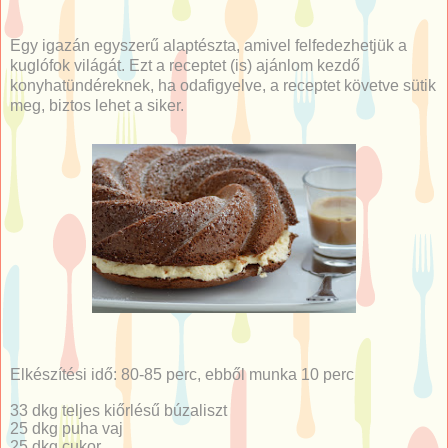
Egy igazán egyszerű alaptészta, amivel felfedezhetjük a
kuglófok világát. Ezt a receptet (is) ajánlom kezdő
konyhatündéreknek, ha odafigyelve, a receptet követve sütik
meg, biztos lehet a siker.
Elkészítési idő: 80-85 perc, ebből munka 10 perc
33 dkg teljes kiőrlésű búzaliszt
25 dkg puha vaj
25 dkg cukor