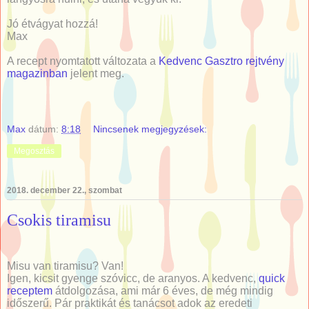
Jó étvágyat hozzá!
Max
A recept nyomtatott változata a
Kedvenc Gasztro rejtvény
magazinban
jelent meg.
Max
dátum:
8:18
Nincsenek megjegyzések:
Megosztás
2018. december 22., szombat
Csokis tiramisu
Misu van tiramisu? Van!
Igen, kicsit gyenge szóvicc, de aranyos. A kedvenc,
quick
receptem
átdolgozása, ami már 6 éves, de még mindig
időszerű. Pár praktikát és tanácsot adok az eredeti