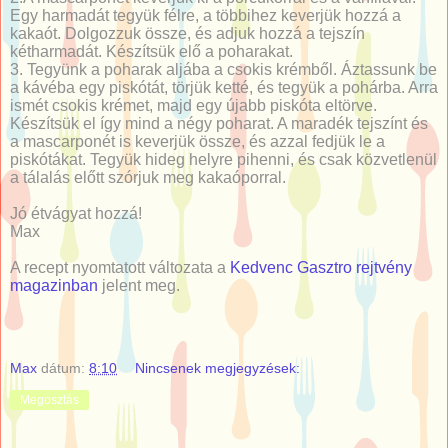
Egy harmadát tegyük félre, a többihez keverjük hozzá a
kakaót. Dolgozzuk össze, és adjuk hozzá a tejszín
kétharmadát. Készítsük elő a poharakat.
3. Tegyünk a poharak aljába a csokis krémből. Áztassunk be
a kávéba egy piskótát, törjük ketté, és tegyük a pohárba. Arra
ismét csokis krémet, majd egy újabb piskóta eltörve.
Készítsük el így mind a négy poharat. A maradék tejszínt és
a mascarponét is keverjük össze, és azzal fedjük le a
piskótákat. Tegyük hideg helyre pihenni, és csak közvetlenül
a tálalás előtt szórjuk meg kakaóporral.
Jó étvágyat hozzá!
Max
A recept nyomtatott változata a
Kedvenc Gasztro rejtvény
magazinban
jelent meg.
Max
dátum:
8:10
Nincsenek megjegyzések:
Megosztás