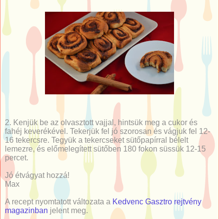
2. Kenjük be az olvasztott vajjal, hintsük meg a cukor és
fahéj keverékével. Tekerjük fel jó szorosan és vágjuk fel 12-
16 tekercsre. Tegyük a tekercseket sütőpapírral bélelt
lemezre, és előmelegített sütőben 180 fokon süssük 12-15
percet.
Jó étvágyat hozzá!
Max
A recept nyomtatott változata a
Kedvenc Gasztro rejtvény
magazinban
jelent meg.