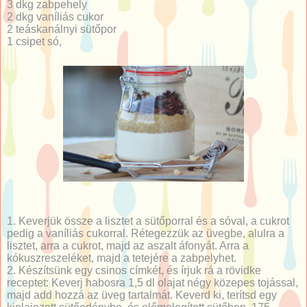
3 dkg zabpehely
2 dkg vaníliás cukor
2 teáskanálnyi sütőpor
1 csipet só,
1. Keverjük össze a lisztet a sütőporral és a sóval, a cukrot
pedig a vaníliás cukorral. Rétegezzük az üvegbe, alulra a
lisztet, arra a cukrot, majd az aszalt áfonyát. Arra a
kókuszreszeléket, majd a tetejére a zabpelyhet.
2. Készítsünk egy csinos címkét, és írjuk rá a rövidke
receptet: Keverj habosra 1,5 dl olajat négy közepes tojással,
majd add hozzá az üveg tartalmát. Keverd ki, terítsd egy