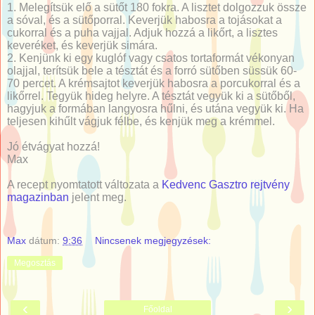
1. Melegítsük elő a sütőt 180 fokra. A lisztet dolgozzuk össze
a sóval, és a sütőporral. Keverjük habosra a tojásokat a
cukorral és a puha vajjal. Adjuk hozzá a likőrt, a lisztes
keveréket, és keverjük simára.
2. Kenjünk ki egy kuglóf vagy csatos tortaformát vékonyan
olajjal, terítsük bele a tésztát és a forró sütőben süssük 60-
70 percet. A krémsajtot keverjük habosra a porcukorral és a
likőrrel. Tegyük hideg helyre. A tésztát vegyük ki a sütőből,
hagyjuk a formában langyosra hűlni, és utána vegyük ki. Ha
teljesen kihűlt vágjuk félbe, és kenjük meg a krémmel.
Jó étvágyat hozzá!
Max
A recept nyomtatott változata a
Kedvenc Gasztro rejtvény
magazinban
jelent meg.
Max
dátum:
9:36
Nincsenek megjegyzések:
Megosztás
‹
›
Főoldal