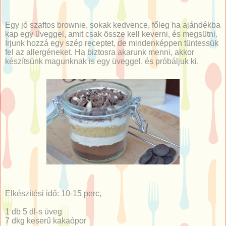
Egy jó szaftos brownie, sokak kedvence, főleg ha ajándékba
kap egy üveggel, amit csak össze kell keverni, és megsütni.
Írjunk hozzá egy szép receptet, de mindenképpen tüntessük
fel az allergéneket. Ha biztosra akarunk menni, akkor
készítsünk magunknak is egy üveggel, és próbáljuk ki.
Elkészítési idő: 10-15 perc,
1 db 5 dl-s üveg
7 dkg keserű kakaópor