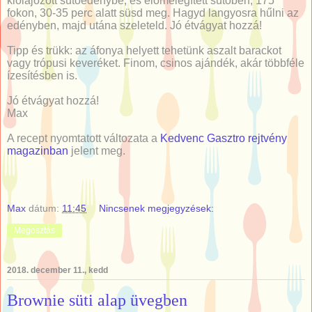
kiolajozott sütőedénybe, és előmelegített sütőben, 175
fokon, 30-35 perc alatt süsd meg. Hagyd langyosra hűlni az
edényben, majd utána szeleteld. Jó étvágyat hozzá!
Tipp és trükk: az áfonya helyett tehetünk aszalt barackot
vagy trópusi keveréket. Finom, csinos ajándék, akár többféle
ízesítésben is.
Jó étvágyat hozzá!
Max
A recept nyomtatott változata a
Kedvenc Gasztro rejtvény
magazinban
jelent meg.
Max
dátum:
11:45
Nincsenek megjegyzések:
Megosztás
2018. december 11., kedd
Brownie süti alap üvegben