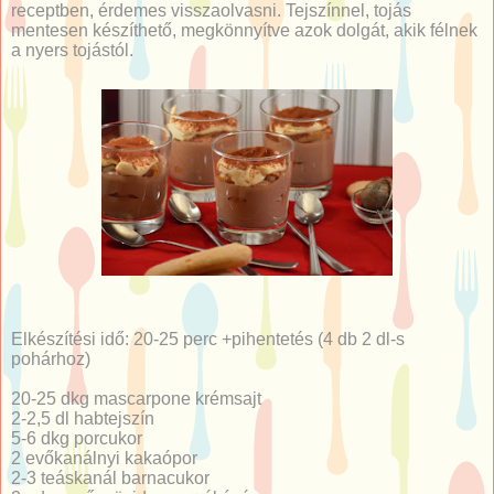
receptben, érdemes visszaolvasni. Tejszínnel, tojás
mentesen készíthető, megkönnyítve azok dolgát, akik félnek
a nyers tojástól.
Elkészítési idő: 20-25 perc +pihentetés (4 db 2 dl-s
pohárhoz)
20-25 dkg mascarpone krémsajt
2-2,5 dl habtejszín
5-6 dkg porcukor
2 evőkanálnyi kakaópor
2-3 teáskanál barnacukor