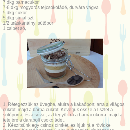
7 dkg barnacukor
7-8 dkg mogyorós tejcsokoládé, durvára vágva
5 dkg cukor
5 dkg simaliszt
1/2 teáskanálnyi sütőpor
1 csipet só,
1. Rétegezzük az üvegbe, alulra a kakaóport, arra a világos
cukrot, majd a barna cukrot. Keverjük össze a lisztet a
sütőporral és a sóval, azt tegyük rá a barnacukorra, majd a
tetejére a darabolt csokoládét.
2. Készítsünk egy csinos címkét, és írjuk rá a rövidke