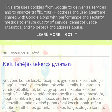
This site uses cookies from Google to deliver its services
and to analyze traffic. Your IP address and user-agent are
shared with Google along with performance and security
metrics to ensure quality of service, generate usage
Tanulj meg sütni!
statistics, and to detect and address abuse.
LEARN MORE
GOT IT
▼
2018. december 31., hétfő
Kelt fahéjas tekercs gyorsan
Kedvenc kombi tészta receptem, gyorsan elkészíthető, jó
állagú süteményt készíthetünk vele. Ideális, ha váratlan
vendégek állítanak be, vagy éppen mi kaptunk estére
meghívást. Míg a vendégek megnézik az aranyhörcsögöt,
megbeszélik a tegnapi meccs eredményét, addig a tészta
elkészülhet, mire az első pohárkával koccintanak, már a
sütőbe kerülhet, és garantált a siker, ha gőzölögve kerül az