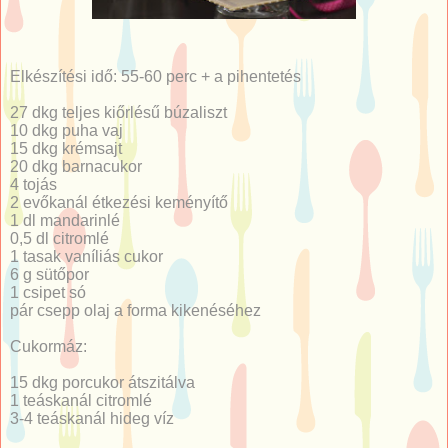
Elkészítési idő: 55-60 perc + a pihentetés
27 dkg teljes kiőrlésű búzaliszt
10 dkg puha vaj
15 dkg krémsajt
20 dkg barnacukor
4 tojás
2 evőkanál étkezési keményítő
1 dl mandarinlé
0,5 dl citromlé
1 tasak vaníliás cukor
6 g sütőpor
1 csipet só
pár csepp olaj a forma kikenéséhez
Cukormáz:
15 dkg porcukor átszitálva
1 teáskanál citromlé
3-4 teáskanál hideg víz