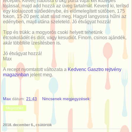
receptet: Keverj habosra 6 dkg puha vajat két közepes
tojással, majd add hozzá az üveg tartalmát. Keverd ki, terítsd
egy kiolajozott sütőedénybe, és előmelegített sütőben, 175
fokon, 15-20 perc alatt süsd meg. Hagyd langyosra hűlni az
edényben, majd utána szeleteld. Jó étvágyat hozzá!
Tipp és trükk: a mogyorós csoki helyett tehetünk
étcsokoládét és diót, vagy kesudiót. Finom, csinos ajándék,
akár többféle ízesítésben is.
Jó étvágyat hozzá!
Max
A recept nyomtatott változata a
Kedvenc Gasztro rejtvény
magazinban
jelent meg.
Max
dátum:
21:43
Nincsenek megjegyzések:
Megosztás
2018. december 6., csütörtök