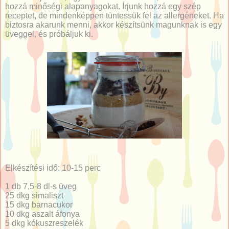
hozzá minőségi alapanyagokat. Írjunk hozzá egy szép
receptet, de mindenképpen tüntessük fel az allergéneket. Ha
biztosra akarunk menni, akkor készítsünk magunknak is egy
üveggel, és próbáljuk ki.
Elkészítési idő: 10-15 perc
1 db 7,5-8 dl-s üveg
25 dkg simaliszt
15 dkg barnacukor
10 dkg aszalt áfonya
5 dkg kókuszreszelék