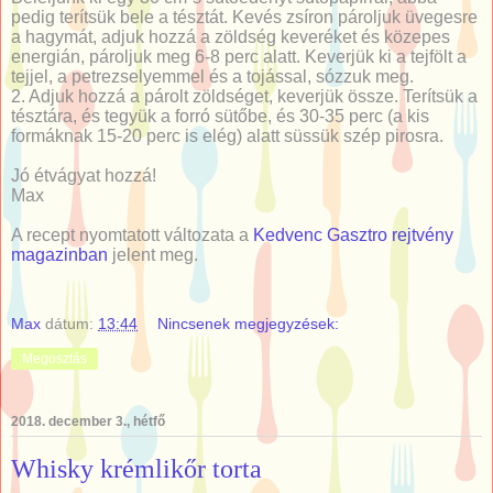
pedig terítsük bele a tésztát. Kevés zsíron pároljuk üvegesre
a hagymát, adjuk hozzá a zöldség keveréket és közepes
energián, pároljuk meg 6-8 perc alatt. Keverjük ki a tejfölt a
tejjel, a petrezselyemmel és a tojással, sózzuk meg.
2. Adjuk hozzá a párolt zöldséget, keverjük össze. Terítsük a
tésztára, és tegyük a forró sütőbe, és 30-35 perc (a kis
formáknak 15-20 perc is elég) alatt süssük szép pirosra.
Jó étvágyat hozzá!
Max
A recept nyomtatott változata a
Kedvenc Gasztro rejtvény
magazinban
jelent meg.
Max
dátum:
13:44
Nincsenek megjegyzések:
Megosztás
2018. december 3., hétfő
Whisky krémlikőr torta