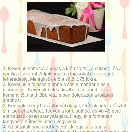
1. Keverjük habosra a vajat, a krémsajttal, a cukorral és a
vaníliás cukorral. Adjuk hozzá a tojásokat és keverjük
fehéredésig. Melegítsük elő a sütőt 175 fokra.
2. Keverjük a tojásos alapba a sót, a mandarin és a
citromlevet. Keverjük bele a lisztbe a sütőport, és a
keményítőt majd több részletben dolgozzuk a tojásos
alaphoz.
3. Kenjünk ki egy hasábformát olajjal, terítsük bele a tésztát,
simítsuk el a tetejét. Tegyük a forró sütőbe, és 40-45 perc
alatt süssük szép aranysárgára. Hagyjuk a formában
langyosra hűlni, és utána vegyük ki.
4. Az átszitált porcukrot keverjük ki egy tálkában a