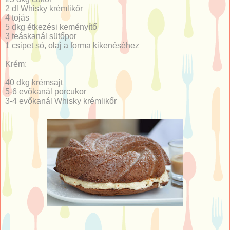
2 dl Whisky krémlikőr
4 tojás
5 dkg étkezési keményítő
3 teáskanál sütőpor
1 csipet só, olaj a forma kikenéséhez
Krém:
40 dkg krémsajt
5-6 evőkanál porcukor
3-4 evőkanál Whisky krémlikőr