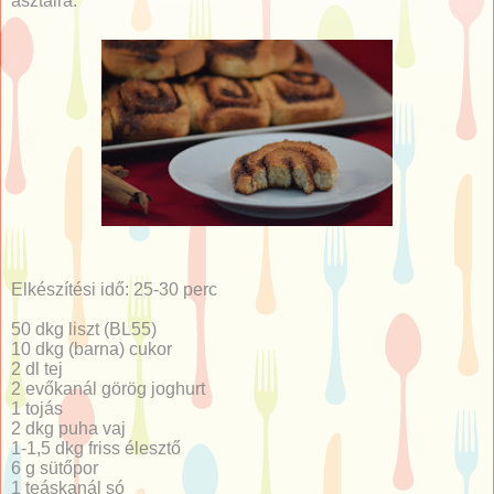
asztalra.
Elkészítési idő: 25-30 perc
50 dkg liszt (BL55)
10 dkg (barna) cukor
2 dl tej
2 evőkanál görög joghurt
1 tojás
2 dkg puha vaj
1-1,5 dkg friss élesztő
6 g sütőpor
1 teáskanál só