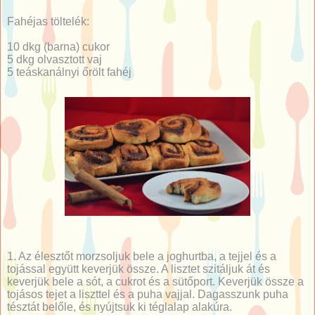
Fahéjas töltelék:
10 dkg (barna) cukor
5 dkg olvasztott vaj
5 teáskanálnyi őrölt fahéj
1. Az élesztőt morzsoljuk bele a joghurtba, a tejjel és a
tojással együtt keverjük össze. A lisztet szitáljuk át és
keverjük bele a sót, a cukrot és a sütőport. Keverjük össze a
tojásos tejet a liszttel és a puha vajjal. Dagasszunk puha
tésztát belőle, és nyújtsuk ki téglalap alakúra.