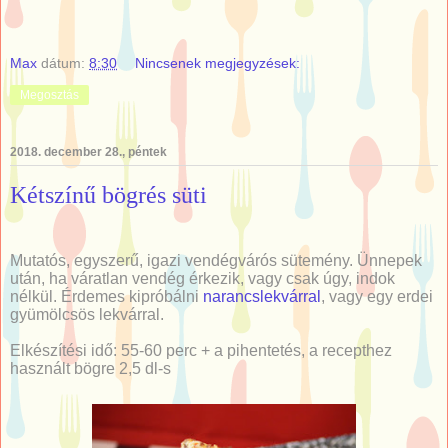
Max
dátum:
8:30
Nincsenek megjegyzések:
Megosztás
2018. december 28., péntek
Kétszínű bögrés süti
Mutatós, egyszerű, igazi vendégvárós sütemény. Ünnepek
után, ha váratlan vendég érkezik, vagy csak úgy, indok
nélkül. Érdemes kipróbálni
narancslekvárral
, vagy egy erdei
gyümölcsös lekvárral.
Elkészítési idő: 55-60 perc + a pihentetés, a recepthez
használt bögre 2,5 dl-s