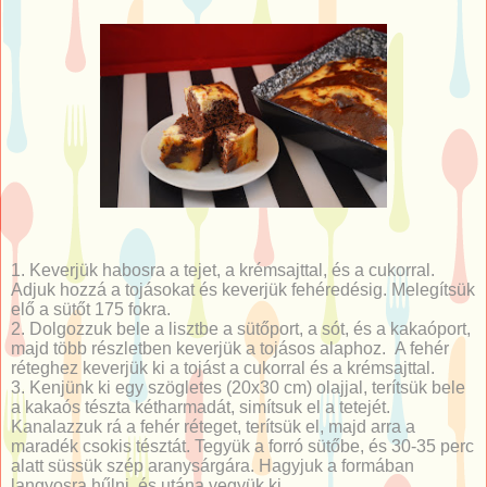
1. Keverjük habosra a tejet, a krémsajttal, és a cukorral.
Adjuk hozzá a tojásokat és keverjük fehéredésig. Melegítsük
elő a sütőt 175 fokra.
2. Dolgozzuk bele a lisztbe a sütőport, a sót, és a kakaóport,
majd több részletben keverjük a tojásos alaphoz.
A fehér
réteghez keverjük ki a tojást a cukorral és a krémsajttal.
3. Kenjünk ki egy szögletes (20x30 cm) olajjal, terítsük bele
a kakaós tészta kétharmadát, simítsuk el a tetejét.
Kanalazzuk rá a fehér réteget, terítsük el, majd arra a
maradék csokis tésztát. Tegyük a forró sütőbe, és 30-35 perc
alatt süssük szép aranysárgára. Hagyjuk a formában
langyosra hűlni, és utána vegyük ki.