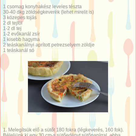
1 csomag konyhakész leveles tészta
30-40 dkg zöldségkeverék (lehet mirelit is)
3 közepes tojás
2 dl tejföl
1-2 dl tej
1-2 evőkanál zsír
1 kisebb hagyma
2 teáskanálnyi aprított petrezselyem zöldje
1 teáskanál só
1. Melegítsük elő a sütőt 180 fokra (légkeverés, 160 fok).
Béleljünk ki egy 30 cm-s sütőedényt sütőpapírral, abba