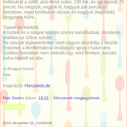
Indítsuk el a sütőt, alsó-felső sütés, 190 fok, és így süssük 75
percet. Ha megsült, vegyük ki, hagyjuk pár percet a
formában, majd borítsuk ki rácsra, és hagyjuk (legalább)
langyosra hűlni.
Tippek és trükkök:
A lisztek és a magok tetszés szerint variálhatóak, mindenki
alakítsa az ízlése szerint.
Ne süssük légkeveréssel, mert nagyon kiszárítja a tésztát.
Érdemes a fémformáknál leválasztó spray-t használni.
Szilikon formában nem sikerült úgy, mint fémben, furcsán
puha maradt az alja.
Jó étvágyat hozzá!
Max
Inspiráció:
Herzelieb.de
Max Gastro
dátum:
18:01
Nincsenek megjegyzések:
Megosztás
2016. december 22., csütörtök