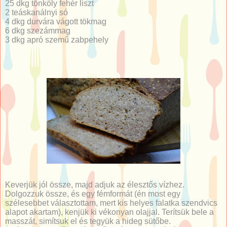
25 dkg tönköly fehér liszt
2 teáskanálnyi só
4 dkg durvára vágott tökmag
6 dkg szezámmag
3 dkg apró szemű zabpehely
Keverjük jól össze, majd adjuk az élesztős vízhez.
Dolgozzuk össze, és egy fémformát (én most egy
szélesebbet választottam, mert kis helyes falatka szendvics
alapot akartam), kenjük ki vékonyan olajjal. Terítsük bele a
masszát, simítsuk el és tegyük a hideg sütőbe.