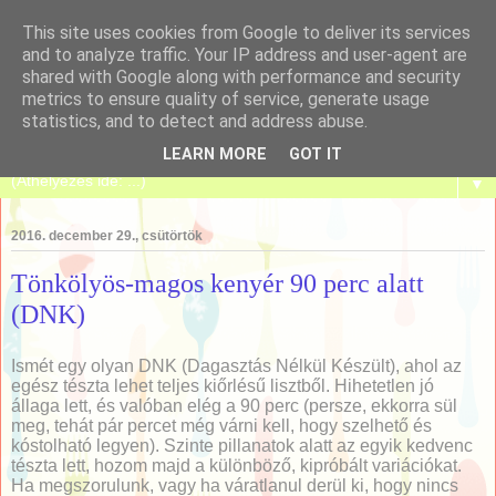
This site uses cookies from Google to deliver its services
and to analyze traffic. Your IP address and user-agent are
shared with Google along with performance and security
metrics to ensure quality of service, generate usage
Tanulj meg sütni!
statistics, and to detect and address abuse.
LEARN MORE
GOT IT
▼
2016. december 29., csütörtök
Tönkölyös-magos kenyér 90 perc alatt
(DNK)
Ismét egy olyan DNK (Dagasztás Nélkül Készült), ahol az
egész tészta lehet teljes kiőrlésű lisztből. Hihetetlen jó
állaga lett, és valóban elég a 90 perc (persze, ekkorra sül
meg, tehát pár percet még várni kell, hogy szelhető és
kóstolható legyen). Szinte pillanatok alatt az egyik kedvenc
tészta lett, hozom majd a különböző, kipróbált variációkat.
Ha megszorulunk, vagy ha váratlanul derül ki, hogy nincs