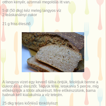
otthon kenyér, azonnali megoldás itt van.
5 dl (50 dkg) kéz meleg langyos víz
2 teáskanálnyi cukor
21 g friss élesztő
A langyos vizet egy keverő tálba öntjük, feloldjuk benne a
cukrot és az élesztőt. Tegyük félre, letakarva 5 percre, míg
előkészítjük a többi alkatrészt. Mire előkészülünk, barna
habnak kell kialakulnia a víz tetején.
25 dkg teljes kiőrlésű tönkölyliszt