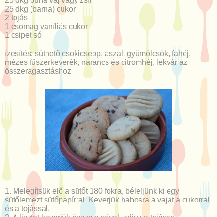
25 dkg puha vaj vagy zsír
25 dkg (barna) cukor
2 tojás
1 csomag vaníliás cukor
1 csipet só
ízesítés: süthető csokicsepp, aszalt gyümölcsök, fahéj,
mézes fűszerkeverék, narancs és citromhéj, lekvár az
összeragasztáshoz
1. Melegítsük elő a sütőt 180 fokra, béleljünk ki egy
sütőlemezt sütőpapírral. Keverjük habosra a vajat a cukorral
és a tojással.