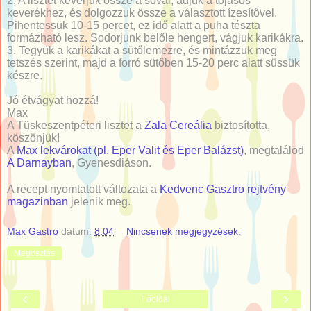
2. A lisztet keverjük össze a sóval, adjuk a tojásos
keverékhez, és dolgozzuk össze a választott ízesítővel.
Pihentessük 10-15 percet, ez idő alatt a puha tészta
formázható lesz. Sodorjunk belőle hengert, vágjuk karikákra.
3. Tegyük a karikákat a sütőlemezre, és mintázzuk meg
tetszés szerint, majd a forró sütőben 15-20 perc alatt süssük
készre.
Jó étvágyat hozzá!
Max
A Tüskeszentpéteri lisztet a
Zala Cereália
biztosította,
köszönjük!
A
Max lekvárokat (pl. Eper Valit és Eper Balázst)
, megtalálod
A Darnayban
, Gyenesdiáson.
A recept nyomtatott változata a
Kedvenc Gasztro rejtvény
magazinban
jelenik meg.
Max Gastro
dátum:
8:04
Nincsenek megjegyzések:
Megosztás
‹
›
Főoldal