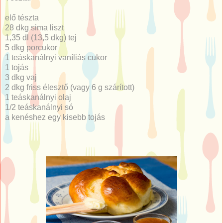
elő tészta
28 dkg sima liszt
1,35 dl (13,5 dkg) tej
5 dkg porcukor
1 teáskanálnyi vaníliás cukor
1 tojás
3 dkg vaj
2 dkg friss élesztő (vagy 6 g szárított)
1 teáskanálnyi olaj
1/2 teáskanálnyi só
a kenéshez egy kisebb tojás