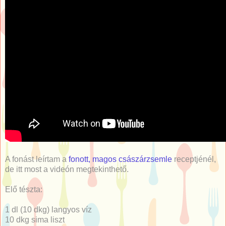
A fonást leírtam a
fonott, magos császárzsemle
receptjénél,
de itt most a videón megtekinthető.
Elő tészta:
1 dl (10 dkg) langyos víz
10 dkg sima liszt