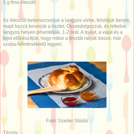
1 g friss élesztő
Az élesztőt belemorzsoljuk a langyos vízbe, feloldjuk benne,
majd hozzá keverjük a lisztet. Összedolgozzuk, és lefedve,
langyos helyen pihentetjük, 1-2 órát. A tojást, a vajat és a
tejet előkészítjük, hogy mikor a tésztát rakjuk össze, már
szoba-hőmérsékletű legyen.
Fotó: Szeiler Stúdió
Tészta: