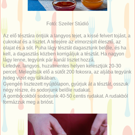
Fotó: Szeiler Stúdió
Az elő tésztára öntjük a langyos tejet, a kissé felvert tojást, a
cukrokat és a lisztet. A tetejére az elmorzsolt élesztő, az
olajat és a sót. Puha lágy tésztát dagasztunk belőle, és ha
kell, a dagasztás közben korrigáljuk a tésztát. Ha nagyon
lágy lenne, tegyünk pár kanál lisztet hozzá.
Lefedve, langyos, huzatmentes helyen kelesztjük 20-30
percet. Melegítsük elő a sütőt 200 fokosra, az aljába tegyünk
hideg vizet egy tálkában.
Gyengén lisztezett nyújtólapon, gyúrjuk át a tésztát, osszuk
négy részre, és sodorjunk belőle rudakat.
A gombócokból sodorjunk 40-50 centis rudakat. A rudakból
formázzuk meg a brióst.