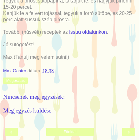
Tegyük a brióst sütőpapírra, takarjuk le, és hagyjuk pihenni
15-20 percet.
Kenjük le a felvert tojással, tegyük a forró sütőbe, és 20-25
perc alatt süssük szép pirosra.
További (húsvéti) receptek az
Issuu oldalunkon
.
Jó sütögetést!
Max (Tanulj meg velem sütni!)
Max Gastro
dátum:
18:33
Megosztás
Nincsenek megjegyzések:
Megjegyzés küldése
‹
›
Főoldal