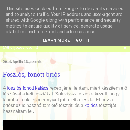
This site uses cookies from Google to deliver its services
and to analyze traffic. Your IP address and user-agent are
shared with Google along with performance and security
metrics to ensure quality of service, generate usage
Tanulj meg sütni!
statistics, and to detect and address abuse.
LEARN MORE
GOT IT
▼
2014. április 16., szerda
Foszlós, fonott briós
A
foszlós fonott kalács
receptjénél leírtam, miért készítem elő
tésztával a kelt tésztákat. Sok visszajelzés érkezett, hogy
kipróbáltátok, és mennyivel jobb lett a tészta. Ehhez a
brióshoz is használtam elő tésztát, és a
kalács
tésztáját
használtam fel.