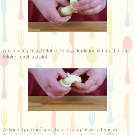
Ami alul lóg ki, azt felül kell vissza fordítanunk hurokba, ami
felülre került, azt alul.
Akkor lett jó a fonásunk, ha öt szalag látszik a brióson.