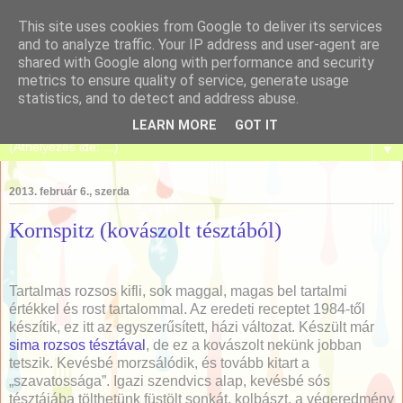
This site uses cookies from Google to deliver its services
and to analyze traffic. Your IP address and user-agent are
shared with Google along with performance and security
metrics to ensure quality of service, generate usage
Tanulj meg sütni!
statistics, and to detect and address abuse.
LEARN MORE
GOT IT
▼
2013. február 6., szerda
Kornspitz (kovászolt tésztából)
Tartalmas rozsos kifli, sok maggal, magas bel tartalmi
értékkel és rost tartalommal. Az eredeti receptet 1984-től
készítik, ez itt az egyszerűsített, házi változat. Készült már
sima rozsos tésztával
, de ez a kovászolt nekünk jobban
tetszik. Kevésbé morzsálódik, és tovább kitart a
„szavatossága”. Igazi szendvics alap, kevésbé sós
tésztájába tölthetünk füstölt sonkát, kolbászt, a végeredmény