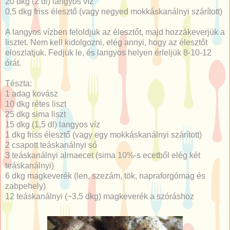
20 dkg (2 dl) langyos víz
0,5 dkg friss élesztő (vagy negyed mokkáskanálnyi szárított)
A langyos vízben feloldjuk az élesztőt, majd hozzákeverjük a
lisztet. Nem kell kidolgozni, elég annyi, hogy az élesztőt
eloszlatjuk. Fedjük le, és langyos helyen érleljük 8-10-12
órát.
Tészta:
1 adag kovász
10 dkg rétes liszt
25 dkg sima liszt
15 dkg (1,5 dl) langyos víz
1 dkg friss élesztő (vagy egy mokkáskanálnyi szárított)
2 csapott teáskanálnyi só
3 teáskanálnyi almaecet (sima 10%-s ecetből elég két
teáskanálnyi)
6 dkg magkeverék (len, szezám, tök, napraforgómag és
zabpehely)
12 teáskanálnyi (~3,5 dkg) magkeverék a szóráshoz