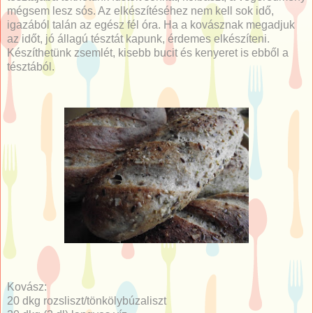
mégsem lesz sós. Az elkészítéséhez nem kell sok idő,
igazából talán az egész fél óra. Ha a kovásznak megadjuk
az időt, jó állagú tésztát kapunk, érdemes elkészíteni.
Készíthetünk zsemlét, kisebb bucit és kenyeret is ebből a
tésztából.
Kovász:
20 dkg rozsliszt/tönkölybúzaliszt