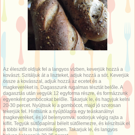
Az élesztőt oldjuk fel a langyos vízben, keverjük hozzá a
kovászt. Szitáljuk át a liszteket, adjuk hozzá a sót. Keverjük
össze a kovásszal, adjuk hozzá az ecetet és a
magkeveréket is. Dagasszunk rugalmas tésztát belőle. A
dagasztás után vegyük 12 egyforma részre, és formázzunk
egyenként gombócokat belőle. Takarjuk le, és hagyjuk kelni
20-30 percet. Nyújtsuk ki a gombócot, majd jó szorosan
tekerjük fel. Hintsünk a nyújtólapra egy teáskanálnyi
magkeveréket, és jól belenyomva, sodorjuk végig rajta a
kiflit. Tegyük sütőpapírral bélelt sütőlemezre, és készítsük el
a többi kiflit is hasonlóképpen. Takarjuk le, és langyos