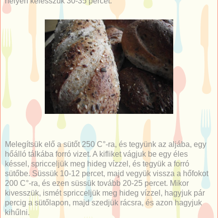
helyen kelesszük 30-35 percet.
Melegítsük elő a sütőt 250 C°-ra, és tegyünk az aljába, egy
hőálló tálkába forró vizet. A kifliket vágjuk be egy éles
késsel, spricceljük meg hideg vízzel, és tegyük a forró
sütőbe. Süssük 10-12 percet, majd vegyük vissza a hőfokot
200 C°-ra, és ezen süssük tovább 20-25 percet. Mikor
kivesszük, ismét spricceljük meg hideg vízzel, hagyjuk pár
percig a sütőlapon, majd szedjük rácsra, és azon hagyjuk
kihűlni.