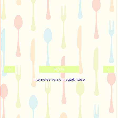
‹
›
Főoldal
Internetes verzió megtekintése