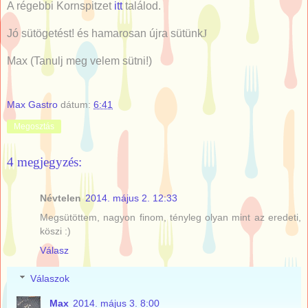
A régebbi Kornspitzet
itt
találod.
Jó sütögetést! és hamarosan újra sütünk
J
Max (Tanulj meg velem sütni!)
Max Gastro
dátum:
6:41
Megosztás
4 megjegyzés:
Névtelen
2014. május 2. 12:33
Megsütöttem, nagyon finom, tényleg olyan mint az eredeti,
köszi :)
Válasz
Válaszok
Max
2014. május 3. 8:00