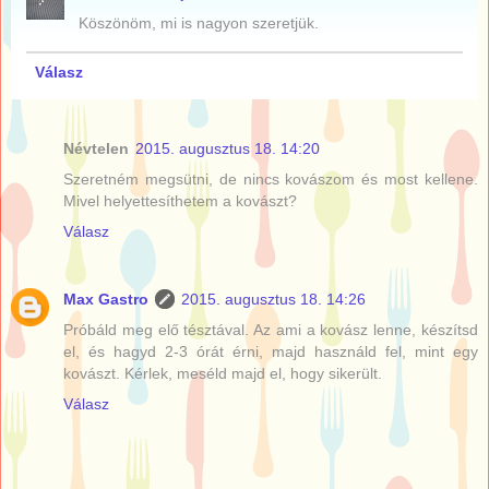
Köszönöm, mi is nagyon szeretjük.
Válasz
Névtelen
2015. augusztus 18. 14:20
Szeretném megsütni, de nincs kovászom és most kellene.
Mivel helyettesíthetem a kovászt?
Válasz
Max Gastro
2015. augusztus 18. 14:26
Próbáld meg elő tésztával. Az ami a kovász lenne, készítsd
el, és hagyd 2-3 órát érni, majd használd fel, mint egy
kovászt. Kérlek, meséld majd el, hogy sikerült.
Válasz