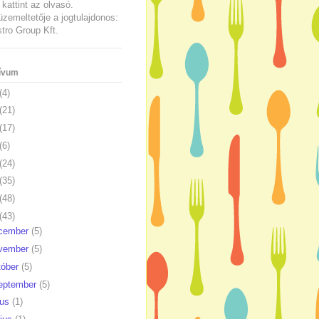
kattint az olvasó.
üzemeltetője a jogtulajdonos:
ro Group Kft.
ívum
(4)
(21)
(17)
(6)
(24)
(35)
(48)
(43)
cember
(5)
vember
(5)
tóber
(5)
eptember
(5)
ius
(1)