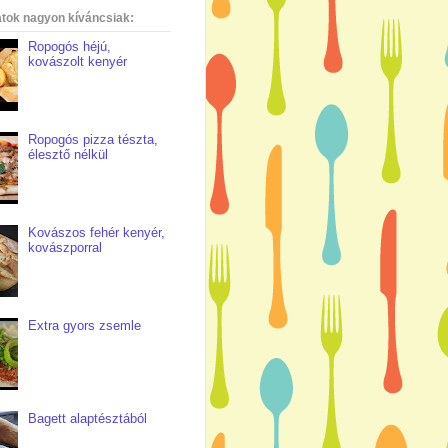
atok nagyon kíváncsiak:
Ropogós héjú,
kovászolt kenyér
Ropogós pizza tészta,
élesztő nélkül
Kovászos fehér kenyér,
kovászporral
Extra gyors zsemle
Bagett alaptésztából