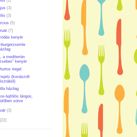
nius
(1)
jus
(3)
ilis
(3)
rcius
(5)
bruár
(7)
szódás kenyér
burgerzsemle
ázilag
a, a mediterrán
zsebes" kenyér
hurtos riegel
nspitz (kovászolt
észtából)
illa házilag
tos-tejfölös lángos,
ütőben sütve
nuár
(3)
(22)