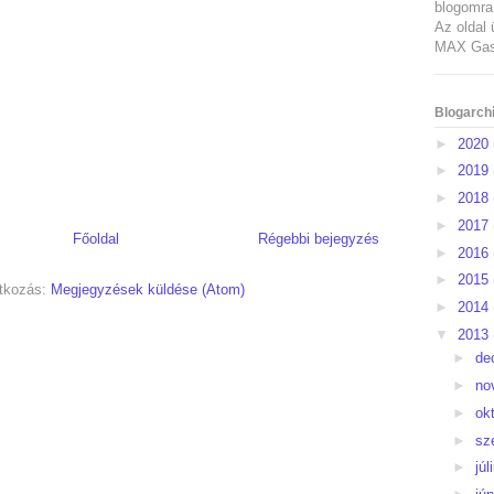
blogomra 
Az oldal 
MAX Gast
Blogarch
►
2020
►
2019
►
2018
►
2017
Főoldal
Régebbi bejegyzés
►
2016
►
2015
atkozás:
Megjegyzések küldése (Atom)
►
2014
▼
2013
►
de
►
no
►
ok
►
sz
►
júl