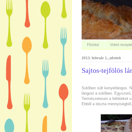
Főoldal
Videó recepte
2013. február 1., péntek
Sajtos-tejfölös l
Sütőben sült kenyérlángos. N
lángost a sütőben. Egyszerű,
Természetesen a feltéteket va
Ebből a tészta mennyiségből,