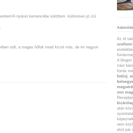
mentem!A nyáron kemencébe sütöttem. különösen jó ízű
Adatvéde
3
Az itt ta
szellemi
en sült, a magas hőfok miatt kicsit más, de mi nagyon
esetekbe
forrásmeg
A blogon 
írást bár
forrás me
fotós)
,
e
beleegye
megsérté
von mag
Receptje
kizáróla
után köz
nyomtatás
képeznek 
nem közl
első pár 