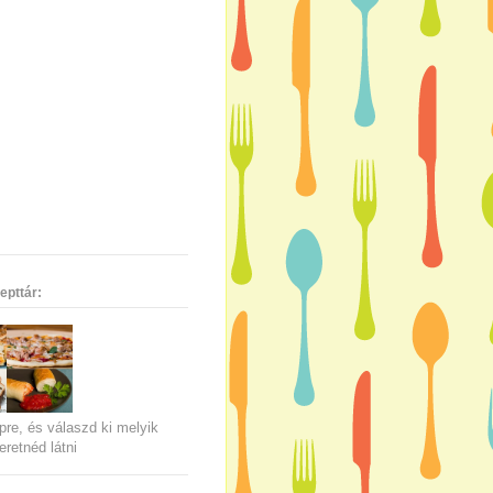
epttár:
pre, és válaszd ki melyik
eretnéd látni