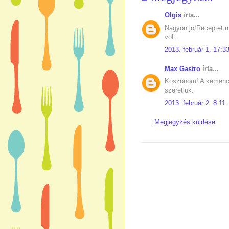
Olgis
írta...
Nagyon jó!Receptet 
volt.
2013. február 1. 17:3
Max Gastro
írta...
Köszönöm! A kemencéb
szeretjük.
2013. február 2. 8:11
Megjegyzés küldése