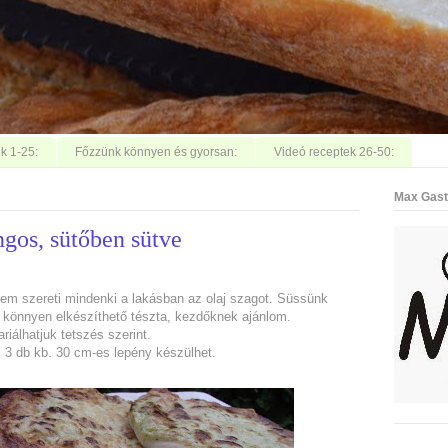
k 1-25:
Főzzünk könnyen és gyorsan:
Videó receptek 26-50:
Max Gast
ángos, sütőben sütve
em szereti mindenki a lakásban az olaj szagot. Süssünk
 könnyen elkészíthető tészta, kezdőknek ajánlom.
riálhatjuk tetszés szerint.
 3 db kb. 30 cm-es lepény készülhet.