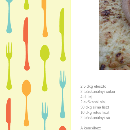
2,5 dkg élesztő
2 teáskanálnyi cukor
4 dl tej
2 evőkanál olaj
50 dkg sima liszt
10 dkg rétes liszt
2 teáskanálnyi só
A kencéhez: