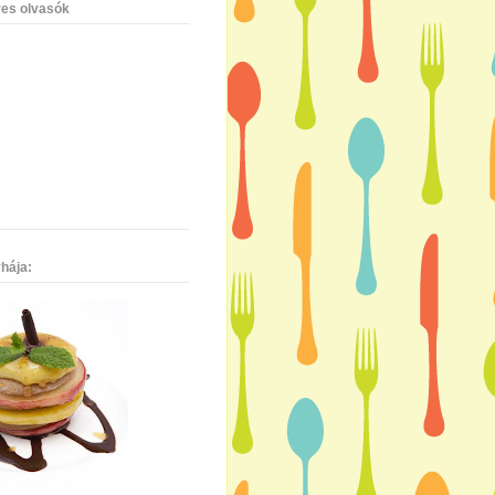
es olvasók
hája: