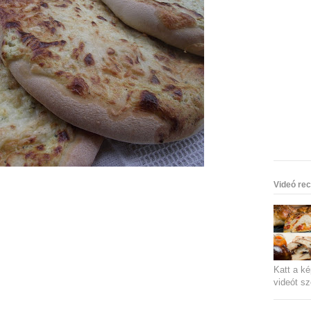
Videó rec
Katt a ké
videót sz