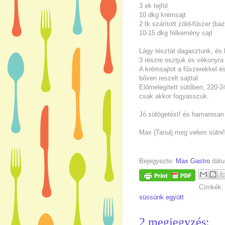
3 ek tejföl
10 dkg krémsajt
2 tk szárított zöld-fűszer (b
10-15 dkg félkemény sajt
Lágy tésztát dagasztunk, és l
3 részre osztjuk és vékonyra
A krémsajtot a fűszerekkel és
bőven reszelt sajttal.
Előmelegített sütőben, 220-2
csak akkor fogyasszuk.
Jó sütögetést! és hamarosan 
Max (Tanulj meg velem sütni!
Bejegyezte:
Max Gastro
dát
Címkék
süssünk együtt
2 megjegyzés: