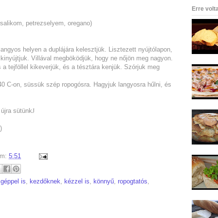
Erre volt
azsalikom, petrezselyem, oregano)
angyos helyen a duplájára kelesztjük. Lisztezett nyújtólapon,
 kinyújtjuk. Villával megböködjük, hogy ne nőjön meg nagyon.
 a tejföllel kikeverjük, és a tésztára kenjük. Szórjuk meg
40 C-on, süssük szép ropogósra. Hagyjuk langyosra hűlni, és
újra sütünk
J
)
um:
5:51
:
géppel is
,
kezdőknek
,
kézzel is
,
könnyű
,
ropogtatós
,