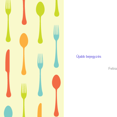
Újabb bejegyzés
Felir