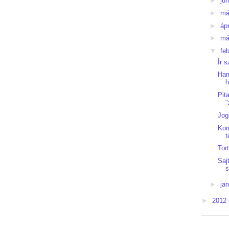
►
jú
►
má
►
ápr
►
má
▼
fe
Ír 
Ham
h
Pit
"
Jog
Kor
t
Tort
Saj
s
►
ja
►
2012