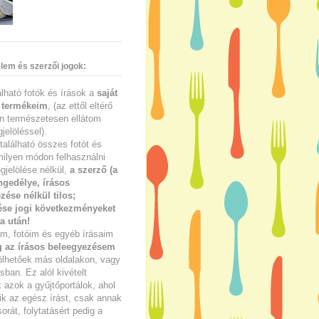
lem és szerzői jogok:
lálható fotók és írások a
saját
 termékeim
, (az ettől eltérő
n természetesen ellátom
jelöléssel).
található összes fotót és
milyen módon felhasználni
gjelölése nélkül,
a szerző (a
ngedélye, írásos
zése nélkül tilos;
se jogi következményeket
a után!
im, fotóim és egyéb írásaim
g az írásos beleegyezésem
ölhetőek más oldalakon, vagy
ban. Ez alól kivételt
azok a gyűjtőportálok, ahol
ik az egész írást, csak annak
sorát, folytatásért pedig a