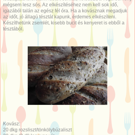
mégsem lesz sós. Az elkészítéséhez nem kell sok idő,
igazából talán az egész fél óra. Ha a kovásznak megadjuk
az időt, jó állagú tésztát kapunk, érdemes elkészíteni.
Készíthetünk zsemlét, kisebb bucit és kenyeret is ebből a
tésztából.
Kovász:
20 dkg rozsliszt/tönkölybúzaliszt