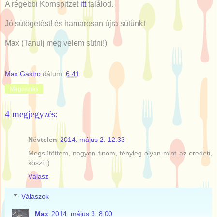
A régebbi Kornspitzet
itt
találod.
Jó sütögetést! és hamarosan újra sütünk
J
Max (Tanulj meg velem sütni!)
Max Gastro
dátum:
6:41
Megosztás
4 megjegyzés:
Névtelen
2014. május 2. 12:33
Megsütöttem, nagyon finom, tényleg olyan mint az eredeti,
köszi :)
Válasz
Válaszok
Max
2014. május 3. 8:00