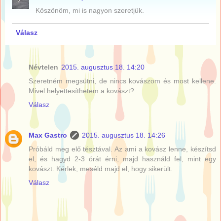
Köszönöm, mi is nagyon szeretjük.
Válasz
Névtelen
2015. augusztus 18. 14:20
Szeretném megsütni, de nincs kovászom és most kellene.
Mivel helyettesíthetem a kovászt?
Válasz
Max Gastro
2015. augusztus 18. 14:26
Próbáld meg elő tésztával. Az ami a kovász lenne, készítsd
el, és hagyd 2-3 órát érni, majd használd fel, mint egy
kovászt. Kérlek, meséld majd el, hogy sikerült.
Válasz