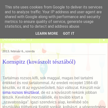
This site uses cookies from Google to deliver its services
and to analyze traffic. Your IP address and user-agent are
shared with Google along with performance and security
metrics to ensure quality of service, generate usage
Tanulj meg sütni!
statistics, and to detect and address abuse.
LEARN MORE
GOT IT
▼
2013. február 6., szerda
Kornspitz (kovászolt tésztából)
Tartalmas rozsos kifli, sok maggal, magas bel tartalmi
értékkel és rost tartalommal. Az eredeti receptet 1984-től
készítik, ez itt az egyszerűsített, házi változat. Készült már
sima rozsos tésztával
, de ez a kovászolt nekünk jobban
tetszik. Kevésbé morzsálódik, és tovább kitart a
„szavatossága”. Igazi szendvics alap, kevésbé sós
tésztájába tölthetünk füstölt sonkát, kolbászt, a végeredmény