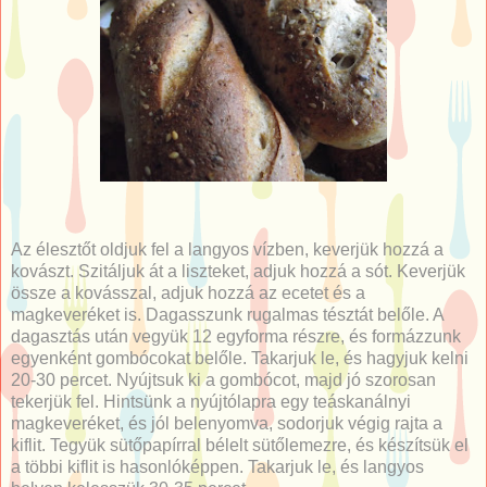
Az élesztőt oldjuk fel a langyos vízben, keverjük hozzá a
kovászt. Szitáljuk át a liszteket, adjuk hozzá a sót. Keverjük
össze a kovásszal, adjuk hozzá az ecetet és a
magkeveréket is. Dagasszunk rugalmas tésztát belőle. A
dagasztás után vegyük 12 egyforma részre, és formázzunk
egyenként gombócokat belőle. Takarjuk le, és hagyjuk kelni
20-30 percet. Nyújtsuk ki a gombócot, majd jó szorosan
tekerjük fel. Hintsünk a nyújtólapra egy teáskanálnyi
magkeveréket, és jól belenyomva, sodorjuk végig rajta a
kiflit. Tegyük sütőpapírral bélelt sütőlemezre, és készítsük el
a többi kiflit is hasonlóképpen. Takarjuk le, és langyos