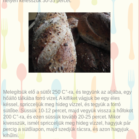
helyen kelesszük 30-35 percet.
Melegítsük elő a sütőt 250 C°-ra, és tegyünk az aljába, egy
hőálló tálkába forró vizet. A kifliket vágjuk be egy éles
késsel, spricceljük meg hideg vízzel, és tegyük a forró
sütőbe. Süssük 10-12 percet, majd vegyük vissza a hőfokot
200 C°-ra, és ezen süssük tovább 20-25 percet. Mikor
kivesszük, ismét spricceljük meg hideg vízzel, hagyjuk pár
percig a sütőlapon, majd szedjük rácsra, és azon hagyjuk
kihűlni.