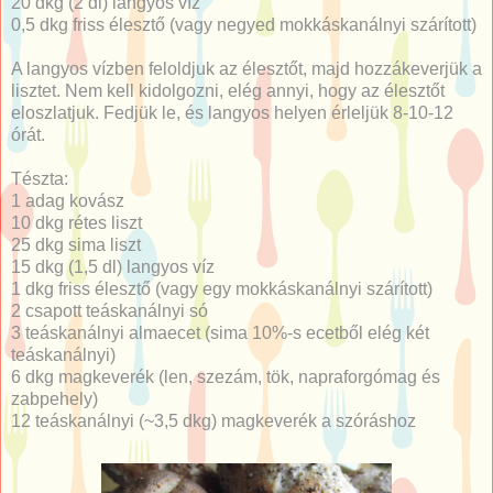
20 dkg (2 dl) langyos víz
0,5 dkg friss élesztő (vagy negyed mokkáskanálnyi szárított)
A langyos vízben feloldjuk az élesztőt, majd hozzákeverjük a
lisztet. Nem kell kidolgozni, elég annyi, hogy az élesztőt
eloszlatjuk. Fedjük le, és langyos helyen érleljük 8-10-12
órát.
Tészta:
1 adag kovász
10 dkg rétes liszt
25 dkg sima liszt
15 dkg (1,5 dl) langyos víz
1 dkg friss élesztő (vagy egy mokkáskanálnyi szárított)
2 csapott teáskanálnyi só
3 teáskanálnyi almaecet (sima 10%-s ecetből elég két
teáskanálnyi)
6 dkg magkeverék (len, szezám, tök, napraforgómag és
zabpehely)
12 teáskanálnyi (~3,5 dkg) magkeverék a szóráshoz