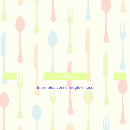
‹
›
Főoldal
Internetes verzió megtekintése