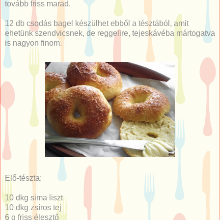
tovább friss marad.
12 db csodás bagel készülhet ebből a tésztából, amit
ehetünk szendvicsnek, de reggelire, tejeskávéba mártogatva
is nagyon finom.
Elő-tészta:
10 dkg sima liszt
10 dkg zsíros tej
6 g friss élesztő