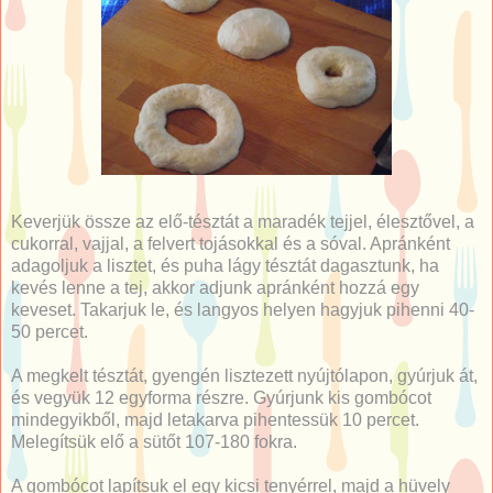
Keverjük össze az elő-tésztát a maradék tejjel, élesztővel, a
cukorral, vajjal, a felvert tojásokkal és a sóval. Apránként
adagoljuk a lisztet, és puha lágy tésztát dagasztunk, ha
kevés lenne a tej, akkor adjunk apránként hozzá egy
keveset. Takarjuk le, és langyos helyen hagyjuk pihenni 40-
50 percet.
A megkelt tésztát, gyengén lisztezett nyújtólapon, gyúrjuk át,
és vegyük 12 egyforma részre. Gyúrjunk kis gombócot
mindegyikből, majd letakarva pihentessük 10 percet.
Melegítsük elő a sütőt 107-180 fokra.
A gombócot lapítsuk el egy kicsi tenyérrel, majd a hüvely