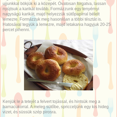
ujjunkkal bökjük ki a közepét. Óvatosan forgatva, lassan
nyújtsuk a karikát tovább. Formázzunk egy tenyérnyi
nagyságú karikát, majd helyezzük sütőpapírral bélelt
lemezre. Formázzuk meg hasonlóan a többi tésztát is.
Hatosával tegyük a lemezre, majd letakarva hagyjuk 20-25
percet pihenni.
Kenjük le a tetejét a felvert tojással, és hintsük meg a
barnacukorral. A meleg sütőbe, spricceljünk egy kis hideg
vizet, és süssük szép pirosra.