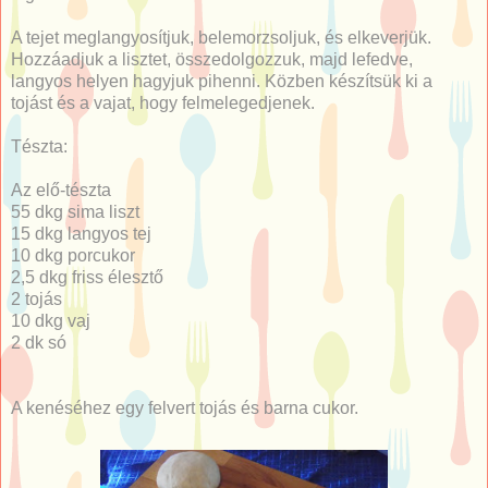
A tejet meglangyosítjuk, belemorzsoljuk, és elkeverjük.
Hozzáadjuk a lisztet, összedolgozzuk, majd lefedve,
langyos helyen hagyjuk pihenni. Közben készítsük ki a
tojást és a vajat, hogy felmelegedjenek.
Tészta:
Az elő-tészta
55 dkg sima liszt
15 dkg langyos tej
10 dkg porcukor
2,5 dkg friss élesztő
2 tojás
10 dkg vaj
2 dk só
A kenéséhez egy felvert tojás és barna cukor.