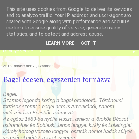
This site uses cookies from Google to deliver its services
and to analyze traffic. Your IP address and user-agent are
shared with Google along with performance and security
metrics to ensure quality of service, generate usage
Tanulj meg sütni!
statistics, and to detect and address abuse.
LEARN MORE
GOT IT
▼
2013. november 2., szombat
Bagel édesen, egyszerűen formázva
Bagel:
Számos legenda kering a bagel eredetéről. Történelmi
források szerint a bagel nem is Amerikából, hanem
valószínűleg Bécsből származik.
Az egész 1683-ba nyúlik vissza, amikor a törökök Bécset
ostromolták és Sobieski János lengyel király és Lotaringiai
Károly herceg vezette lengyel- osztrák-német hadak súlyos
vereséget mértek a török seregre.