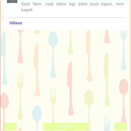
Szia! Nem, csak akkor egy édes bucit kapsz, nem
bagelt.
Válasz
‹
›
Főoldal