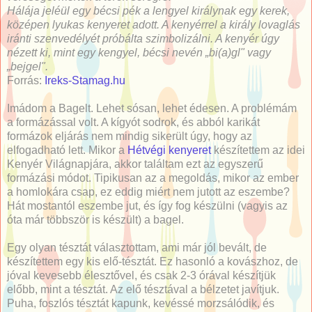
Hálája jeléül egy bécsi pék a lengyel királynak egy kerek,
középen lyukas kenyeret adott. A kenyérrel a király lovaglás
iránti szenvedélyét próbálta szimbolizálni. A kenyér úgy
nézett ki, mint egy kengyel, bécsi nevén „bi(a)gl" vagy
„bejgel".
Forrás:
Ireks-Stamag.hu
Imádom a Bagelt. Lehet sósan, lehet édesen. A problémám
a formázással volt. A kígyót sodrok, és abból karikát
formázok eljárás nem mindig sikerült úgy, hogy az
elfogadható lett. Mikor a
Hétvégi kenyeret
készítettem az idei
Kenyér Világnapjára, akkor találtam ezt az egyszerű
formázási módot. Tipikusan az a megoldás, mikor az ember
a homlokára csap, ez eddig miért nem jutott az eszembe?
Hát mostantól eszembe jut, és így fog készülni (vagyis az
óta már többször is készült) a bagel.
Egy olyan tésztát választottam, ami már jól bevált, de
készítettem egy kis elő-tésztát. Ez hasonló a kovászhoz, de
jóval kevesebb élesztővel, és csak 2-3 órával készítjük
előbb, mint a tésztát. Az elő tésztával a bélzetet javítjuk.
Puha, foszlós tésztát kapunk, kevéssé morzsálódik, és