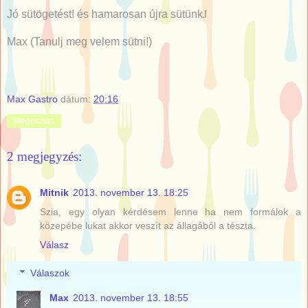
Jó sütögetést! és hamarosan újra sütünk
J
Max (Tanulj meg velem sütni!)
Max Gastro
dátum:
20:16
Megosztás
2 megjegyzés:
Mitnik
2013. november 13. 18:25
Szia, egy olyan kérdésem lenne ha nem formálok a
közepébe lukat akkor veszít az állagából a tészta.
Válasz
Válaszok
Max
2013. november 13. 18:55