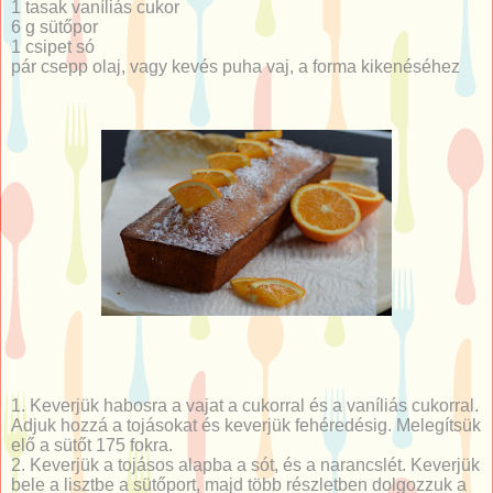
1 tasak vaníliás cukor
6 g sütőpor
1 csipet só
pár csepp olaj, vagy kevés puha vaj, a forma kikenéséhez
1. Keverjük habosra a vajat a cukorral és a vaníliás cukorral.
Adjuk hozzá a tojásokat és keverjük fehéredésig. Melegítsük
elő a sütőt 175 fokra.
2. Keverjük a tojásos alapba a sót, és a narancslét. Keverjük
bele a lisztbe a sütőport, majd több részletben dolgozzuk a