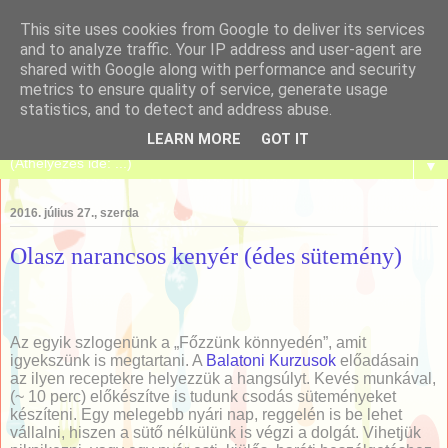
This site uses cookies from Google to deliver its services
and to analyze traffic. Your IP address and user-agent are
shared with Google along with performance and security
metrics to ensure quality of service, generate usage
Tanulj meg sütni!
statistics, and to detect and address abuse.
LEARN MORE
GOT IT
▼
2016. július 27., szerda
Olasz narancsos kenyér (édes sütemény)
Az egyik szlogenünk a „Főzzünk könnyedén”, amit
igyekszünk is megtartani. A
Balatoni Kurzusok
előadásain
az ilyen receptekre helyezzük a hangsúlyt. Kevés munkával,
(~ 10 perc) előkészítve is tudunk csodás süteményeket
készíteni. Egy melegebb nyári nap, reggelén is be lehet
vállalni, hiszen a sütő nélkülünk is végzi a dolgát. Vihetjük