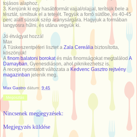
tojásos alaphoz.
3. Kenjünk ki egy hasábformát vajjal/olajjal, terítsük bele a
tésztát, simítsuk el a tetejét. Tegyük a forró sütőbe, és 40-45
perc alatt süssük szép aranysárgára. Hagyjuk a formában
langyosra hűlni, és utána vegyük ki.
Jó étvágyat hozzá!
Max
A Tüskeszentpéteri lisztet a
Zala Cereália
biztosította,
köszönjük!
A
finom balatoni borokat
és más finomságokat megtalálod
A
Darnayban
, Gyenesdiáson, ahol piknikezhetsz is.
A recept nyomtatott változata a
Kedvenc Gasztro rejtvény
magazinban
jelenik meg.
Max Gastro
dátum:
9:45
Megosztás
Nincsenek megjegyzések:
Megjegyzés küldése