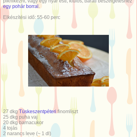
piknikezni, vagy egy nyár esti, kiülős, baráti beszélgetéshez
egy pohár borral
.
Elkészítési idő: 55-60 perc
27 dkg
Tüskeszentpéteri
finomliszt
25 dkg puha vaj
20 dkg barnacukor
4 tojás
2 narancs leve (~ 1 dl)