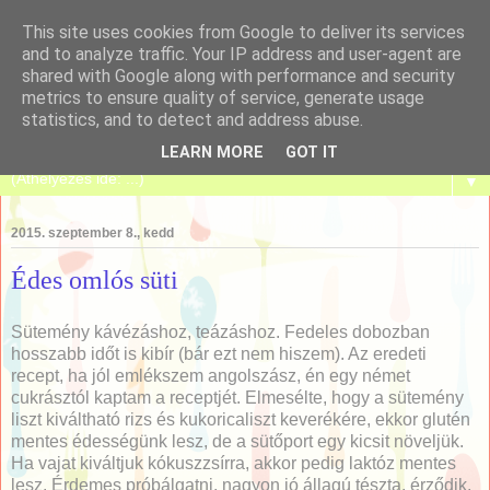
This site uses cookies from Google to deliver its services
and to analyze traffic. Your IP address and user-agent are
shared with Google along with performance and security
metrics to ensure quality of service, generate usage
Tanulj meg sütni!
statistics, and to detect and address abuse.
LEARN MORE
GOT IT
▼
2015. szeptember 8., kedd
Édes omlós süti
Sütemény kávézáshoz, teázáshoz. Fedeles dobozban
hosszabb időt is kibír (bár ezt nem hiszem). Az eredeti
recept, ha jól emlékszem angolszász, én egy német
cukrásztól kaptam a receptjét. Elmesélte, hogy a sütemény
liszt kiváltható rizs és kukoricaliszt keverékére, ekkor glutén
mentes édességünk lesz, de a sütőport egy kicsit növeljük.
Ha vajat kiváltjuk kókuszzsírra, akkor pedig laktóz mentes
lesz. Érdemes próbálgatni, nagyon jó állagú tészta, érződik,