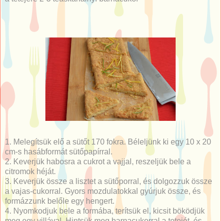
1. Melegítsük elő a sütőt 170 fokra. Béleljünk ki egy 10 x 20
cm-s hasábformát sütőpapírral.
2. Keverjük habosra a cukrot a vajjal, reszeljük bele a
citromok héját.
3. Keverjük össze a lisztet a sütőporral, és dolgozzuk össze
a vajas-cukorral. Gyors mozdulatokkal gyúrjuk össze, és
formázzunk belőle egy hengert.
4. Nyomkodjuk bele a formába, terítsük el, kicsit böködjük
meg egy villával. Hintsük meg barnacukorral a tetejét, és