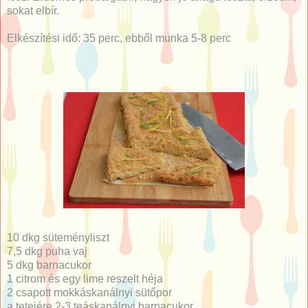
sokat elbír.
Elkészítési idő: 35 perc, ebből munka 5-8 perc
10 dkg süteményliszt
7,5 dkg puha vaj
5 dkg barnacukor
1 citrom és egy lime reszelt héja
2 csapott mokkáskanálnyi sütőpor
a tetejére 2-3 teáskanálnyi barnacukor