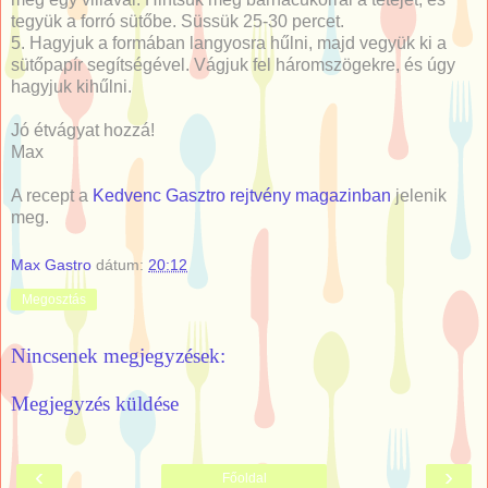
tegyük a forró sütőbe. Süssük 25-30 percet.
5. Hagyjuk a formában langyosra hűlni, majd vegyük ki a
sütőpapír segítségével. Vágjuk fel háromszögekre, és úgy
hagyjuk kihűlni.
Jó étvágyat hozzá!
Max
A recept a
Kedvenc Gasztro rejtvény magazinban
jelenik
meg.
Max Gastro
dátum:
20:12
Megosztás
Nincsenek megjegyzések:
Megjegyzés küldése
‹
›
Főoldal