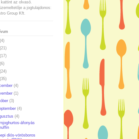
kattint az olvasó.
üzemeltetője a jogtulajdonos:
ro Group Kft.
ívum
(4)
(21)
(17)
(6)
(24)
(35)
cember
(4)
vember
(1)
tóber
(3)
eptember
(4)
gusztus
(4)
mjoghurtos-áfonyás
uffin
epi diós-vörösboros