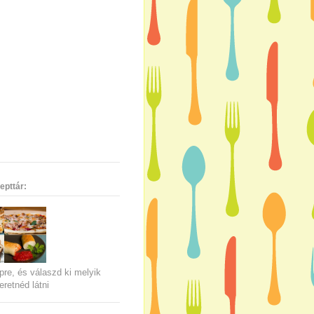
epttár:
pre, és válaszd ki melyik
eretnéd látni