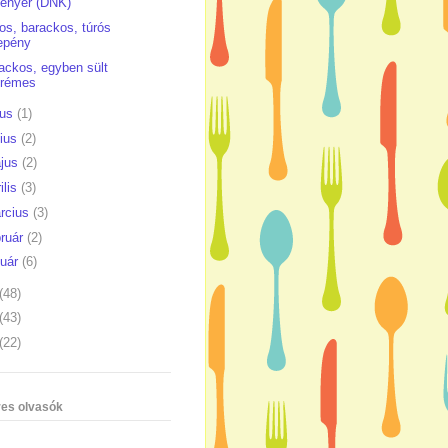
enyér (DNK)
atos, barackos, túrós
epény
ackos, egyben sült
krémes
ius
(1)
nius
(2)
jus
(2)
ilis
(3)
rcius
(3)
bruár
(2)
nuár
(6)
(48)
(43)
(22)
es olvasók