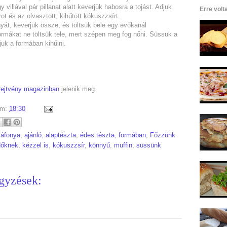
villával pár pillanat alatt keverjük habosra a tojást. Adjuk
Erre volt
ot és az olvasztott, kihűtött kókuszzsírt.
nyát, keverjük össze, és töltsük bele egy evőkanál
ormákat ne töltsük tele, mert szépen meg fog nőni. Süssük a
juk a formában kihűlni.
rejtvény magazinban
jelenik meg.
um:
18:30
:
áfonya
,
ajánló
,
alaptészta
,
édes tészta
,
formában
,
Főzzünk
dőknek
,
kézzel is
,
kókuszzsír
,
könnyű
,
muffin
,
süssünk
gyzések: