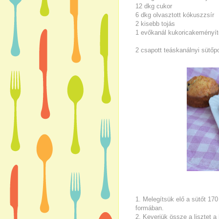
12 dkg cukor
6 dkg olvasztott kókuszzsír
2 kisebb tojás
1 evőkanál kukoricakeményít
2 csapott teáskanálnyi sütőp
1. Melegítsük elő a sütőt 170
formában.
2. Keverjük össze a lisztet 