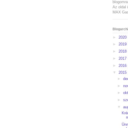
blogomra 
Az oldal 
MAX Gast
Blogarch
►
2020
►
2019
►
2018
►
2017
►
2016
▼
2015
►
de
►
no
►
ok
►
sz
▼
au
Kré
m
Ünn