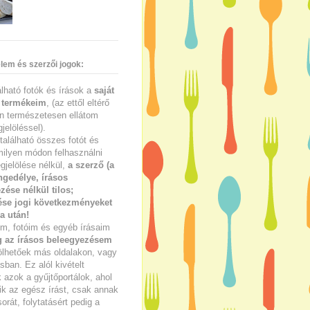
lem és szerzői jogok:
lálható fotók és írások a
saját
 termékeim
, (az ettől eltérő
n természetesen ellátom
jelöléssel).
található összes fotót és
milyen módon felhasználni
gjelölése nélkül,
a szerző (a
ngedélye, írásos
zése nélkül tilos;
se jogi következményeket
a után!
im, fotóim és egyéb írásaim
g az írásos beleegyezésem
ölhetőek más oldalakon, vagy
ban. Ez alól kivételt
azok a gyűjtőportálok, ahol
ik az egész írást, csak annak
sorát, folytatásért pedig a