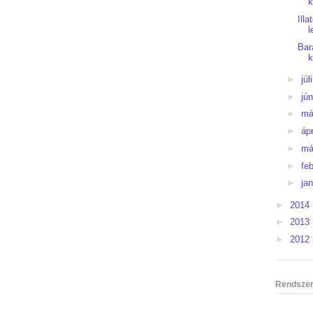
k
Ill
l
Bar
►
júl
►
jú
►
má
►
ápr
►
má
►
fe
►
ja
►
2014
►
2013
►
2012
Rendszer