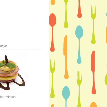
hája:
dött minden: