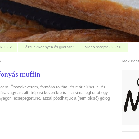
k 1-25:
Főzzünk könnyen és gyorsan:
Videó receptek 26-50:
p
Max Gast
fonyás muffin
cept. Összekeverem, formába töltöm, és már sülhet is. Az
ára vagy aszalt, trópusi keverékre is. Ha sima joghurtot egy
yagon lecsepegtetünk, azzal pótolhatjuk a (nem olcsó) görög