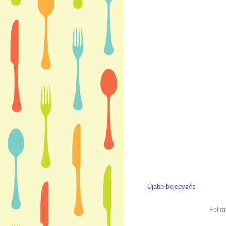
Újabb bejegyzés
Felir