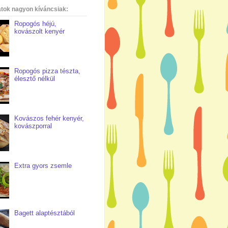
atok nagyon kíváncsiak:
Ropogós héjú,
kovászolt kenyér
Ropogós pizza tészta,
élesztő nélkül
Kovászos fehér kenyér,
kovászporral
Extra gyors zsemle
Bagett alaptésztából