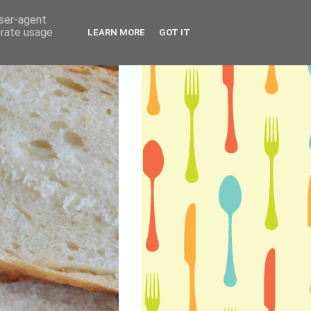
user-agent
erate usage
LEARN MORE
GOT IT