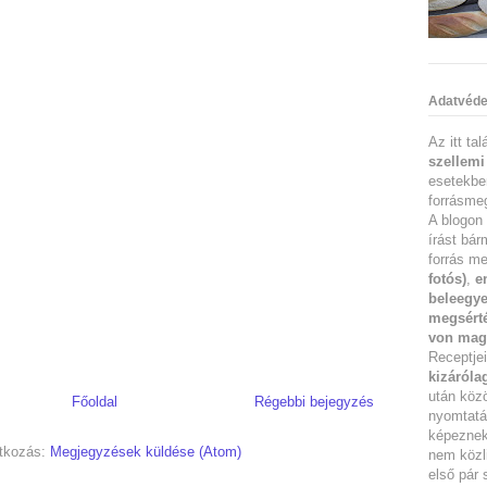
Adatvéde
Az itt ta
szellemi
esetekbe
forrásmeg
A blogon 
írást bár
forrás me
fotós)
,
e
beleegye
megsérté
von mag
Receptje
kizáróla
után köz
Főoldal
Régebbi bejegyzés
nyomtatás
képeznek 
atkozás:
Megjegyzések küldése (Atom)
nem közl
első pár 