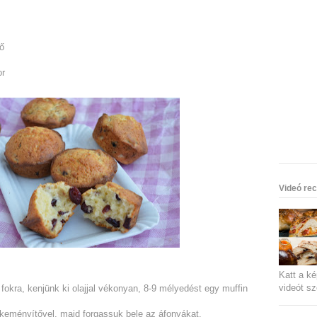
ő
or
Videó rec
Katt a ké
videót sz
 fokra, kenjünk ki olajjal vékonyan, 8-9 mélyedést egy muffin
a keményítővel, majd forgassuk bele az áfonyákat.