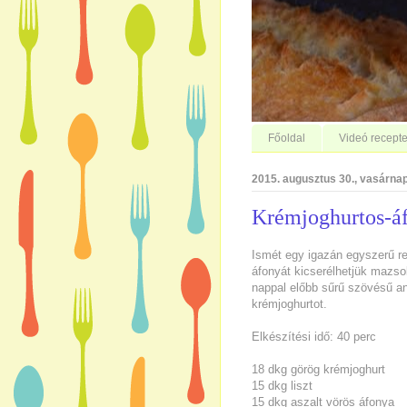
Főoldal
Videó recepte
2015. augusztus 30., vasárna
Krémjoghurtos-á
Ismét egy igazán egyszerű re
áfonyát kicserélhetjük mazsol
nappal előbb sűrű szövésű an
krémjoghurtot.
Elkészítési idő: 40 perc
18 dkg görög krémjoghurt
15 dkg liszt
15 dkg aszalt vörös áfonya