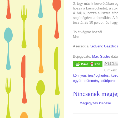
3. Egy másik keverőtálban egy 
hozzá a krémjoghurtot, a cukr
4. Adjuk, hozzá a lisztes áfo
segítségével a formákba. A f
tésztát 25-30 percet, és hagy
Jó étvágyat hozzá!
Max
A recept a
Kedvenc Gasztro 
Bejegyezte:
Max Gastro
dát
Címkék
könnyen
,
írós/joghurtos
,
kez
együtt
,
sütemény
,
sütőporos
Nincsenek megje
Megjegyzés küldése