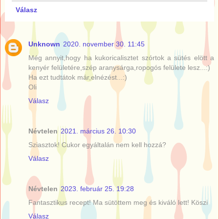
Válasz
Unknown
2020. november 30. 11:45
Még annyit,hogy ha kukoricalisztet szórtok a sütés elött a
kenyér felületére,szép aranysárga,ropogós felülete lesz...:)
Ha ezt tudtátok már,elnézést...:)
Oli
Válasz
Névtelen
2021. március 26. 10:30
Sziasztok! Cukor egyáltalán nem kell hozzá?
Válasz
Névtelen
2023. február 25. 19:28
Fantasztikus recept! Ma sütöttem meg és kiváló lett! Köszi
Válasz