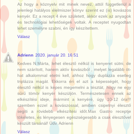
Az hogy a köznyelv mit minek nevez, attól függetlenül a
jelenlegi hatályos élelmiszer könyv szerint ez (is) kovászos
kenyér. Ez a recept 4 éve született, akkor ezek az anyagok
és technológiai lehetőségek voltak. A receptet nyugodtan
lehet személyre szabni, én így készítettem.
Válasz
Adrienn
2020. január 20. 16:51
Kedves N.Márta, lehet élesztő nélkül is kenyeret sütni, de
nem szárított, hanem aktív kovászból , melyet legalább öt-
hat alkalommal etetni kell, ahhoz hogy duplázza esetleg
triplázza magát. Ekkorra éri el azt a képességét, hogy
élesztő nélkül is képes megemelni a tésztát, hogy ne egy
sűrű tömör kenyér készüljön. Természetesen ennek az
elkészítési ideje, mármint a kenyéré, úgy 10-12 óra!!!
szemben ezzel a kovászossal, amiben csipetnyi élesztő
segíti a rövidebb elkészítési időt.Max Gastro receptje
tökéletes, és lényegesen egészségesebb a csak élesztővel
készült társánál! Üdv. Adrienn
Válasz