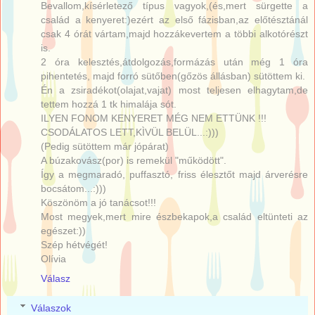
Bevallom,kísérletező típus vagyok,(és,mert sürgette a
család a kenyeret:)ezért az első fázisban,az előtésztánál
csak 4 órát vártam,majd hozzákevertem a többi alkotórészt
is.
2 óra kelesztés,átdolgozás,formázás után még 1 óra
pihentetés, majd forró sütőben(gőzös állásban) sütöttem ki.
Én a zsiradékot(olajat,vajat) most teljesen elhagytam,de
tettem hozzá 1 tk himalája sót.
ILYEN FONOM KENYERET MÉG NEM ETTÜNK !!!
CSODÁLATOS LETT,KÌVÜL BELÜL...:)))
(Pedig sütöttem már jópárat)
A búzakovász(por) is remekül "működött".
Így a megmaradó, puffasztó, friss élesztőt majd árverésre
bocsátom...:)))
Köszönöm a jó tanácsot!!!
Most megyek,mert mire észbekapok,a család eltünteti az
egészet:))
Szép hétvégét!
Olívia
Válasz
Válaszok