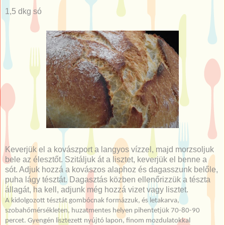
1,5 dkg só
Keverjük el a kovászport a langyos vízzel, majd morzsoljuk
bele az élesztőt. Szitáljuk át a lisztet, keverjük el benne a
sót. Adjuk hozzá a kovászos alaphoz és dagasszunk belőle,
puha lágy tésztát. Dagasztás közben ellenőrizzük a tészta
állagát, ha kell, adjunk még hozzá vizet vagy lisztet.
A kidolgozott tésztát gombócnak formázzuk, és letakarva,
szobahőmérsékleten, huzatmentes helyen pihentetjük 70-80-90
percet. Gyengén lisztezett nyújtó lapon, finom mozdulatokkal