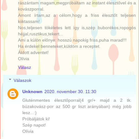
rászántam magam,megpróbáltam az instant élesztővel és a
kovászporral.
Amont írtam,az a célom,hogy a friss élesztőt teljesen
kiiktassam!
Nos,teljesen tökéletes lett így is,szép buborékos,ropogós
héjjal,rusztikus,tekert...
Ami a külön előnye: hosszú napokig friss,puha marad!!!
Ha érdekel benneteket,küldöm a receptet.
Áldott adventet!
Olívia
Válasz
Válaszok
Unknown
2020. november 30. 11:30
Gluténmentes élesztőporral(4 gr/+ majd a 2 tk.
búzakovász-por az 500 gr liszt arányában) még jobb
lesz...:)
Próbáljátok ki!
Szép napot!
Olívia