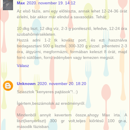
Max
2020. november 19. 14:12
Az első fázis, ami egy előtészta, annak lehet 12-24-36 órát
érlelni, bár akkor már elindul a savasodás. Tehát:
10 dkg liszt, 12 dkg víz, 2-3 g porélesztő, lefedve, 12-24 óra
szobahőmérsékleten.
Hozzá adni 1-2 tk kovász port, és ezt használva
bedagasztani 500 g liszttel, 300-320 g vízzel. pihentetni 2-3
óra, átgyúrni, megformázni, formában keleszt 8 órát, majd
forró sütőben, forró edényben vagy lemezen megsüt.
Válasz
Unknown
2020. november 20. 18:20
Sziasztok "kenyeres pajtások"!..:)
Ígértem,beszámolok az eredményről.
Mindenből annyit kevertem össze,ahogy Max ìrta. A
liszt(kenyérliszt) 300 gr volt,teljes kiőrlésű 100 gr-a,
második fázisban.