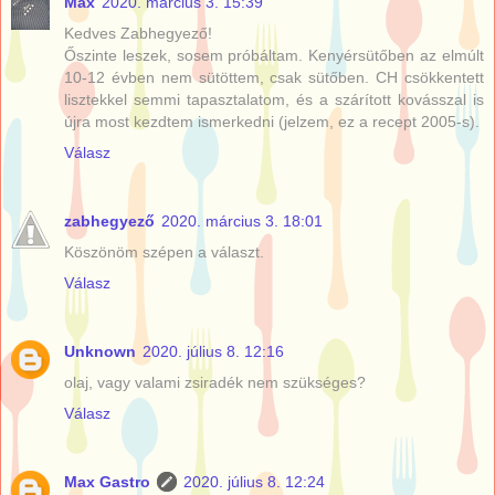
Max
2020. március 3. 15:39
Kedves Zabhegyező!
Őszinte leszek, sosem próbáltam. Kenyérsütőben az elmúlt
10-12 évben nem sütöttem, csak sütőben. CH csökkentett
lisztekkel semmi tapasztalatom, és a szárított kovásszal is
újra most kezdtem ismerkedni (jelzem, ez a recept 2005-s).
Válasz
zabhegyező
2020. március 3. 18:01
Köszönöm szépen a választ.
Válasz
Unknown
2020. július 8. 12:16
olaj, vagy valami zsiradék nem szükséges?
Válasz
Max Gastro
2020. július 8. 12:24