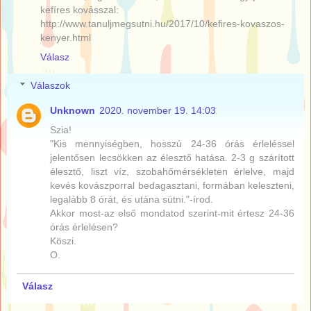
kefíres kovásszal:
http://www.tanuljmegsutni.hu/2017/10/kefires-kovaszos-
kenyer.html
Válasz
Válaszok
Unknown
2020. november 19. 14:03
Szia!
"Kis mennyiségben, hosszú 24-36 órás érleléssel
jelentősen lecsökken az élesztő hatása. 2-3 g szárított
élesztő, liszt víz, szobahőmérsékleten érlelve, majd
kevés kovászporral bedagasztani, formában keleszteni,
legalább 8 órát, és utána sütni."-írod.
Akkor most-az első mondatod szerint-mit értesz 24-36
órás érlelésen?
Köszi.
O.
Válasz