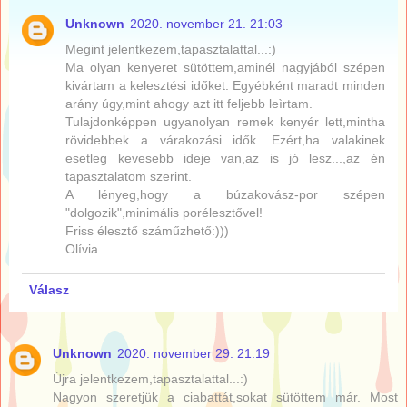
Unknown
2020. november 21. 21:03
Megint jelentkezem,tapasztalattal...:)
Ma olyan kenyeret sütöttem,aminél nagyjából szépen
kivártam a kelesztési időket. Egyébként maradt minden
arány úgy,mint ahogy azt itt feljebb leìrtam.
Tulajdonképpen ugyanolyan remek kenyér lett,mintha
rövidebbek a várakozási idők. Ezért,ha valakinek
esetleg kevesebb ideje van,az is jó lesz...,az én
tapasztalatom szerint.
A lényeg,hogy a búzakovász-por szépen
"dolgozik",minimális porélesztővel!
Friss élesztő száműzhető:)))
Olívia
Válasz
Unknown
2020. november 29. 21:19
Újra jelentkezem,tapasztalattal...:)
Nagyon szeretjük a ciabattát,sokat sütöttem már. Most