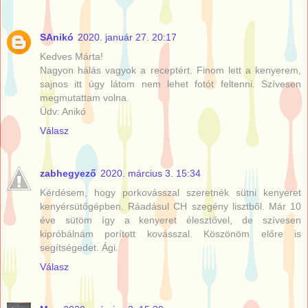
SAnikó
2020. január 27. 20:17
Kedves Márta!
Nagyon hálás vagyok a receptért. Finom lett a kenyerem,
sajnos itt úgy látom nem lehet fotót feltenni. Szívesen
megmutattam volna.
Üdv: Anikó
Válasz
zabhegyező
2020. március 3. 15:34
Kérdésem, hogy porkovásszal szeretnék sütni kenyeret
kenyérsütőgépben. Ráadásul CH szegény lisztből. Már 10
éve sütöm így a kenyeret élesztővel, de szívesen
kipróbálnám porított kovásszal. Köszönöm előre is
segítségedet. Ági.
Válasz