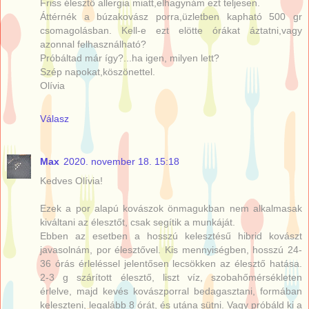
Friss élesztő allergia miatt,elhagynám ezt teljesen.
Áttérnék a búzakovász porra,üzletben kapható 500 gr
csomagolásban. Kell-e ezt elötte órákat áztatni,vagy
azonnal felhasználható?
Próbáltad már így?...ha igen, milyen lett?
Szép napokat,köszönettel.
Olívia
Válasz
Max
2020. november 18. 15:18
Kedves Olívia!
Ezek a por alapú kovászok önmagukban nem alkalmasak
kiváltani az élesztőt, csak segítik a munkáját.
Ebben az esetben a hosszú kelesztésű hibrid kovászt
javasolnám, por élesztővel. Kis mennyiségben, hosszú 24-
36 órás érleléssel jelentősen lecsökken az élesztő hatása.
2-3 g szárított élesztő, liszt víz, szobahőmérsékleten
érlelve, majd kevés kovászporral bedagasztani, formában
keleszteni, legalább 8 órát, és utána sütni. Vagy próbáld ki a