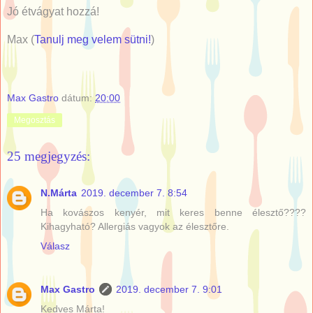
Jó étvágyat hozzá!
Max (
Tanulj meg velem sütni!
)
Max Gastro
dátum:
20:00
Megosztás
25 megjegyzés:
N.Márta
2019. december 7. 8:54
Ha kovászos kenyér, mit keres benne élesztő????
Kihagyható? Allergiás vagyok az élesztőre.
Válasz
Max Gastro
2019. december 7. 9:01
Kedves Márta!