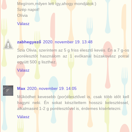
Megírom,milyen lett így,ahogy mondjátok:)
Szép napot!
Olívia
Válasz
zabhegyező
2020. november 19. 13:48
Szia Olivia, szerintem az 5 g friss élesztő kevés. Én a 7 g-os
porélesztőt használom az 1 evőkanál búzakovász porral
együtt 500 g liszthez.
Válasz
Max
2020. november 19. 14:05
Működhet kevesebb (por)élesztővel is, csak több időt kell
hagyni neki. Én sokat készítettem hosszú kelesztéssel,
alkalmasint 1-2 g porélesztővel is, érdemes kísérletezni.
Válasz