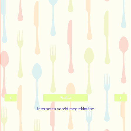
‹
›
Főoldal
Internetes verzió megtekintése