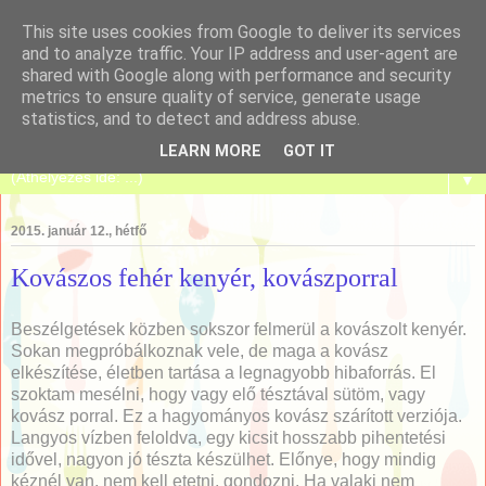
This site uses cookies from Google to deliver its services
and to analyze traffic. Your IP address and user-agent are
shared with Google along with performance and security
metrics to ensure quality of service, generate usage
Tanulj meg sütni!
statistics, and to detect and address abuse.
LEARN MORE
GOT IT
▼
2015. január 12., hétfő
Kovászos fehér kenyér, kovászporral
Beszélgetések közben sokszor felmerül a kovászolt kenyér.
Sokan megpróbálkoznak vele, de maga a kovász
elkészítése, életben tartása a legnagyobb hibaforrás. El
szoktam mesélni, hogy vagy elő tésztával sütöm, vagy
kovász porral. Ez a hagyományos kovász szárított verziója.
Langyos vízben feloldva, egy kicsit hosszabb pihentetési
idővel, nagyon jó tészta készülhet. Előnye, hogy mindig
kéznél van, nem kell etetni, gondozni. Ha valaki nem