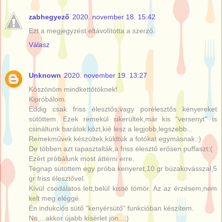
zabhegyező
2020. november 18. 15:42
Ezt a megjegyzést eltávolította a szerző.
Válasz
Unknown
2020. november 19. 13:27
Köszönöm mindkettőtöknek!
Kipróbálom.
Eddig csak friss élesztős,vagy porélesztős kenyereket
sütöttem. Ezek remekül sikerültek,már kis "versenyt" is
csináltunk barátok közt,kié lesz a legjobb,legszebb...
Remekművek készültek,küldtük a fotókat egymásnak.:)
De többen azt tapasztalták,a friss élesztő erősen puffaszt:(
Ezért próbálunk most áttérni erre.
Tegnap sütöttem egy próba kenyeret,10 gr búzakovásszal,5
gr friss élesztővel.
Kìvül csodálatos lett,belül kissé tömör. Az az érzésem,nem
kelt meg eléggé.
Én indukciós sütő "kenyérsütő" funkcióban készítem.
No,...akkor újabb kísérlet jön...:)