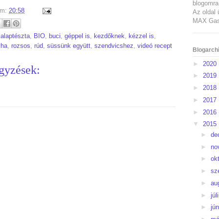
blogomra 
um:
20:58
Az oldal 
MAX Gast
:
alaptészta
,
BIO
,
buci
,
géppel is
,
kezdőknek
,
kézzel is
,
yha
,
rozsos
,
rúd
,
süssünk együtt
,
szendvicshez
,
videó recept
Blogarch
►
2020
gyzések:
►
2019
►
2018
►
2017
►
2016
▼
2015
►
de
►
no
►
ok
►
sz
►
au
►
júl
►
jú