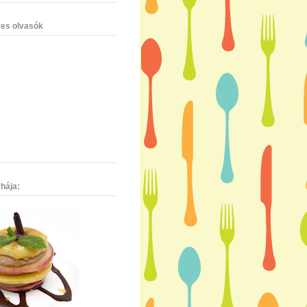
es olvasók
hája: