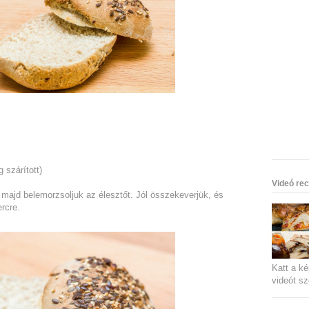
g szárított)
Videó rec
 majd belemorzsoljuk az élesztőt. Jól összekeverjük, és
ercre.
Katt a ké
videót sz