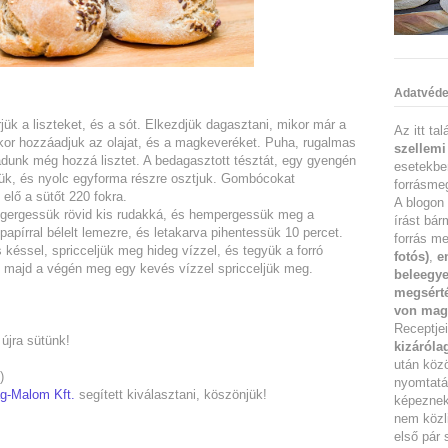
Adatvéde
jük a liszteket, és a sót. Elkezdjük dagasztani, mikor már a
Az itt ta
akkor hozzáadjuk az olajat, és a magkeveréket. Puha, rugalmas
szellemi
 adunk még hozzá lisztet. A bedagasztott tésztát, egy gyengén
esetekbe
zzük, és nyolc egyforma részre osztjuk. Gombócokat
forrásmeg
elő a sütőt 220 fokra.
A blogon 
gergessük rövid kis rudakká, és hempergessük meg a
írást bár
pírral bélelt lemezre, és letakarva pihentessük 10 percet.
forrás me
 késsel, spricceljük meg hideg vízzel, és tegyük a forró
fotós)
,
e
, majd a végén meg egy kevés vízzel spricceljük meg.
beleegye
megsérté
von mag
Receptje
újra sütünk!
kizáróla
után köz
)
nyomtatás
g-Malom Kft.
segített kiválasztani, köszönjük!
képeznek 
nem közl
első pár 