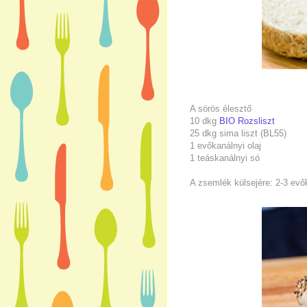
A sörös élesztő
10 dkg
BIO Rozsliszt
25 dkg sima liszt (BL55)
1 evőkanálnyi olaj
1 teáskanálnyi só
A zsemlék külsejére: 2-3 ev