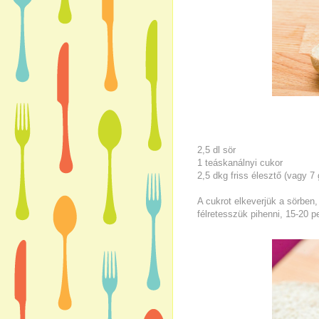
2,5 dl sör
1 teáskanálnyi cukor
2,5 dkg friss élesztő (vagy 7 
A cukrot elkeverjük a sörben,
félretesszük pihenni, 15-20 p