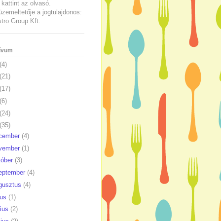
kattint az olvasó.
üzemeltetője a jogtulajdonos:
ro Group Kft.
ívum
(4)
(21)
(17)
(6)
(24)
(35)
cember
(4)
vember
(1)
tóber
(3)
eptember
(4)
gusztus
(4)
ius
(1)
nius
(2)