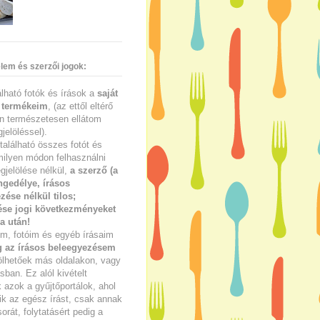
lem és szerzői jogok:
lálható fotók és írások a
saját
 termékeim
, (az ettől eltérő
n természetesen ellátom
jelöléssel).
található összes fotót és
milyen módon felhasználni
gjelölése nélkül,
a szerző (a
ngedélye, írásos
zése nélkül tilos;
se jogi következményeket
a után!
im, fotóim és egyéb írásaim
g az írásos beleegyezésem
ölhetőek más oldalakon, vagy
ban. Ez alól kivételt
azok a gyűjtőportálok, ahol
ik az egész írást, csak annak
sorát, folytatásért pedig a