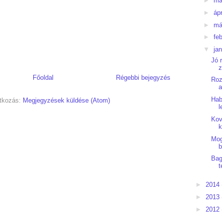
►
má
►
ápr
►
má
►
fe
▼
ja
Jó 
z
Főoldal
Régebbi bejegyzés
Roz
a
Hab
atkozás:
Megjegyzések küldése (Atom)
l
Kov
k
Mog
Bag
t
►
2014
►
2013
►
2012