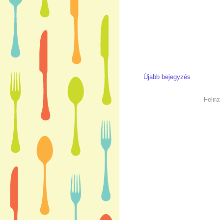
Újabb bejegyzés
Felir