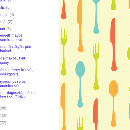
jus
(2)
ilis
(3)
rcius
(3)
bruár
(2)
nuár
(6)
reggelt magos
semle, sörrel
sos-tönkölyös pite
lmával
os-mákos, kelt
epény
ászos fehér kenyér,
ovászporral
yorós-fűszeres
banánkenyér
ett, dagasztás nélküli
észtából (DNK)
(48)
(43)
(22)