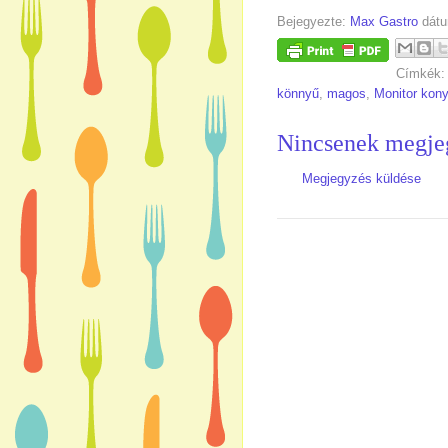
Bejegyezte:
Max Gastro
dát
Címkék
könnyű
,
magos
,
Monitor kon
Nincsenek megje
Megjegyzés küldése