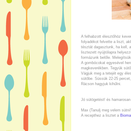
A felhabzott élesztőhöz kever
folyadékot felvette a liszt, 
tésztát dagasztunk, ha kell,
lisztezett nyújtólapra helye
formázunk belőle. Melegítsük 
A gombócokat egyesével hen
magkeverékben. Tegyük sütőpa
Vágjuk meg a tetejét egy éles
sütőbe. Süssük 22-25 percet
Rácson hagyjuk kihűlni.
Jó sütögetést! és hamarosan 
Max (Tanulj meg velem sütni!
A recepthez a lisztet a
Bioma