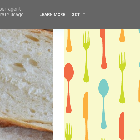
user-agent
erate usage
LEARN MORE
GOT IT