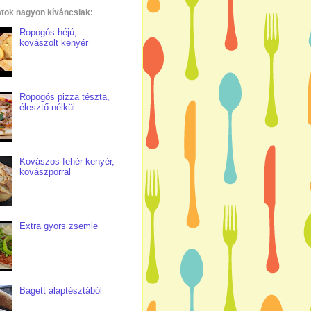
atok nagyon kíváncsiak:
Ropogós héjú,
kovászolt kenyér
Ropogós pizza tészta,
élesztő nélkül
Kovászos fehér kenyér,
kovászporral
Extra gyors zsemle
Bagett alaptésztából