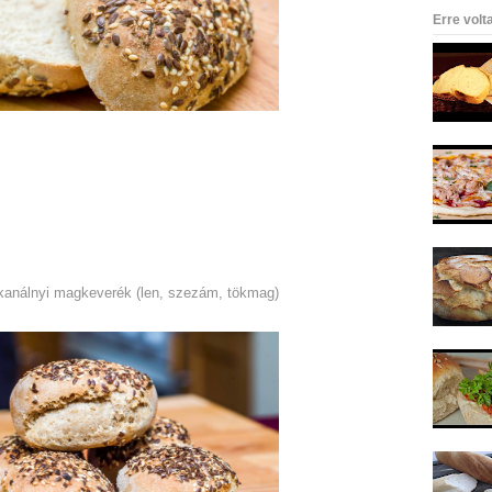
Erre volt
őkanálnyi magkeverék (len, szezám, tökmag)