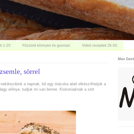
k 1-25:
Főzzünk könnyen és gyorsan:
Videó receptek 26-50:
Max Gast
zsemle, sörrel
 nekikezdünk a napnak, bő egy órácska alatt elkészíthetjük a
 Nagy előnye, tudjuk mi van benne. Kiskorúaknak a sört