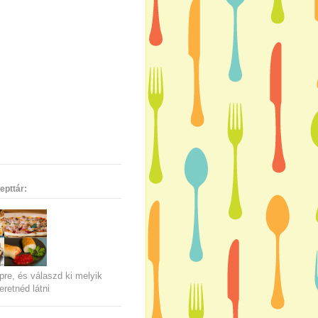
epttár:
pre, és válaszd ki melyik
eretnéd látni