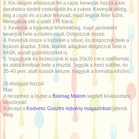
2. Kis lángon olvasszuk fel a vajat, keverjük hozzá a kis
darabokra tördelt csokoládét és a cukrot. Keverjük addig,
míg a csoki és a cukor felolvad, majd tegyük félre hűlni.
Melegítsük elő a sütőt 175 fokra.
3. Keverjük a tojásokat fehéredésig, majd apránként
keverjük bele a csokis-vajat. Dolgozzuk össze.
4. Keverjük össze a liszteket a sóval, és dolgozzuk bele a
tojásos alapba. Több, kisebb adagban dolgozzuk bele a
kihűlt, aszalt gyümölcsöket is.
5. Vajazzunk és lisztezzünk ki egy 20x30 cm-s sütőformát,
és abba simítsuk bele a tésztát. Tegyük a forró sütőbe, és
35-40 perc alatt süssük készre. hagyjuk a formába kihűlni.
Jó étvágyat hozzá!
Max
A recepthez a lisztet a
Biomag Malom
segített kiválasztani,
köszönjük!
A recept a
Kedvenc Gasztro rejtvény magazinban
jelenik
meg.