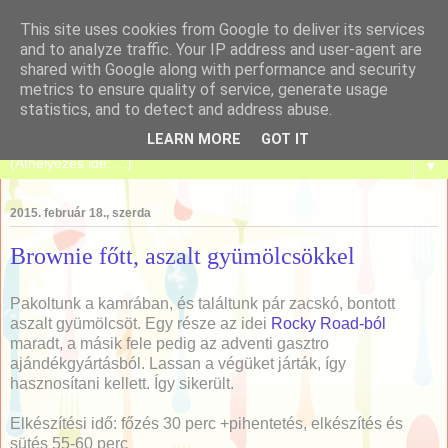
This site uses cookies from Google to deliver its services
and to analyze traffic. Your IP address and user-agent are
shared with Google along with performance and security
metrics to ensure quality of service, generate usage
Tanulj meg sütni!
statistics, and to detect and address abuse.
LEARN MORE
GOT IT
▼
2015. február 18., szerda
Brownie főtt, aszalt gyümölcsökkel
Pakoltunk a kamrában, és találtunk pár zacskó, bontott
aszalt gyümölcsöt. Egy része az idei
Rocky Road-ból
maradt, a másik fele pedig az adventi gasztro
ajándékgyártásból. Lassan a végüket járták, így
hasznosítani kellett. Így sikerült.
Elkészítési idő: főzés 30 perc +pihentetés, elkészítés és
sütés 55-60 perc