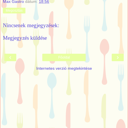
Max Gastro
dátum:
18:56
Megosztás
Nincsenek megjegyzések:
Megjegyzés küldése
‹
›
Főoldal
Internetes verzió megtekintése