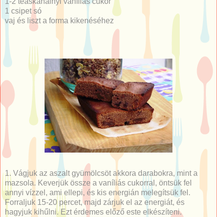
1-2 teáskanálnyi vaníliás cukor
1 csipet só
vaj és liszt a forma kikenéséhez
1. Vágjuk az aszalt gyümölcsöt akkora darabokra, mint a
mazsola. Keverjük össze a vaníliás cukorral, öntsük fel
annyi vízzel, ami ellepi, és kis energián melegítsük fel.
Forraljuk 15-20 percet, majd zárjuk el az energiát, és
hagyjuk kihűlni. Ezt érdemes előző este elkészíteni.