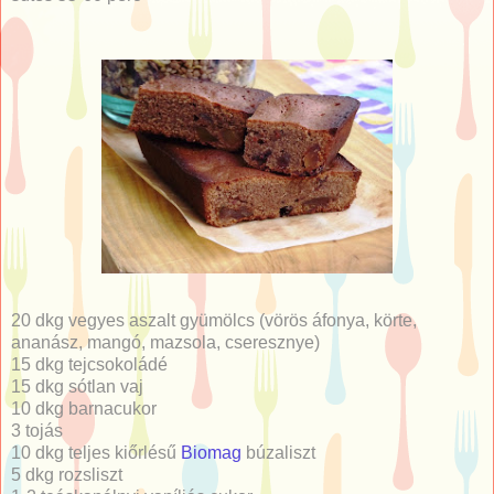
20 dkg vegyes aszalt gyümölcs (vörös áfonya, körte,
ananász, mangó, mazsola, cseresznye)
15 dkg tejcsokoládé
15 dkg sótlan vaj
10 dkg barnacukor
3 tojás
10 dkg teljes kiőrlésű
Biomag
búzaliszt
5 dkg rozsliszt