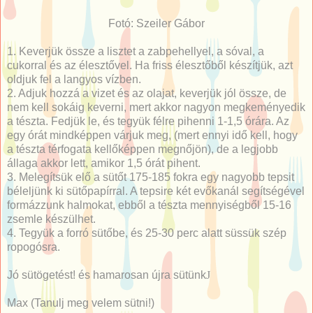
Fotó: Szeiler Gábor
1. Keverjük össze a lisztet a zabpehellyel, a sóval, a
cukorral és az élesztővel. Ha friss élesztőből készítjük, azt
oldjuk fel a langyos vízben.
2. Adjuk hozzá a vizet és az olajat, keverjük jól össze, de
nem kell sokáig keverni, mert akkor nagyon megkeményedik
a tészta. Fedjük le, és tegyük félre pihenni 1-1,5 órára. Az
egy órát mindképpen várjuk meg, (mert ennyi idő kell, hogy
a tészta térfogata kellőképpen megnőjön), de a legjobb
állaga akkor lett, amikor 1,5 órát pihent.
3. Melegítsük elő a sütőt 175-185 fokra egy nagyobb tepsit
béleljünk ki sütőpapírral. A tepsire két evőkanál segítségével
formázzunk halmokat, ebből a tészta mennyiségből 15-16
zsemle készülhet.
4. Tegyük a forró sütőbe, és 25-30 perc alatt süssük szép
ropogósra.
Jó sütögetést! és hamarosan újra sütünk
J
Max (Tanulj meg velem sütni!)