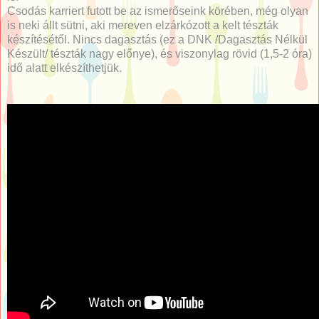
Csodás karriert futott be az ismerőseink körében, még olyan
is neki állt sütni, aki mereven elzárkózott a kelt tészták
készítésétől. Nincs dagasztás (ez a DNK /Dagasztás Nélkül
Készült/ tészták nagy előnye), és viszonylag rövid (1,5-2 óra)
idő alatt elkészíthetjük.