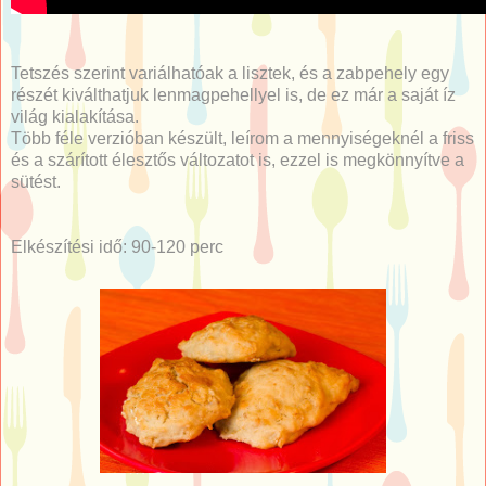
Tetszés szerint variálhatóak a lisztek, és a zabpehely egy
részét kiválthatjuk lenmagpehellyel is, de ez már a saját íz
világ kialakítása.
Több féle verzióban készült, leírom a mennyiségeknél a friss
és a szárított élesztős változatot is, ezzel is megkönnyítve a
sütést.
Elkészítési idő: 90-120 perc