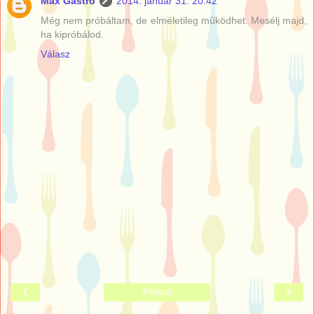
Max Gastro
2014. január 31. 20:42
Még nem próbáltam, de elméletileg működhet. Mesélj majd,
ha kipróbálod.
Válasz
‹
›
Főoldal