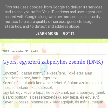
This site uses cookies from Google to deliver its services
and to analyze traffic. Your IP address and user-agent are
shared with Google along with performance and security
metrics to ensure quality of service, generate usage
Tanulj meg sütni!
statistics, and to detect and address abuse.
LEARN MORE
GOT IT
▼
2013. december 31., kedd
Gyors, egyszerű zabpelyhes zsemle (DNK)
Egyszerű, igazán könnyű elkészíteni. Tökéletes alap
szendvicsekhez, hamburgerhez.
Kezdők és haladók kedvence lehet. Ajánlom azoknak, akik
most ismerkednek a sütéssel.
Egy tál, egy keverő lapát, két evőkanál, pár alapanyag (amik
a sarki boltban is beszerezhetőek), egy tepsi, és egy sütő.
Keverjük össze, pihentessük, kiadagoljuk, és már süthetjük
is.