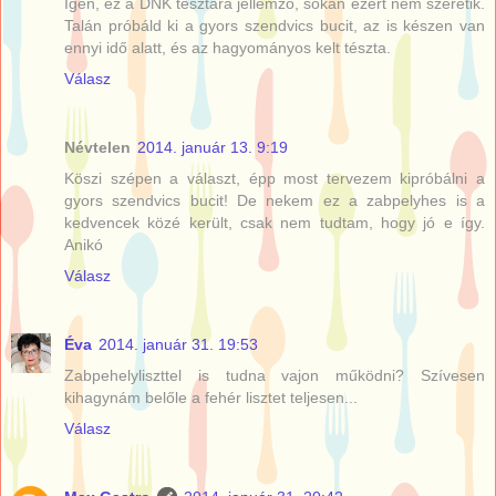
Igen, ez a DNK tésztára jellemző, sokan ezért nem szeretik.
Talán próbáld ki a gyors szendvics bucit, az is készen van
ennyi idő alatt, és az hagyományos kelt tészta.
Válasz
Névtelen
2014. január 13. 9:19
Köszi szépen a választ, épp most tervezem kipróbálni a
gyors szendvics bucit! De nekem ez a zabpelyhes is a
kedvencek közé került, csak nem tudtam, hogy jó e így.
Anikó
Válasz
Éva
2014. január 31. 19:53
Zabpehelyliszttel is tudna vajon működni? Szívesen
kihagynám belőle a fehér lisztet teljesen...
Válasz