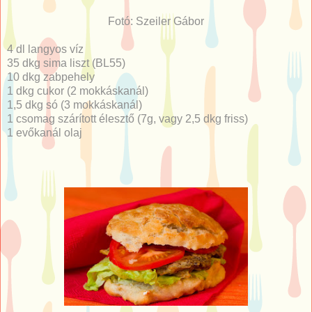
Fotó: Szeiler Gábor
4 dl langyos víz
35 dkg sima liszt (BL55)
10 dkg zabpehely
1 dkg cukor (2 mokkáskanál)
1,5 dkg só (3 mokkáskanál)
1 csomag szárított élesztő (7g, vagy 2,5 dkg friss)
1 evőkanál olaj