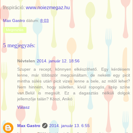
Inspiráció:
www.noiezmegaz.hu
Max Gastro
dátum:
8:03
Megosztás
5 megjegyzés:
Névtelen
2014. január 12. 18:56
Szuper a recept, könnyen elkészíthető. Egy kérdésem
lenne, már többször megcsináltam, de nekem egy picit
mintha sülés után picit vizes lenne a bele, az mitől lehet?
Nem hinném, hogy sületlen, kívül ropogós, szép színe
van.Belül is megsült. Ez a dagasztás nélküli dolgok
jellemzője talán? Köszi, Anikó
Válasz
Max Gastro
2014. január 13. 6:55