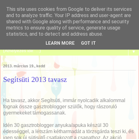
This site uses cookies from Google to deliver its services
and to analyze traffic. Your IP address and user-agent are
shared with Google along with performance and security
metrics to ensure quality of service, generate usage
Tanulj meg sütni!
statistics, and to detect and address abuse.
LEARN MORE
GOT IT
▼
2013. március 19., kedd
Segítsüti 2013 tavasz
Ha tavasz, akkor Segítsüti, immár nyolcadik alkalommal
fognak össze gasztroblogger szülők, hogy rászoruló
gyermekeket támogassanak.
Idén 30 gasztroblogger anyuka/apuka készül 30
édességgel, a létszám kétharmadát a törzsgárda teszi ki, és
igen sok új sütisütő csatlakozott a csapathoz. Az akció