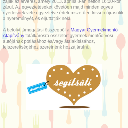
zajlik az árverés, amely 2013. április 8-án hétfőn 16:00-kor
zárul. Az egyeztetéseket követően majd minden egyes
nyertesnek vele egyeztetve értelemszerűen frissen újrasütik
a nyereményét, és eljuttatják neki.
A befolyt támogatási összegből a
Magyar Gyermekmentő
Alapítvány
totálkárosra összetört gyermek mentőorvosi
autójának pótlásához és/vagy átalakításához,
felszereltségéhez szeretnénk hozzájárulni.