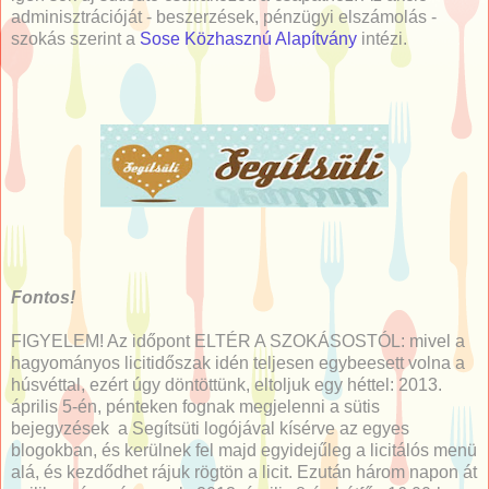
adminisztrációját - beszerzések, pénzügyi elszámolás -
szokás szerint a
Sose Közhasznú Alapítvány
intézi.
Fontos!
FIGYELEM! Az időpont ELTÉR A SZOKÁSOSTÓL: mivel a
hagyományos licitidőszak idén teljesen egybeesett volna a
húsvéttal, ezért úgy döntöttünk, eltoljuk egy héttel: 2013.
április 5-én, pénteken fognak megjelenni a sütis
bejegyzések a Segítsüti logójával kísérve az egyes
blogokban, és kerülnek fel majd egyidejűleg a licitálós menü
alá, és kezdődhet rájuk rögtön a licit. Ezután három napon át