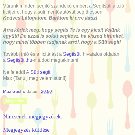
Várunk minden segítő szándékú embert a Segítsüti akció
licitjeire, hogy a süti mentőautóval segíthessen!
Kedves Látogatóm, Barátom ki erre jársz!
Arra kérlek meg, hogy segíts Te is egy kicsit Velünk
együtt! De azzal is sokat segítesz, ha viszed hírünket,
hogy minél többen tudjanak arról, hogy a Süti segít!
További infó és a licitálást a
Segítsüti
hivatalos oldalán,
a
Segítsüti.hu
-n tudod megtekinteni.
Ne feledd! A
Süti segít
!
Max (Tanulj meg velem sütni!)
Max Gastro
dátum:
20:50
Megosztás
Nincsenek megjegyzések:
Megjegyzés küldése