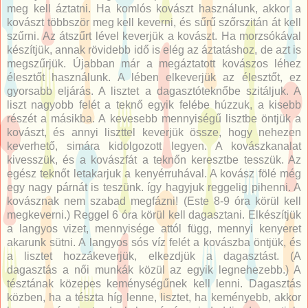
meg kell áztatni. Ha komlós kovászt használunk, akkor a
kovászt többször meg kell keverni, és sűrű szőrszitán át kell
szűrni. Az átszűrt lével keverjük a kovászt. Ha morzsókával
készítjük, annak rövidebb idő is elég az áztatáshoz, de azt is
megszűrjük. Újabban már a megáztatott kovászos léhez
élesztőt használunk. A lében elkeverjük az élesztőt, ez
gyorsabb eljárás. A lisztet a dagasztóteknőbe szitáljuk. A
liszt nagyobb felét a teknő egyik felébe húzzuk, a kisebb
részét a másikba. A kevesebb mennyiségű lisztbe öntjük a
kovászt, és annyi liszttel keverjük össze, hogy nehezen
keverhető, simára kidolgozott legyen. A kovászkanalat
kivesszük, és a kovászfát a teknőn keresztbe tesszük. Az
egész teknőt letakarjuk a kenyérruhával. A kovász fölé még
egy nagy párnát is teszünk. így hagyjuk reggelig pihenni. A
kovásznak nem szabad megfázni! (Este 8-9 óra körül kell
megkeverni.) Reggel 6 óra körül kell dagasztani. Elkészítjük
a langyos vizet, mennyisége attól függ, mennyi kenyeret
akarunk sütni. A langyos sós víz felét a kovászba öntjük, és
a lisztet hozzákeverjük, elkezdjük a dagasztást. (A
dagasztás a női munkák közül az egyik legnehezebb.) A
tésztának közepes keménységűnek kell lenni. Dagasztás
közben, ha a tészta híg lenne, lisztet, ha keményebb, akkor