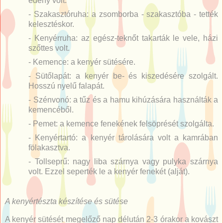
edény volt.
- Szakasztóruha: a zsomborba - szakasztóba - tették
kelesztéskor.
- Kenyérruha: az egész-teknőt takarták le vele, házi
szőttes volt.
- Kemence: a kenyér sütésére.
- Sütőlapát: a kenyér be- és kiszedésére szolgált.
Hosszú nyelű falapát.
- Szénvonó: a tűz és a hamu kihúzására használták a
kemencéből.
- Pemet: a kemence fenekének felsöprését szolgálta.
- Kenyértartó: a kenyér tárolására volt a kamrában
fölakasztva.
- Tollseprű: nagy liba szárnya vagy pulyka szárnya
volt. Ezzel seperték le a kenyér fenekét (alját).
A kenyértészta készítése és sütése
A kenyér sütését megelőző nap délután 2-3 órakor a kovászt