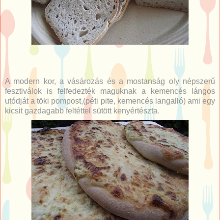
A modern kor, a vásározás és a mostanság oly népszerű
fesztiválok is felfedezték maguknak a kemencés lángos
utódját a töki pompost,(péti pite, kemencés langalló) ami egy
kicsit gazdagabb feltéttel sütött kenyértészta.