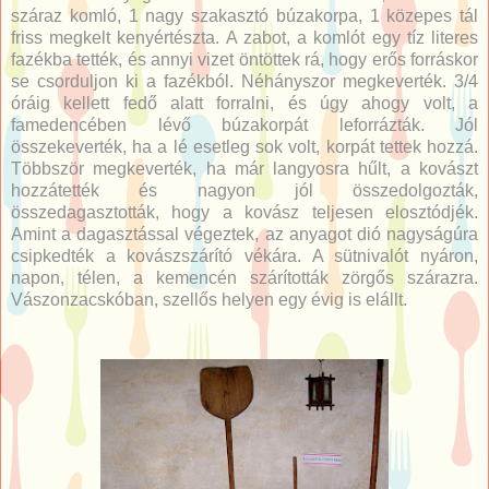
száraz komló, 1 nagy szakasztó búzakorpa, 1 közepes tál
friss megkelt kenyértészta. A zabot, a komlót egy tíz literes
fazékba tették, és annyi vizet öntöttek rá, hogy erős forráskor
se csorduljon ki a fazékból. Néhányszor megkeverték. 3/4
óráig kellett fedő alatt forralni, és úgy ahogy volt, a
famedencében lévő búzakorpát leforrázták. Jól
összekeverték, ha a lé esetleg sok volt, korpát tettek hozzá.
Többször megkeverték, ha már langyosra hűlt, a kovászt
hozzátették és nagyon jól összedolgozták,
összedagasztották, hogy a kovász teljesen elosztódjék.
Amint a dagasztással végeztek, az anyagot dió nagyságúra
csipkedték a kovászszárító vékára. A sütnivalót nyáron,
napon, télen, a kemencén szárították zörgős szárazra.
Vászonzacskóban, szellős helyen egy évig is elállt.