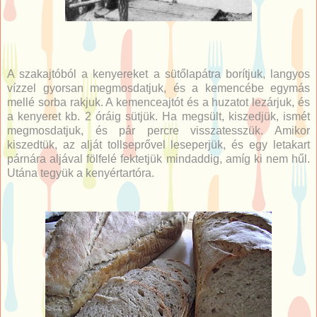
A szakajtóból a kenyereket a sütőlapátra borítjuk, langyos
vízzel gyorsan megmosdatjuk, és a kemencébe egymás
mellé sorba rakjuk. A kemenceajtót és a huzatot lezárjuk, és
a kenyeret kb. 2 óráig sütjük. Ha megsült, kiszedjük, ismét
megmosdatjuk, és pár percre visszatesszük. Amikor
kiszedtük, az alját tollseprővel leseperjük, és egy letakart
párnára aljával fölfelé fektetjük mindaddig, amíg ki nem hűl.
Utána tegyük a kenyértartóra.