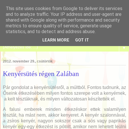
This site uses cookies from Google to deliver its services
and to analyze traffic. Your IP address and user-agent are
shared with Google along with performance and security
metrics to ensure quality of service, generate usage
Tanulj meg sütni!
statistics, and to detect and address abuse.
LEARN MORE
GOT IT
▼
2012. november 29., csütörtök
Kenyérsütés régen Zalában
Pár gondolat a kenyérsütésről, a múltból. Fontos tudnunk, az
Őseink étkezésében milyen fontos szerepe volt a kenyérnek,
a kelt tésztáknak, és milyen változatosan készítették el.
A falusi emberek minden étkezéskor ettek valamilyen
tésztát, ha mást nem, akkor kenyeret. A kenyér szalonnával,
a zsíros kenyér, nagyon sokszor csak a sós vagy paprikás
kenyér egy-egy étkezést is pótolt, amikor nem lehetett leülni