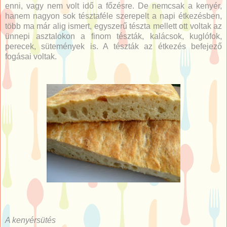
enni, vagy nem volt idő a főzésre. De nemcsak a kenyér,
hanem nagyon sok tésztaféle szerepelt a napi étkezésben,
több ma már alig ismert, egyszerű tészta mellett ott voltak az
ünnepi asztalokon a finom tészták, kalácsok, kuglófok,
perecek, sütemények is. A tészták az étkezés befejező
fogásai voltak.
A kenyérsütés