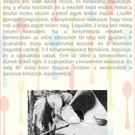
langyos sós vizet adunk hozzá, és mindaddig dagasztjuk,
míg a tészta kezünktől és a teknőtől kezd elválni. Akkor a
tésztát lisztes kézzel a teknő egyik felébe hajtjuk. Liszttel
gyengén megszórjuk, a kenyérruhával letakarjuk, hogy most
már a tészta együtt keljen meg. Legalább 2 óráig kell meleg
helyen keleszteni. Ha a kenyértészta megkelt, a
kemencében az előre elkészített fát meg kell gyújtani. A
szakajtóba tiszta szakajtóruhát teszünk, és a tésztából
nagyobb cipókat, 2-3 kilogrammosokat formálunk, kigyúrjuk,
és a szakajtóba rakjuk. Erre az időre a kemencében a
tűznek le kell égni. A szakajtóban a kenyereket letakarjuk, és
még fél óráig kelni hagyjuk. Közben a kemencéből a
parazsat kihúzzuk, kipemeteljük.