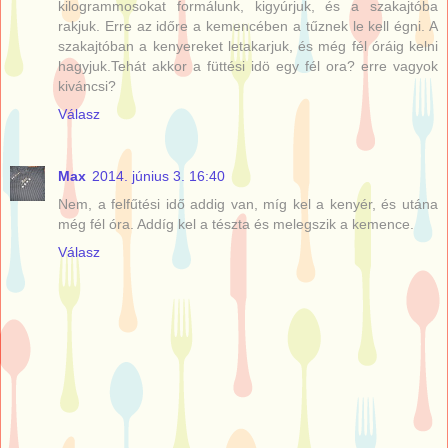
kilogrammosokat formálunk, kigyúrjuk, és a szakajtóba
rakjuk. Erre az időre a kemencében a tűznek le kell égni. A
szakajtóban a kenyereket letakarjuk, és még fél óráig kelni
hagyjuk.Tehát akkor a füttési idö egy fél ora? erre vagyok
kiváncsi?
Válasz
Max
2014. június 3. 16:40
Nem, a felfűtési idő addig van, míg kel a kenyér, és utána
még fél óra. Addíg kel a tészta és melegszik a kemence.
Válasz