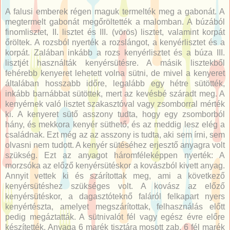
A falusi emberek régen maguk termelték meg a gabonát. A
megtermelt gabonát megőröltették a malomban. A búzából
finomlisztet, II. lisztet és III. (vörös) lisztet, valamint korpát
őröltek. A rozsból nyerték a rozslángot, a kenyérlisztet és a
korpát. Zalában inkább a rozs kenyérlisztet és a búza III.
lisztjét használták kenyérsütésre. A másik lisztekből
fehérebb kenyeret lehetett volna sütni, de mivel a kenyeret
általában hosszabb időre, legalább egy hétre sütötték,
inkább barnábbat sütöttek, mert az kevésbé száradt meg. A
kenyérnek való lisztet szakasztóval vagy zsomborral mérték
ki. A kenyeret sütő asszony tudta, hogy egy zsomborból
hány, és mekkora kenyér süthető, és az meddig lesz elég a
családnak. Ezt még az az asszony is tudta, aki sem írni, sem
olvasni nem tudott. A kenyér sütéséhez erjesztő anyagra volt
szükség. Ezt az anyagot háromféleképpen nyerték: A
morzsóka az előző kenyérsütéskor a kovászból kivett anyag.
Annyit vettek ki és szárítottak meg, ami a következő
kenyérsütéshez szükséges volt. A kovász az előző
kenyérsütéskor, a dagasztóteknő faláról felkapart nyers
kenyértészta, amelyet megszárítottak, felhasználás előtt
pedig megáztatták. A sütnivalót fél vagy egész évre előre
készítették. Anyaga 6 marék tisztára mosott zab, 6 fél marék