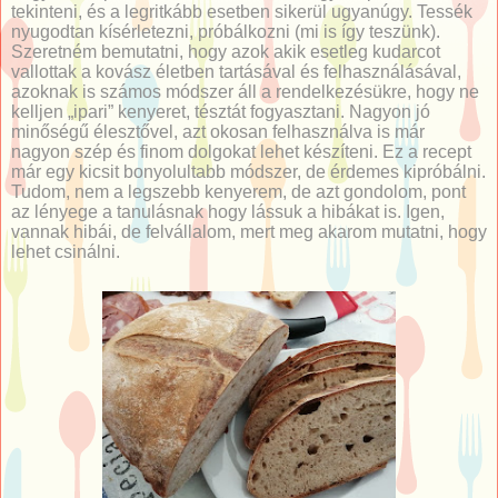
tekinteni, és a legritkább esetben sikerül ugyanúgy. Tessék
nyugodtan kísérletezni, próbálkozni (mi is így teszünk).
Szeretném bemutatni, hogy azok akik esetleg kudarcot
vallottak a kovász életben tartásával és felhasználásával,
azoknak is számos módszer áll a rendelkezésükre, hogy ne
kelljen „ipari” kenyeret, tésztát fogyasztani. Nagyon jó
minőségű élesztővel, azt okosan felhasználva is már
nagyon szép és finom dolgokat lehet készíteni. Ez a recept
már egy kicsit bonyolultabb módszer, de érdemes kipróbálni.
Tudom, nem a legszebb kenyerem, de azt gondolom, pont
az lényege a tanulásnak hogy lássuk a hibákat is. Igen,
vannak hibái, de felvállalom, mert meg akarom mutatni, hogy
lehet csinálni.