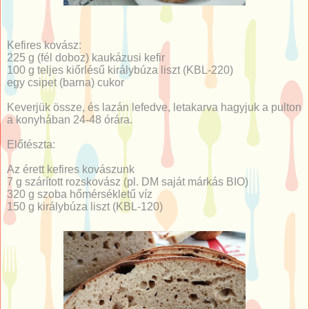
Kefires kovász:
225 g (fél doboz) kaukázusi kefir
100 g teljes kiőrlésű királybúza liszt (KBL-220)
egy csipet (barna) cukor
Keverjük össze, és lazán lefedve, letakarva hagyjuk a pulton
a konyhában 24-48 órára.
Előtészta:
Az érett kefires kovászunk
7 g szárított rozskovász (pl. DM saját márkás BIO)
320 g szoba hőmérsékletű víz
150 g királybúza liszt (KBL-120)