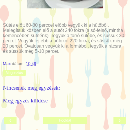
Sütés előtt 60-80 perccel előbb vegyük ki a hűtőből.
Melegítsük közben elő a sütőt 240 fokra (alsó-felső, mintha
kemencében sütnénk). Tegyük a forró sütőbe, és süssük 20
percet. Vegyük lejjebb a hőfokot 220 fokra, és süssük még
20 percet. Óvatosan vegyük ki a formából, tegyük a rácsra,
és süssük még 5-10 percet.
Max
dátum:
10:49
Megosztás
Nincsenek megjegyzések:
Megjegyzés küldése
‹
›
Főoldal