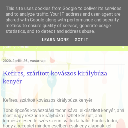
This site uses cookies from Google to deliver its services
and to analyze traffic. Your IP address and user-agent are
shared with Google along with performance and security
metrics to ensure quality of service, generate usage
Tanulj meg sütni!
statistics, and to detect and address abuse.
LEARN MORE
GOT IT
▼
2020. április 26., vasárnap
Kefires, szárított kovászos királybúza
kenyér
Kefires, szárított kovászos királybúza kenyér
Többlépcsős kovászolási technikával elkészített kenyér, ami
most nagy részben királybúza liszttel készült, ami
természetesen tetszés szerint változtatható. Fontos tudni,
hogy a receptet minden esetben csak egy alapnak kell