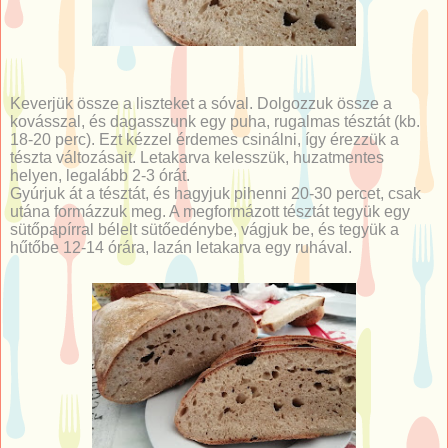
Keverjük össze a liszteket a sóval. Dolgozzuk össze a
kovásszal, és dagasszunk egy puha, rugalmas tésztát (kb.
18-20 perc). Ezt kézzel érdemes csinálni, így érezzük a
tészta változásait. Letakarva kelesszük, huzatmentes
helyen, legalább 2-3 órát.
Gyúrjuk át a tésztát, és hagyjuk pihenni 20-30 percet, csak
utána formázzuk meg. A megformázott tésztát tegyük egy
sütőpapírral bélelt sütőedénybe, vágjuk be, és tegyük a
hűtőbe 12-14 órára, lazán letakarva egy ruhával.