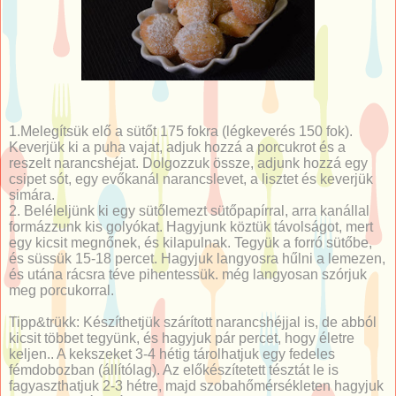
1.Melegítsük elő a sütőt 175 fokra (légkeverés 150 fok).
Keverjük ki a puha vajat, adjuk hozzá a porcukrot és a
reszelt narancshéjat. Dolgozzuk össze, adjunk hozzá egy
csipet sót, egy evőkanál narancslevet, a lisztet és keverjük
simára.
2. Beléleljünk ki egy sütőlemezt sütőpapírral, arra kanállal
formázzunk kis golyókat. Hagyjunk köztük távolságot, mert
egy kicsit megnőnek, és kilapulnak. Tegyük a forró sütőbe,
és süssük 15-18 percet. Hagyjuk langyosra hűlni a lemezen,
és utána rácsra téve pihentessük. még langyosan szórjuk
meg porcukorral.
Tipp&trükk: Készíthetjük szárított narancshéjjal is, de abból
kicsit többet tegyünk, és hagyjuk pár percet, hogy életre
keljen.. A kekszeket 3-4 hétig tárolhatjuk egy fedeles
fémdobozban (állítólag). Az előkészítetett tésztát le is
fagyaszthatjuk 2-3 hétre, majd szobahőmérsékleten hagyjuk