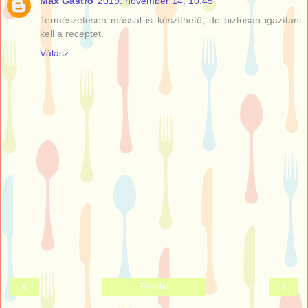
Max Gastro
2019. november 14. 10:45
Természetesen mással is készíthető, de biztosan igazítani
kell a receptet.
Válasz
‹
›
Főoldal