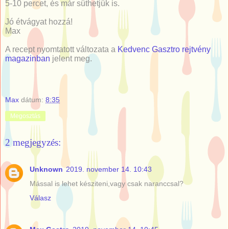
5-10 percet, és már süthetjük is.
Jó étvágyat hozzá!
Max
A recept nyomtatott változata a
Kedvenc Gasztro rejtvény
magazinban
jelent meg.
Max
dátum:
8:35
Megosztás
2 megjegyzés:
Unknown
2019. november 14. 10:43
Mással is lehet késziteni,vagy csak naranccsal?
Válasz