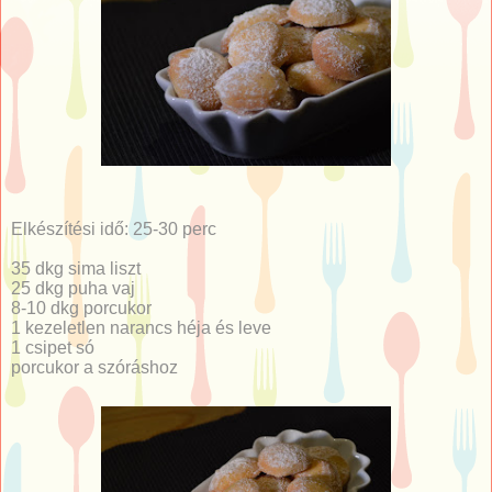
Elkészítési idő: 25-30 perc
35 dkg sima liszt
25 dkg puha vaj
8-10 dkg porcukor
1 kezeletlen narancs héja és leve
1 csipet só
porcukor a szóráshoz