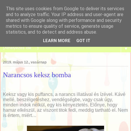
This site uses cookies from Google to deliver its services
and to analyze traffic. Your IP address and user-agent are
shared with Google along with performance and security
metrics to ensure quality of service, generate usage
Tanulj meg sütni!
statistics, and to detect and address abuse.
LEARN MORE
GOT IT
▼
2019. május 12., vasárnap
Narancsos keksz bomba
Keksz vagy kis puffancs, a narancs illatával és ízével. Kávé
mellé, beszélgetéshez, vendégségbe, vagy csak úgy,
minden indok nélkül, egy kis kényeztetés. Előnye, hogy
hamar elkészül, az viszont titok fedi, meddig tartható el. Nem
is értem, miért…