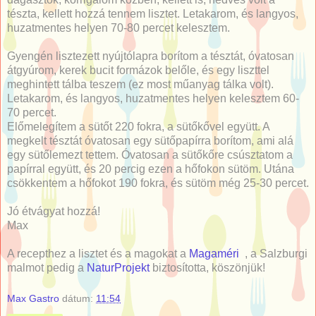
tészta, kellett hozzá tennem lisztet. Letakarom, és langyos,
huzatmentes helyen 70-80 percet kelesztem.
Gyengén lisztezett nyújtólapra borítom a tésztát, óvatosan
átgyúrom, kerek bucit formázok belőle, és egy liszttel
meghintett tálba teszem (ez most műanyag tálka volt).
Letakarom, és langyos, huzatmentes helyen kelesztem 60-
70 percet.
Előmelegítem a sütőt 220 fokra, a sütőkővel együtt. A
megkelt tésztát óvatosan egy sütőpapírra borítom, ami alá
egy sütőlemezt tettem. Óvatosan a sütőkőre csúsztatom a
papírral együtt, és 20 percig ezen a hőfokon sütöm. Utána
csökkentem a hőfokot 190 fokra, és sütöm még 25-30 percet.
Jó étvágyat hozzá!
Max
A recepthez a lisztet és a magokat a
Magaméri
, a Salzburgi
malmot pedig a
NaturProjekt
biztosította, köszönjük!
Max Gastro
dátum:
11:54