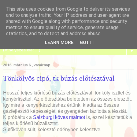
This site uses cookies from Google to deliver its services
and to analyze traffic. Your IP address and user-agent are
shared with Google along with performance and security
metrics to ensure quality of service, generate usage
Tanulj meg sütni!
statistics, and to detect and address abuse.
LEARN MORE
GOT IT
▼
2016. március 6., vasárnap
Tönkölyös cipó, tk búzás előtésztával
Hosszú teljes kiőrlésű búzás előtésztával, tönkölyliszttel és
kenyérliszttel. Az előtésztába beletettem az összes élesztőt,
így mire a kenyérkészítéshez értünk, kiadta az összes
gázfejlesztő képességét, és gyengéden lazította a tésztát.
Kipróbáltuk a
Salzburgi köves malmot
is, ezzel készítettük a
teljes kiőrlésű búzalisztet.
Sütőkövön sült, kelesztő edényben kelesztve.