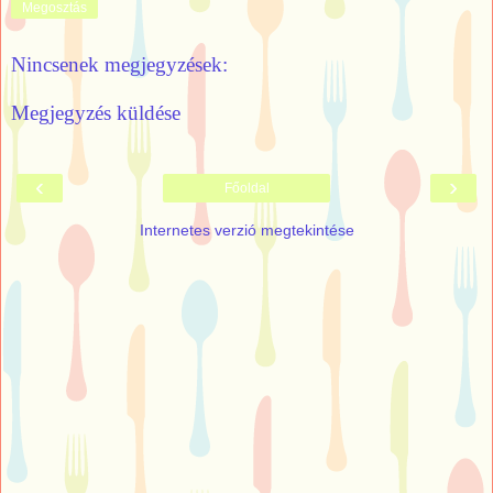
Megosztás
Nincsenek megjegyzések:
Megjegyzés küldése
‹
›
Főoldal
Internetes verzió megtekintése