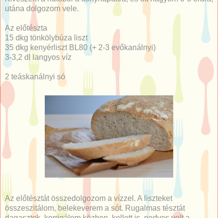
utána dolgozom vele.
Az előtészta
15 dkg tönkölybúza liszt
35 dkg kenyérliszt BL80 (+ 2-3 evőkanálnyi)
3-3,2 dl langyos víz
2 teáskanálnyi só
Az előtésztát összedolgozom a vízzel. A liszteket
összeszitálom, belekeverem a sót. Rugalmas tésztát
dagasztok, korrigálom közben, kellett is, nedves volt a