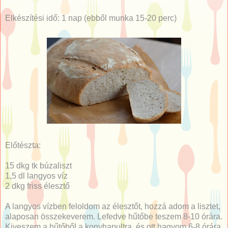
Elkészítési idő: 1 nap (ebből munka 15-20 perc)
Előtészta:
15 dkg tk búzaliszt
1,5 dl langyos víz
2 dkg friss élesztő
A langyos vízben feloldom az élesztőt, hozzá adom a lisztet,
alaposan összekeverem. Lefedve hűtőbe teszem 8-10 órára.
Kiveszem a hűtőből a konyhapultra, és ott hagyom 6-8 órára,