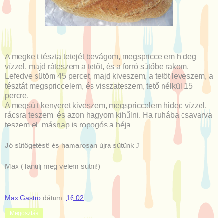
A megkelt tészta tetejét bevágom, megspriccelem hideg
vízzel, majd ráteszem a tetőt, és a forró sütőbe rakom.
Lefedve sütöm 45 percet, majd kiveszem, a tetőt leveszem, a
tésztát megspriccelem, és visszateszem, tető nélkül 15
percre.
A megsült kenyeret kiveszem, megspriccelem hideg vízzel,
rácsra teszem, és azon hagyom kihűlni. Ha ruhába csavarva
teszem el, másnap is ropogós a héja.
Jó sütögetést! és hamarosan újra sütünk
J
Max (Tanulj meg velem sütni!)
Max Gastro
dátum:
16:02
Megosztás