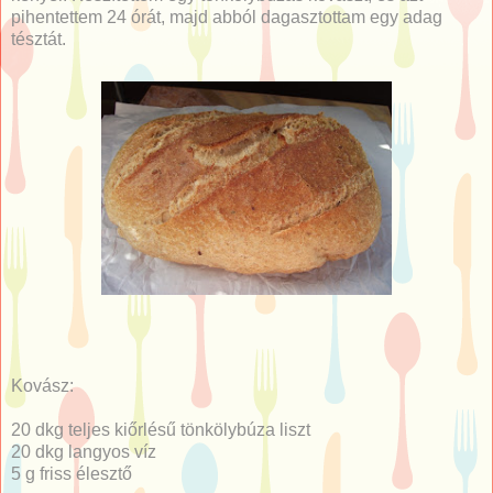
pihentettem 24 órát, majd abból dagasztottam egy adag
tésztát.
Kovász:
20 dkg teljes kiőrlésű tönkölybúza liszt
20 dkg langyos víz
5 g
friss élesztő