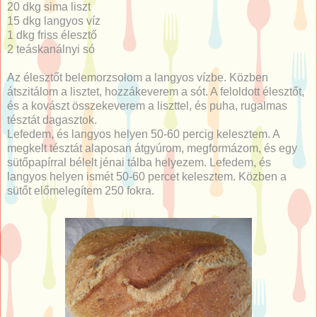
20 dkg sima liszt
15 dkg langyos víz
1 dkg friss élesztő
2 teáskanálnyi só
Az élesztőt belemorzsolom a langyos vízbe. Közben
átszitálom a lisztet, hozzákeverem a sót. A feloldott élesztőt,
és a kovászt összekeverem a liszttel, és puha, rugalmas
tésztát dagasztok.
Lefedem, és langyos helyen 50-60 percig kelesztem. A
megkelt tésztát alaposan átgyúrom, megformázom, és egy
sütőpapírral bélelt jénai tálba helyezem. Lefedem, és
langyos helyen ismét 50-60 percet kelesztem. Közben a
sütőt előmelegítem 250 fokra.