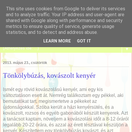
This site uses cookies from Google to deliver its services
and to analyze traffic. Your IP address and user-agent are
shared with Google along with performance and security
metrics to ensure quality of service, generate usage
Tanulj meg sütni!
statistics, and to detect and address abuse.
LEARN MORE
GOT IT
▼
2013. május 23., csütörtök
Tönkölybúzás, kovászolt kenyér
Ismét egy rövid kovászolású kenyér, ami egy kis
változtatáson esett át. Nemrég találkoztam egy pékkel, aki
bemutatókat tart, megismertetve a pékeket az
újdonságokkal. Szóba került a házi kenyérsütés, és a
kovászolt, rozsos és egyéb gabonából készült kenyerek. Azt
a tanácsot kaptam, növeljem a kovászolási időt a 8-12 óráról
legalább 20-22 órára, és azzal az érett tésztával készüljön a
kenyér. Készítettem egy tönkölybúzás kovászt, és azt