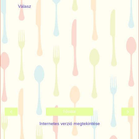
Válasz
‹
›
Főoldal
Internetes verzió megtekintése