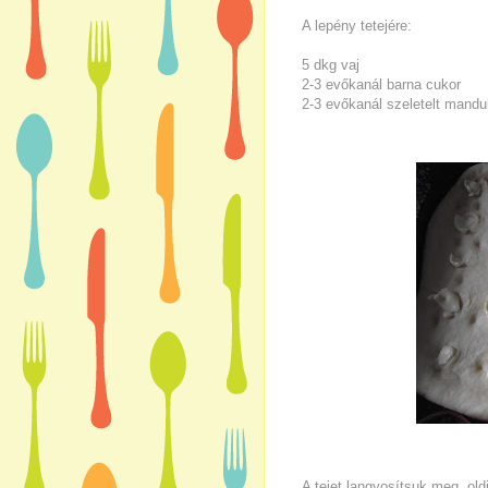
A lepény tetejére:
5 dkg vaj
2-3 evőkanál barna cukor
2-3 evőkanál szeletelt mandu
A tejet langyosítsuk meg, old