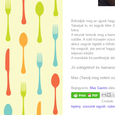
Böködjük meg az ujjunk hegyé
Takarjuk le, és tegyük félre 
fokra.
A tésztát hintsük meg a barna
sütőbe. A sütő közepén süssü
akkor vegyük lejjebb a hőfokot
Ha megsült, pár percet hagyj
teljesen kihűlni.
A mandulát kicserélhetjük di
Jó sütögetést! és hamaro
Max (Tanulj meg velem süt
Bejegyezte:
Max Gastro
dát
Címkék
lepény
,
süssünk együtt
,
süte