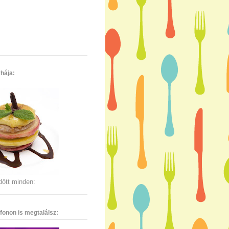
hája:
dött minden:
fonon is megtalálsz: