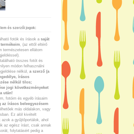
lem és szerzői jogok:
lálható fotók és írások a
saját
 termékeim
, (az ettől eltérő
n természetesen ellátom
jelöléssel).
található összes fotót és
milyen módon felhasználni
gjelölése nélkül,
a szerző (a
ngedélye, írásos
zése nélkül tilos;
se jogi következményeket
a után!
im, fotóim és egyéb írásaim
g az írásos beleegyezésem
ölhetőek más oldalakon, vagy
ban. Ez alól kivételt
azok a gyűjtőportálok, ahol
ik az egész írást, csak annak
sorát, folytatásért pedig a