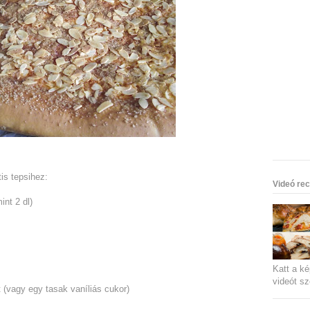
is tepsihez:
Videó rec
mint
2 dl
)
Katt a ké
videót sz
t (vagy egy tasak vaníliás cukor)