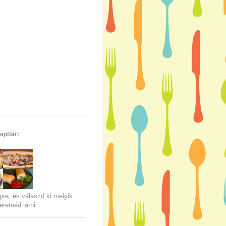
epttár:
pre, és válaszd ki melyik
eretnéd látni