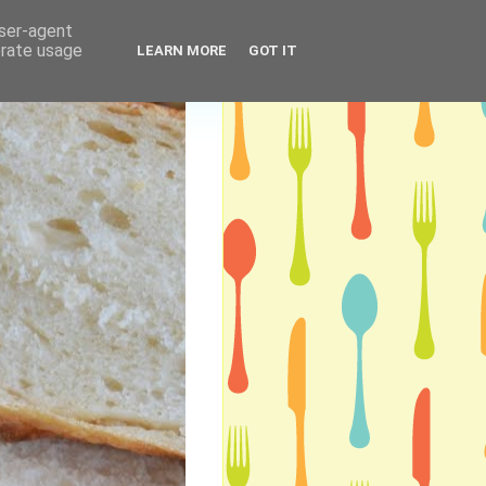
user-agent
erate usage
LEARN MORE
GOT IT