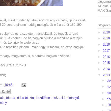
blogomra 
Az oldal 
MAX Gast
vel, majd minden lyukba tegyünk egy csipetnyi puha vajat.
15-20 percre pihenni, addig melegítsük elő a sütőt 180-190
Blogarch
►
2020
 cukorral, és a szeletelt mandulával, és tegyük a forró
k 30-35 percet, de ha nagyon pirulna a mandula a tetején,
►
2019
, és takarjuk le alufóliával.
►
2018
uk a tepsiben pihenni, majd tegyük rácsra, és azon hagyjuk
►
2017
óra vagy mogyoróra is, a határok nagyon szélesek.
►
2016
►
2015
san újra sütünk
J
►
2014
ni!)
▼
2013
►
de
um:
10:43
►
no
►
ok
:
alaptészta
,
édes tészta
,
kezdőknek
,
kézzel is
,
könnyű
,
►
sz
mény
►
júl