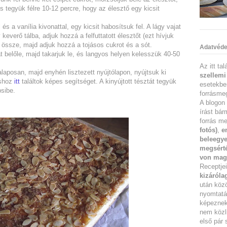
és tegyük félre 10-12 percre, hogy az élesztő egy kicsit
 és a vanília kivonattal, egy kicsit habosítsuk fel. A lágy vajat
 keverő tálba, adjuk hozzá a felfuttatott élesztőt (ezt hívjuk
össze, majd adjuk hozzá a tojásos cukrot és a sót.
Adatvéde
 belőle, majd takarjuk le, és langyos helyen kelesszük 40-50
Az itt ta
alaposan, majd enyhén lisztezett nyújtólapon, nyújtsuk ki
szellemi
áshoz
itt
találtok képes segítséget. A kinyújtott tésztát tegyük
esetekbe
psibe.
forrásmeg
A blogon 
írást bár
forrás me
fotós)
,
e
beleegye
megsérté
von mag
Receptje
kizáróla
után köz
nyomtatás
képeznek 
nem közl
első pár 