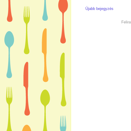
Újabb bejegyzés
Felir