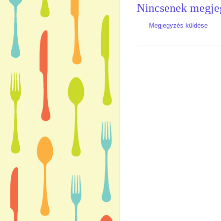
Nincsenek megje
Megjegyzés küldése