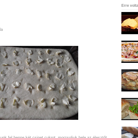
Erre volt
la
junk fel benne két csipet cukrot, morzsoljuk bele az élesztőt,