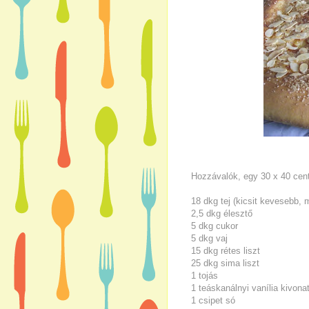
Hozzávalók, egy 30 x 40 cent
18 dkg tej (kicsit kevesebb, 
2,5 dkg élesztő
5 dkg cukor
5 dkg vaj
15 dkg rétes liszt
25 dkg sima liszt
1 tojás
1 teáskanálnyi vanília kivona
1 csipet só