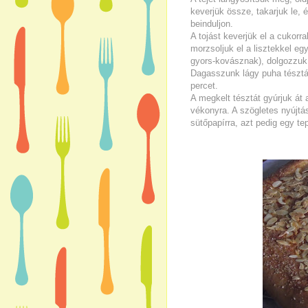
keverjük össze, takarjuk le, 
beinduljon.
A tojást keverjük el a cukorral
morzsoljuk el a lisztekkel egy
gyors-kovásznak), dolgozzuk 
Dagasszunk lágy puha tésztát
percet.
A megkelt tésztát gyúrjuk át 
vékonyra. A szögletes nyújt
sütőpapírra, azt pedig egy te