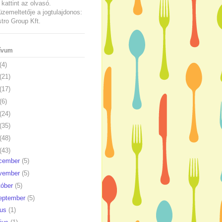
kattint az olvasó.
üzemeltetője a jogtulajdonos:
ro Group Kft.
ívum
(4)
(21)
(17)
(6)
(24)
(35)
(48)
(43)
cember
(5)
vember
(5)
tóber
(5)
eptember
(5)
ius
(1)