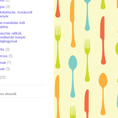
nius
(1)
jus
(3)
kölybúzás, kovászolt
enyér
as-mandulás kelt
epény
asztás nélküli,
editerrán kenyér
lajbogyóval
ilis
(3)
rcius
(5)
bruár
(7)
nuár
(3)
(22)
es olvasók