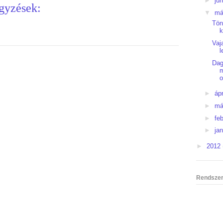
►
jú
gyzések:
▼
má
Tön
k
Vaj
l
Dag
m
o
►
ápr
►
má
►
fe
►
ja
►
2012
Rendszer