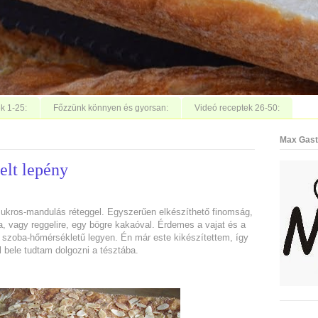
k 1-25:
Főzzünk könnyen és gyorsan:
Videó receptek 26-50:
Max Gast
elt lepény
 cukros-mandulás réteggel. Egyszerűen elkészíthető finomság,
a, vagy reggelire, egy bögre kakaóval. Érdemes a vajat és a
gy szoba-hőmérsékletű legyen. Én már este kikészítettem, így
ól bele tudtam dolgozni a tésztába.