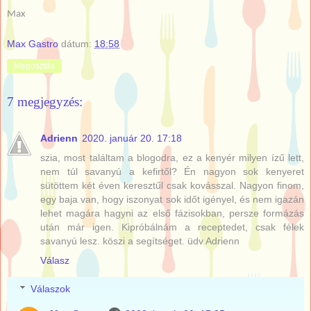
Max
Max Gastro
dátum:
18:58
Megosztás
7 megjegyzés:
Adrienn
2020. január 20. 17:18
szia, most találtam a blogodra, ez a kenyér milyen ízű lett,
nem túl savanyú a kefirtől? Én nagyon sok kenyeret
sütöttem két éven keresztűl csak kovásszal. Nagyon finom,
egy baja van, hogy iszonyat sok időt igényel, és nem igazán
lehet magára hagyni az első fázisokban, persze formázás
után már igen. Kipróbálnám a receptedet, csak félek
savanyú lesz. köszi a segítséget. üdv Adrienn
Válasz
Válaszok