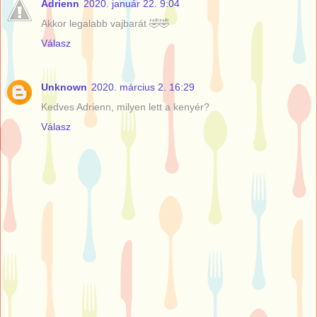
Adrienn
2020. január 22. 9:04
Akkor legalabb vajbarát 🤣🤣
Válasz
Unknown
2020. március 2. 16:29
Kedves Adrienn, milyen lett a kenyér?
Válasz