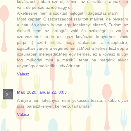
kovászost jobban szeretjük mint az élesztőset, annak íze
van, de persze az idő nagy úr.
A kefiresnél nem is szoktad hajtogatni dagasztás után?
Most kaptam Olaszországból szárított madret, de olvasom
a hátulján,abban is van egy leheletnyi élesztő, Tudom az
élesztő nem az ördögtől való és szüksége is van a
szervezetnek rá,de az igazi kovászos kenyérnek nincs
párja! :) ezért örülök, hogy ráakadtam a receptedre,
izgatottan várom a végeredményt.Most a kefires liszt épp a
szaunában melegedik.Még egy kérdés, ez a kovász is úgy
fog működni mint a másik? tehát ha megérik akkor
ugyanúgy emelkedik : üdv Adrienn
Válasz
Max
2020. január 22. 8:03
Annyira nem látványos, nem lyukacsos tészta, inkább olyan
igazi parasztkenyér, kenhető, tartalmas.
Válasz