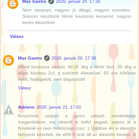
Max Gastro
2020. január 20. 17:35
Nem savanyú, nagyon jó állagú, nagyon szeretem.
Sokszor készítünk hibrid kovászos kenyeret, nagyon
kevés élesztővel.
Válasz
Max Gastro
2020. január 20. 17:36
Hibrid kovászos kenyér, kb.15 dkg a fehér liszt, 35 dkg a
teljes kiorlesu 2x1 g szárított élesztővel, 60 óra hűtőben
érlelt, hajtogatott, nem dagasztottl
Válasz
Adrienn
2020. január 21. 17:01
Köszönöm szépen a gyors választ, mindenképp
megpróbálom, ma sikerült is kefirt vegyek, sajnos itt a
finneknél ez nem hétköznapi cucc :) Újabban én is élesztős
kenyeret készítek, de előtt 8 órát áll az élesztős kovász. A