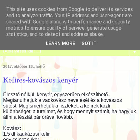
This site uses cookies from Google to deliver its services
and to analyze traffic. Your IP address and user-agent are
shared with Google along with performance and security
metrics to ensure quality of service, generate usage
Tanulj meg sütni!
statistics, and to detect and address abuse.
LEARN MORE
GOT IT
▼
2017. október 16., hétfő
Kefires-kovászos kenyér
Élesztő nélküli kenyér, egyszerűen elkészíthető.
Megtanulhatjuk a vadkovász nevelését és a kovászos
sütést. Megismerhetjük a liszteket, a kefirek közti
különbséget, a türelmet, és hogy mennyit számít, ha hagyjuk
állni a tésztát pár órával tovább.
Kovász:
1,5 dl kaukázusi kefir,
egy csipet cukor,