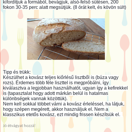
kifordítjuk a formából, bevágjuk, alsó-felső sütésen, 200
fokon 30-35 perc alatt megsütjük. (8 órát kelt, és kövön sült)
Tipp és trükk:
Készülhet a kovász teljes kiőrlésű lisztből is (búza vagy
rozs). Érdemes több féle liszttel is megpróbálni, így
kiválasztva a legjobban használhatót, ugyan így a kefirekkel
is (tapasztalat hogy adott márkán belül is hatalmas
különbségek vannak közöttük).
Nem kell sokkal többet várni a kovász érleléssel, ha látjuk,
hogy szépen megérett, akkor használjuk el. Nem a
klasszikus etetős kovász, ezt mindig frissen készítsük el.
Jó étvágyat hozzá!