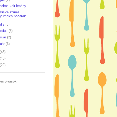
jus
(2)
ackos kelt lepény
kis-tejszínes
gyümölcs poharak
ilis
(3)
rcius
(3)
bruár
(2)
nuár
(6)
(48)
(43)
(22)
es olvasók