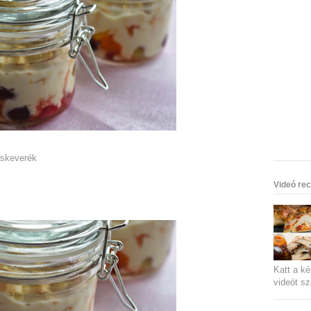
cskeverék
Videó rec
Katt a ké
videót sz