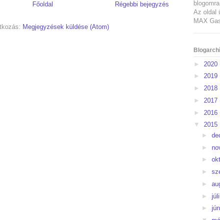
blogomra 
Főoldal
Régebbi bejegyzés
Az oldal 
MAX Gast
atkozás:
Megjegyzések küldése (Atom)
Blogarch
►
2020
►
2019
►
2018
►
2017
►
2016
▼
2015
►
de
►
no
►
ok
►
sz
►
au
►
júl
►
jú