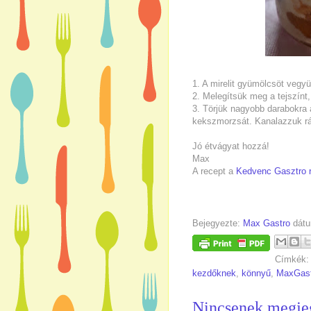
1. A mirelit gyümölcsöt vegyü
2. Melegítsük meg a tejszínt,
3. Törjük nagyobb darabokra 
kekszmorzsát. Kanalazzuk rá 
Jó étvágyat hozzá!
Max
A recept a
Kedvenc Gasztro 
Bejegyezte:
Max Gastro
dát
Címkék
kezdőknek
,
könnyű
,
MaxGast
Nincsenek megje