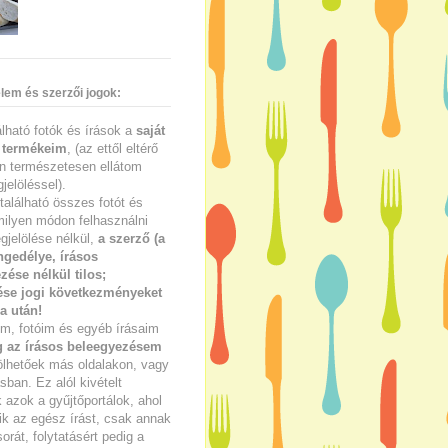
lem és szerzői jogok:
lálható fotók és írások a
saját
 termékeim
, (az ettől eltérő
n természetesen ellátom
jelöléssel).
található összes fotót és
milyen módon felhasználni
gjelölése nélkül,
a szerző (a
ngedélye, írásos
zése nélkül tilos;
se jogi következményeket
a után!
im, fotóim és egyéb írásaim
g az írásos beleegyezésem
ölhetőek más oldalakon, vagy
ban. Ez alól kivételt
azok a gyűjtőportálok, ahol
ik az egész írást, csak annak
sorát, folytatásért pedig a