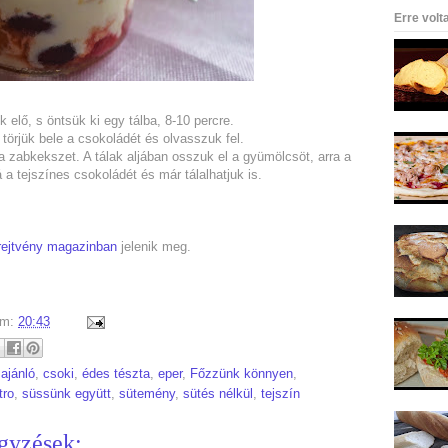
Erre volt
k elő, s öntsük ki egy tálba, 8-10 percre.
 törjük bele a csokoládét és olvasszuk fel.
a zabkekszet. A tálak aljában osszuk el a gyümölcsöt, arra a
a tejszínes csokoládét és már tálalhatjuk is.
rejtvény magazinban
jelenik meg.
um:
20:43
:
ajánló
,
csoki
,
édes tészta
,
eper
,
Főzzünk könnyen
,
ro
,
süssünk együtt
,
sütemény
,
sütés nélkül
,
tejszín
gyzések: