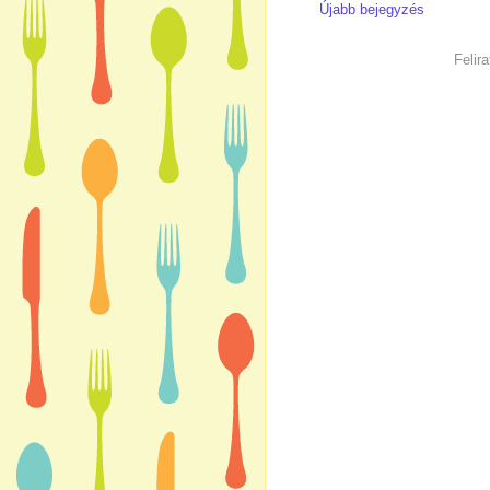
Újabb bejegyzés
Felir