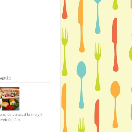
epttár:
pre, és válaszd ki melyik
eretnéd látni