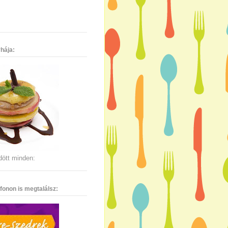
hája:
dött minden:
fonon is megtalálsz: