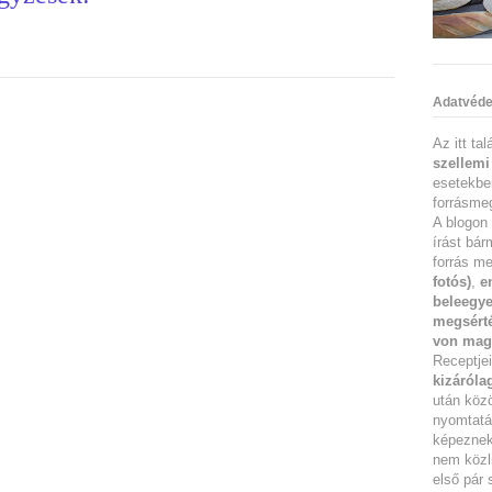
Adatvéde
Az itt ta
szellemi
esetekbe
forrásmeg
A blogon 
írást bár
forrás me
fotós)
,
e
beleegye
megsérté
von mag
Receptje
kizáróla
után köz
nyomtatás
képeznek 
nem közl
első pár 