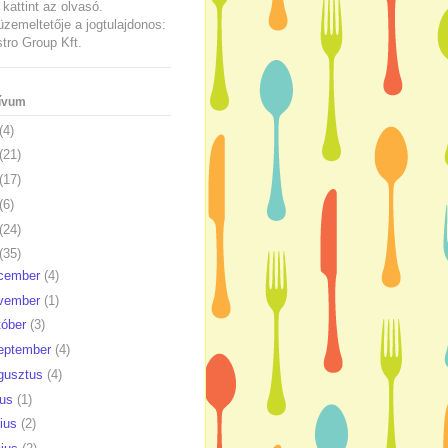
kattint az olvasó.
üzemeltetője a jogtulajdonos:
ro Group Kft.
ívum
(4)
(21)
(17)
(6)
(24)
(35)
cember
(4)
vember
(1)
tóber
(3)
eptember
(4)
gusztus
(4)
ius
(1)
nius
(2)