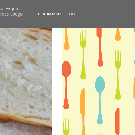
user-agent
erate usage
LEARN MORE
GOT IT