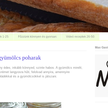
k 1-25:
Főzzünk könnyen és gyorsan:
Videó receptek 26-50:
Max Gast
 gyümölcs poharak
 édes, inkább könnyed, szinte habos. A gyümölcs mirelit,
krémet langyosra hűti, felolvad annyira, amennyire
ádékkal és a gyümölcsökkel is játszani.