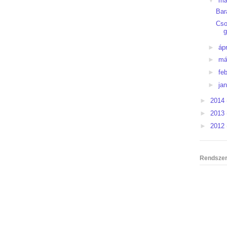
▼
má
Bar
Cso
►
ápr
►
má
►
fe
►
ja
►
2014
►
2013
►
2012
Rendszer