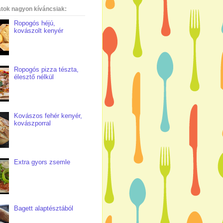
atok nagyon kíváncsiak:
Ropogós héjú,
kovászolt kenyér
Ropogós pizza tészta,
élesztő nélkül
Kovászos fehér kenyér,
kovászporral
Extra gyors zsemle
Bagett alaptésztából