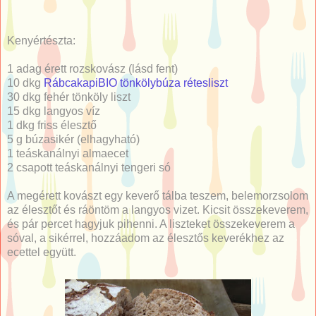
Kenyértészta:
1 adag érett rozskovász (lásd fent)
10 dkg
RábcakapiBIO tönkölybúza rétesliszt
30 dkg fehér tönköly liszt
15 dkg langyos víz
1 dkg friss élesztő
5 g
búzasikér (elhagyható)
1 teáskanálnyi almaecet
2 csapott teáskanálnyi tengeri só
A megérett kovászt egy keverő tálba teszem, belemorzsolom
az élesztőt és ráöntöm a langyos vizet. Kicsit összekeverem,
és pár percet hagyjuk pihenni. A liszteket összekeverem a
sóval, a sikérrel, hozzáadom az élesztős keverékhez az
ecettel együtt.