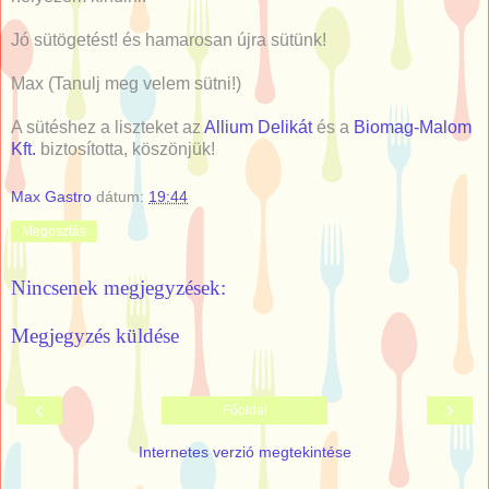
Jó sütögetést! és hamarosan újra sütünk!
Max (Tanulj meg velem sütni!)
A sütéshez a liszteket az
Allium Delikát
és a
Biomag-Malom
Kft.
biztosította, köszönjük!
Max Gastro
dátum:
19:44
Megosztás
Nincsenek megjegyzések:
Megjegyzés küldése
‹
›
Főoldal
Internetes verzió megtekintése