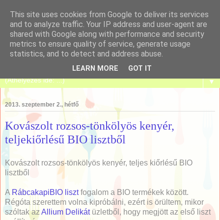
This site uses cookies from Google to deliver its services
and to analyze traffic. Your IP address and user-agent are
shared with Google along with performance and security
metrics to ensure quality of service, generate usage
Tanulj meg sütni!
statistics, and to detect and address abuse.
LEARN MORE
GOT IT
▼
2013. szeptember 2., hétfő
Kovászolt rozsos-tönkölyös kenyér,
teljekiőrlésű BIO lisztből
Kovászolt rozsos-tönkölyös kenyér, teljes kiőrlésű BIO
lisztből
A
RábcakapiBIO liszt
fogalom a BIO termékek között.
Régóta szerettem volna kipróbálni, ezért is örültem, mikor
szóltak az
Allium Delikát
üzletből, hogy megjött az első liszt