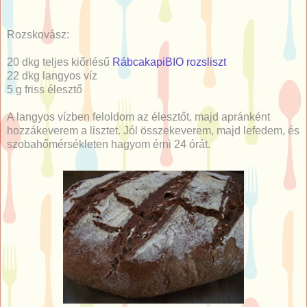
Rozskovász:
20 dkg teljes kiőrlésű
RábcakapiBIO rozsliszt
22 dkg langyos víz
5 g
friss élesztő
A langyos vízben feloldom az élesztőt, majd apránként
hozzákeverem a lisztet. Jól összekeverem, majd lefedem, és
szobahőmérsékleten hagyom érni 24 órát.