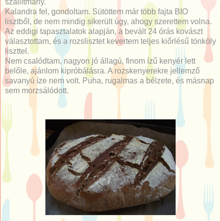
szállítmány.
Kalandra fel, gondoltam. Sütöttem már több fajta BIO
lisztből, de nem mindig sikerült úgy, ahogy szerettem volna.
Az eddigi tapasztalatok alapján, a bevált 24 órás kovászt
választottam, és a rozslisztet kevertem teljes kiőrlésű tönköly
liszttel.
Nem csalódtam, nagyon jó állagú, finom ízű kenyér lett
belőle, ajánlom kipróbálásra. A rozskenyerekre jellemző
savanyú íze nem volt. Puha, rugalmas a bélzete, és másnap
sem morzsálódott.