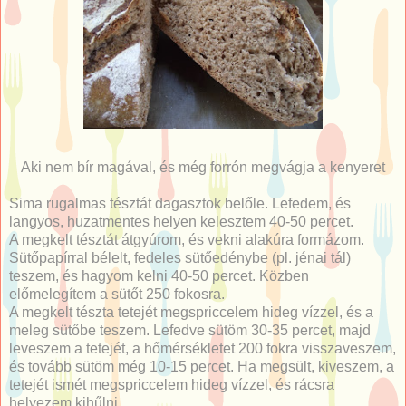
Aki nem bír magával, és még forrón megvágja a kenyeret
Sima rugalmas tésztát dagasztok belőle. Lefedem, és
langyos, huzatmentes helyen kelesztem 40-50 percet.
A megkelt tésztát átgyúrom, és vekni alakúra formázom.
Sütőpapírral bélelt, fedeles sütőedénybe (pl. jénai tál)
teszem, és hagyom kelni 40-50 percet. Közben
előmelegítem a sütőt 250 fokosra.
A megkelt tészta tetejét megspriccelem hideg vízzel, és a
meleg sütőbe teszem. Lefedve sütöm 30-35 percet, majd
leveszem a tetejét, a hőmérsékletet 200 fokra visszaveszem,
és tovább sütöm még 10-15 percet. Ha megsült, kiveszem, a
tetejét ismét megspriccelem hideg vízzel, és rácsra
helyezem kihűlni.