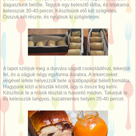
dagasztunk belőle. Tegyük egy kelesztő tálba, és letakarva
kelesszük 30-40 percet. Készítsünk elő két szögletes.
Osszuk két részre, és nyújtsuk ki szögletesre.
A lapot szórjuk meg a durvára vágott csokoládéval, tekerjük
fel, és a vágjuk négy egyforma darabra. A tekercseket
végével lefele helyezzük bele a sütőpapírral bélelt formába.
Hagyjunk közt a tészták között, úgy is össze fog kelni.
Készítsük le a másik tésztát is hasonló módon. Takarjuk le,
és kelesszük langyos, huzatmentes helyen 35-40 percet.