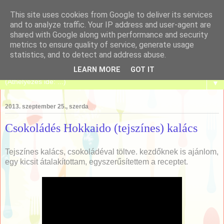
This site uses cookies from Google to deliver its services
and to analyze traffic. Your IP address and user-agent are
shared with Google along with performance and security
metrics to ensure quality of service, generate usage
Tanulj meg sütni!
statistics, and to detect and address abuse.
LEARN MORE
GOT IT
▼
2013. szeptember 25., szerda
Csokoládés Hokkaido (tejszínes) kalács
Tejszínes kalács, csokoládéval töltve. kezdőknek is ajánlom,
egy kicsit átalakítottam, egyszerűsítettem a receptet.