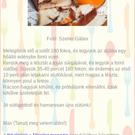
Fotó: Szeiler Gábor
Melegítsük elő a sütőt 180 fokra, és tegyünk az aljába egy
hőálló edénybe forró vizet.
Kenjük meg a tésztát a tojás sárgájával, és tegyük a forró
sütőbe. Süssük 35-40 percet 180 fokon, de érdemes az első
10 perc után letakarni alufóliával, mert magas a tészta,
könnyen pirul a teteje.
Rácson hagyjuk kihűlni, és próbáljunk ellenállni, csak
kihűlve szeleteljük fel.
Jó sütögetést! és hamarosan újra sütünk
J
Max (Tanulj meg velem sütni!)