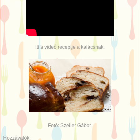
Itt a videó receptje a kalácsnak.
Fotó: Szeiler Gábor
Hozzávalók: