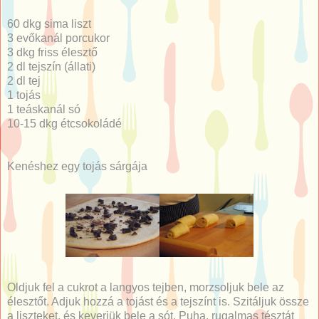
60 dkg sima liszt
3 evőkanál porcukor
3 dkg friss élesztő
2 dl tejszín (állati)
2 dl tej
1 tojás
1 teáskanál só
10-15 dkg étcsokoládé
Kenéshez egy tojás sárgája
Oldjuk fel a cukrot a langyos tejben, morzsoljuk bele az
élesztőt. Adjuk hozzá a tojást és a tejszínt is. Szitáljuk össze
a liszteket, és keverjük bele a sót. Puha, rugalmas tésztát