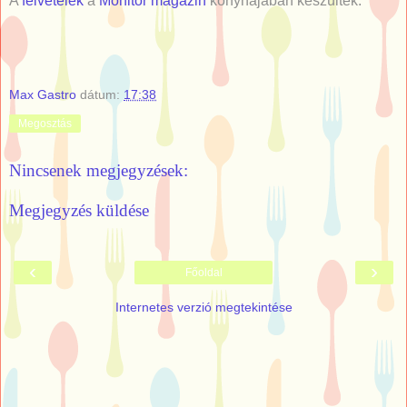
A
felvételek
a
Monitor magazin
konyhájában készültek.
Max Gastro
dátum:
17:38
Megosztás
Nincsenek megjegyzések:
Megjegyzés küldése
‹
›
Főoldal
Internetes verzió megtekintése