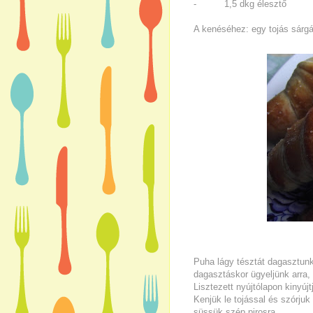
- 1,5 dkg élesztő
A kenéséhez: egy tojás sárgá
Puha lágy tésztát dagasztunk,
dagasztáskor ügyeljünk arra,
Lisztezett nyújtólapon kinyúj
Kenjük le tojással és szórjuk
süssük szép pirosra.