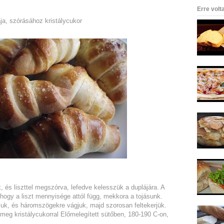
Erre volt
ja, szórásához kristálycukor
 és liszttel megszórva, lefedve kelesszük a duplájára. A
 hogy a liszt mennyisége attól függ, mekkora a tojásunk.
tjuk, és háromszögekre vágjuk, majd szorosan feltekerjük.
 meg kristálycukorral Előmelegített sütőben, 180-190 C-on,