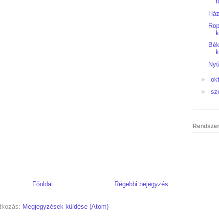
t
Ház
Rop
k
Bék
Nyú
►
ok
►
sz
Rendszer
Főoldal
Régebbi bejegyzés
atkozás:
Megjegyzések küldése (Atom)