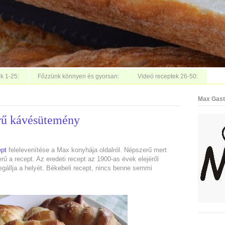
k 1-25:
Főzzünk könnyen és gyorsan:
Videó receptek 26-50:
Max Gast
rű kávésütemény
ept
felelevenítése a Max konyhája oldalról. Népszerű mert
ű a recept. Az eredeti recept az 1900-as évek elejéről
gállja a helyét. Békebeli recept, nincs benne semmi