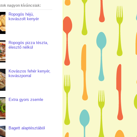
atok nagyon kíváncsiak:
Ropogós héjú,
kovászolt kenyér
Ropogós pizza tészta,
élesztő nélkül
Kovászos fehér kenyér,
kovászporral
Extra gyors zsemle
Bagett alaptésztából