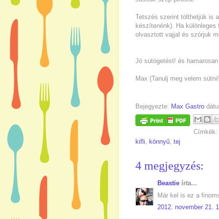
Tetszés szerint tölthetjük is 
készítenénk). Ha különleges 
olvasztott vajjal és szórjuk m
Jó sütögetést! és hamarosan 
Max (Tanulj meg velem sütni!
Bejegyezte:
Max Gastro
dát
Címkék
kifli
,
könnyű
,
tej
4 megjegyzés:
Beastie
írta...
Már kel is ez a finoms
2012. november 21. 1