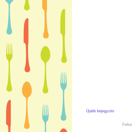
Újabb bejegyzés
Felir