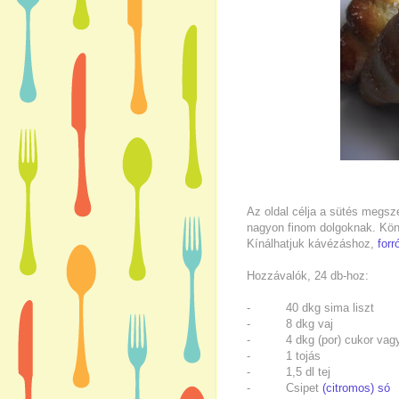
Az oldal célja a sütés megsz
nagyon finom dolgoknak. Könn
Kínálhatjuk kávézáshoz,
forr
Hozzávalók, 24 db-hoz:
- 40 dkg sima liszt
- 8 dkg vaj
- 4 dkg (por) cukor vag
- 1 tojás
- 1,5 dl tej
- Csipet
(citromos) só