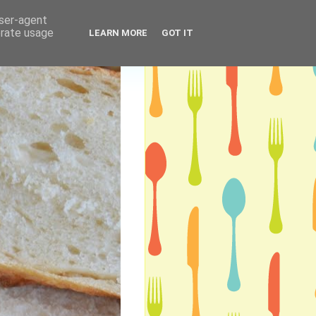
user-agent
erate usage
LEARN MORE
GOT IT