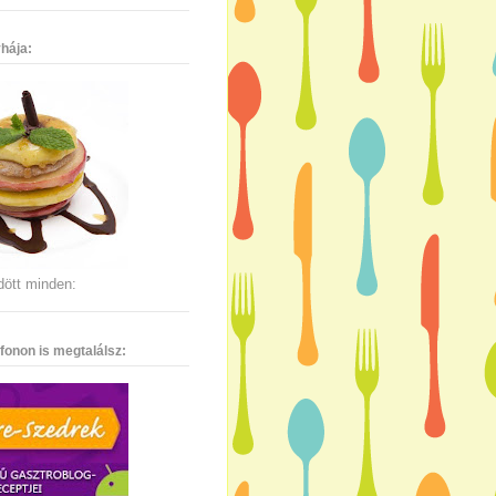
hája:
dött minden:
fonon is megtalálsz: