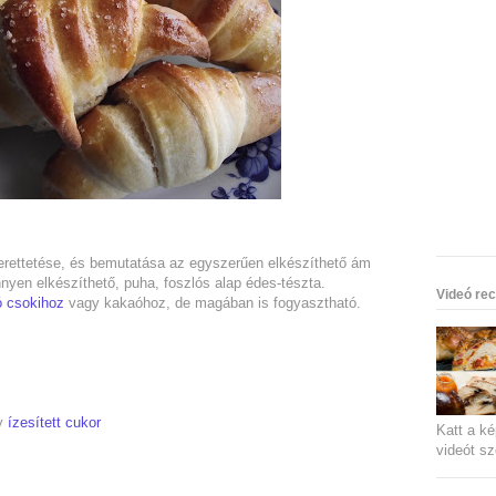
erettetése, és bemutatása az egyszerűen elkészíthető ám
yen elkészíthető, puha, foszlós alap édes-tészta.
Videó rec
ó csokihoz
vagy kakaóhoz, de magában is fogyasztható.
y
ízesített cukor
Katt a ké
videót sz