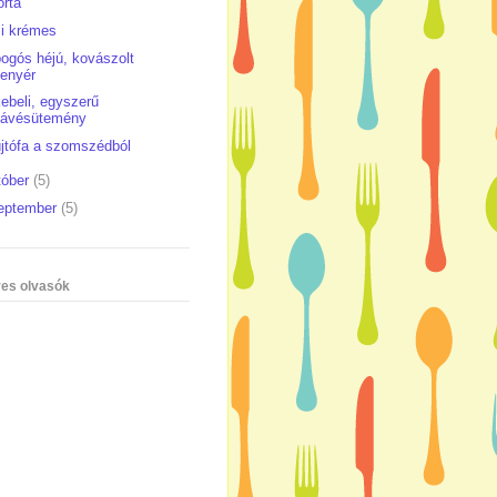
orta
i krémes
ogós héjú, kovászolt
enyér
ebeli, egyszerű
kávésütemény
jtófa a szomszédból
tóber
(5)
eptember
(5)
es olvasók