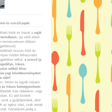
lem és szerzői jogok:
lálható fotók és írások a
saját
 termékeim
, (az ettől eltérő
n természetesen ellátom
jelöléssel).
található összes fotót és
milyen módon felhasználni
gjelölése nélkül,
a szerző (a
ngedélye, írásos
zése nélkül tilos;
se jogi következményeket
a után!
im, fotóim és egyéb írásaim
g az írásos beleegyezésem
ölhetőek más oldalakon, vagy
ban. Ez alól kivételt
azok a gyűjtőportálok, ahol
ik az egész írást, csak annak
sorát, folytatásért pedig a