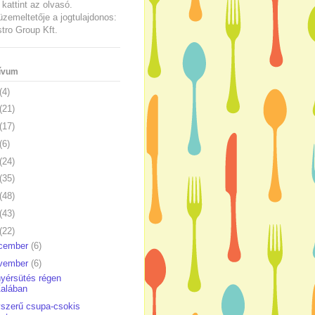
kattint az olvasó.
üzemeltetője a jogtulajdonos:
ro Group Kft.
ívum
(4)
(21)
(17)
(6)
(24)
(35)
(48)
(43)
(22)
cember
(6)
vember
(6)
yérsütés régen
Zalában
szerű csupa-csokis