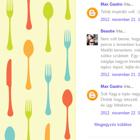
Max Gastro
írta...
Tehát inspiráló volt :
2012. november 21. 1
Beastie
írta...
Nem volt benne, hogy
percre s lementem kut
Mielőtt lementem, még
sütike született. Egy 
sárgája nagyon kevés 
egész tepsit, tejbe é
2012. november 21. 2
Max Gastro
írta...
Sok függ a tojás nagys
Örülök hogy tetszett.
és úgy feltekerve.
2012. november 22. 5
Megjegyzés küldése