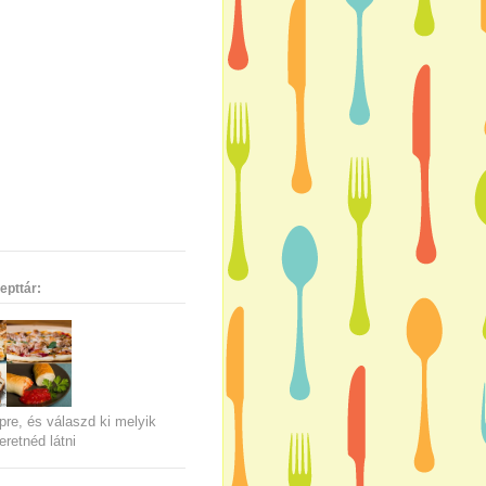
epttár:
pre, és válaszd ki melyik
eretnéd látni