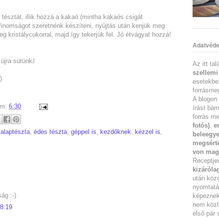
a tésztát, illik hozzá a kakaó (mintha kakaós csigát
finomságot szeretnénk készíteni, nyújtás után kenjük meg
eg kristálycukorral, majd így tekerjük fel. Jó étvágyat hozzá!
Adatvéde
újra sütünk
J
Az itt ta
szellemi
)
esetekbe
forrásmeg
A blogon 
um:
6:30
írást bár
forrás me
fotós)
,
e
:
alaptészta
,
édes tészta
,
géppel is
,
kezdőknek
,
kézzel is
,
beleegye
megsérté
von mag
Receptje
kizáróla
után köz
nyomtatás
ág :-)
képeznek 
nem közl
8:19
első pár 