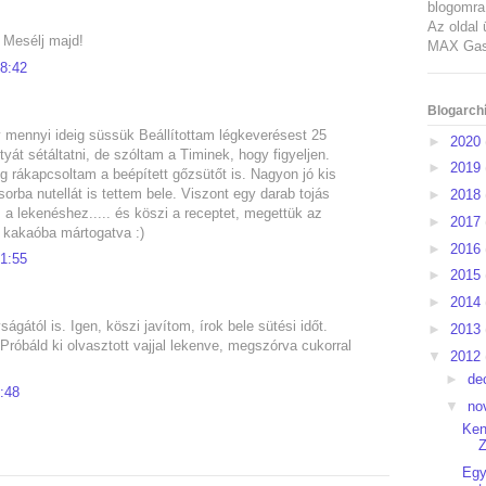
blogomra 
Az oldal 
-) Mesélj majd!
MAX Gast
8:42
Blogarch
 mennyi ideig süssük Beállítottam légkeverésest 25
►
2020
yát sétáltatni, de szóltam a Timinek, hogy figyeljen.
►
2019
 rákapcsoltam a beépített gőzsütőt is. Nagyon jó kis
sorba nutellát is tettem bele. Viszont egy darab tojás
►
2018
a lekenéshez..... és köszi a receptet, megettük az
►
2017
s kakaóba mártogatva :)
►
2016
1:55
►
2015
►
2014
ágától is. Igen, köszi javítom, írok bele sütési időt.
►
2013
 Próbáld ki olvasztott vajjal lekenve, megszórva cukorral
▼
2012
►
de
:48
▼
no
Ken
Egy