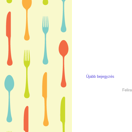
Újabb bejegyzés
Felir