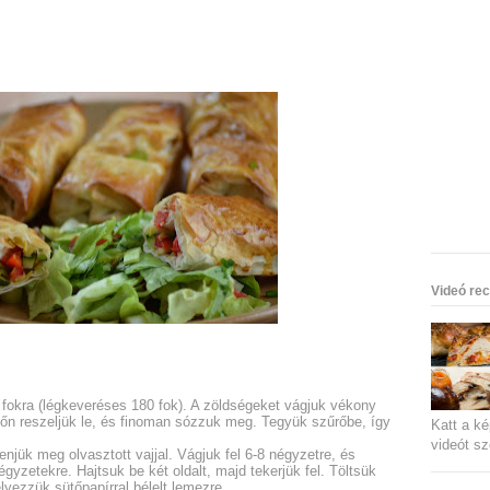
Videó rec
0 fokra (légkeveréses 180 fok). A zöldségeket vágjuk vékony
őn reszeljük le, és finoman sózzuk meg. Tegyük szűrőbe, így
Katt a ké
videót sz
kenjük meg olvasztott vajjal. Vágjuk fel 6-8 négyzetre, és
yzetekre. Hajtsuk be két oldalt, majd tekerjük fel. Töltsük
lyezzük sütőpapírral bélelt lemezre.