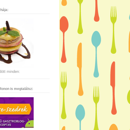
hája:
dött minden:
fonon is megtalálsz: