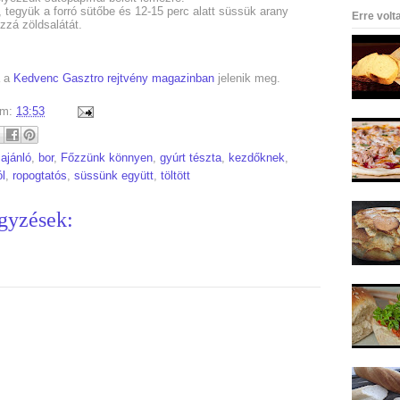
l, tegyük a forró sütőbe és 12-15 perc alatt süssük arany
Erre volt
zzá zöldsalátát.
a a
Kedvenc Gasztro rejtvény magazinban
jelenik meg.
um:
13:53
:
ajánló
,
bor
,
Főzzünk könnyen
,
gyúrt tészta
,
kezdőknek
,
l
,
ropogtatós
,
süssünk együtt
,
töltött
gyzések: