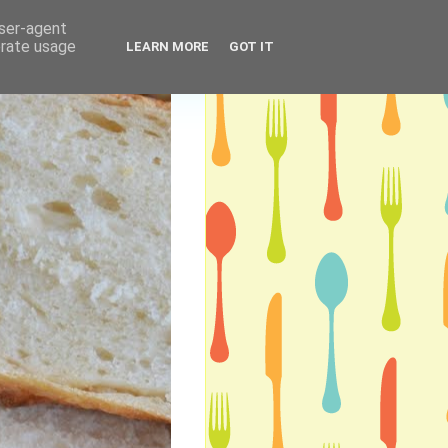
user-agent
erate usage
LEARN MORE
GOT IT