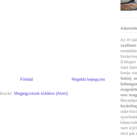
Adatvéde
Az itt ta
szellemi
esetekbe
forrásmeg
A blogon 
írást bár
forrás me
fotós)
,
e
Főoldal
Régebbi bejegyzés
beleegye
megsérté
atkozás:
Megjegyzések küldése (Atom)
von mag
Receptje
kizáróla
után köz
nyomtatás
képeznek 
nem közl
első pár 