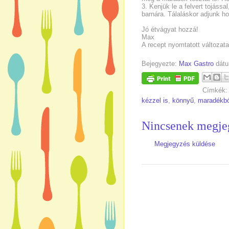
3. Kenjük le a felvert tojássa
barnára. Tálaláskor adjunk ho
Jó étvágyat hozzá!
Max
A recept nyomtatott változat
Bejegyezte:
Max Gastro
dát
Címkék
kézzel is
,
könnyű
,
maradékbó
Nincsenek megje
Megjegyzés küldése