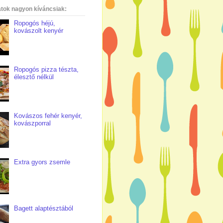
atok nagyon kíváncsiak:
Ropogós héjú,
kovászolt kenyér
Ropogós pizza tészta,
élesztő nélkül
Kovászos fehér kenyér,
kovászporral
Extra gyors zsemle
Bagett alaptésztából