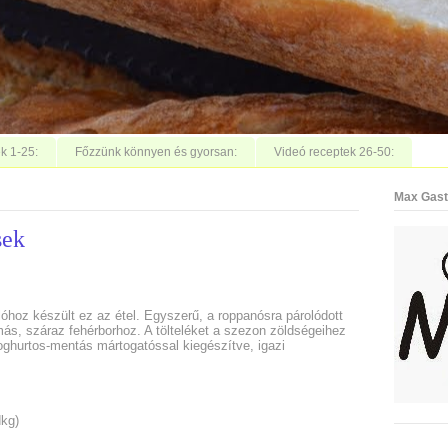
k 1-25:
Főzzünk könnyen és gyorsan:
Videó receptek 26-50:
Max Gast
sek
lóhoz készült ez az étel. Egyszerű, a roppanósra párolódott
más, száraz fehérborhoz. A tölteléket a szezon zöldségeihez
joghurtos-mentás mártogatóssal kiegészítve, igazi
dkg)