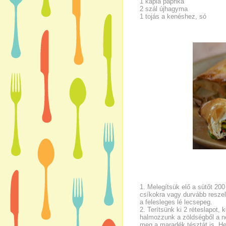
1 kápia paprika
2 szál újhagyma
1 tojás a kenéshez, só
1. Melegítsük elő a sütőt 20
csíkokra vagy durvább reszel
a felesleges lé lecsepeg.
2. Terítsünk ki 2 réteslapot, 
halmozzunk a zöldségből a nég
meg a maradék tésztát is. He