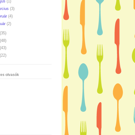
jus
(1)
rcius
(3)
bruár
(4)
nuár
(2)
(35)
(48)
(43)
(22)
es olvasók