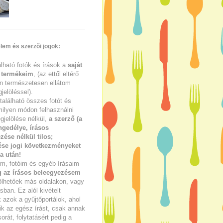
lem és szerzői jogok:
lálható fotók és írások a
saját
 termékeim
, (az ettől eltérő
n természetesen ellátom
jelöléssel).
található összes fotót és
milyen módon felhasználni
gjelölése nélkül,
a szerző (a
ngedélye, írásos
zése nélkül tilos;
se jogi következményeket
a után!
im, fotóim és egyéb írásaim
g az írásos beleegyezésem
ölhetőek más oldalakon, vagy
ban. Ez alól kivételt
azok a gyűjtőportálok, ahol
ik az egész írást, csak annak
sorát, folytatásért pedig a