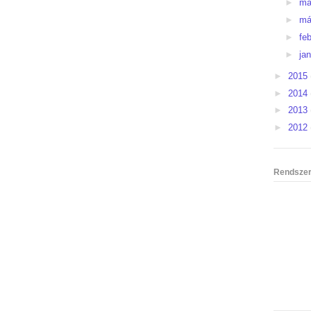
►
má
►
má
►
fe
►
ja
►
2015
►
2014
►
2013
►
2012
Rendszer