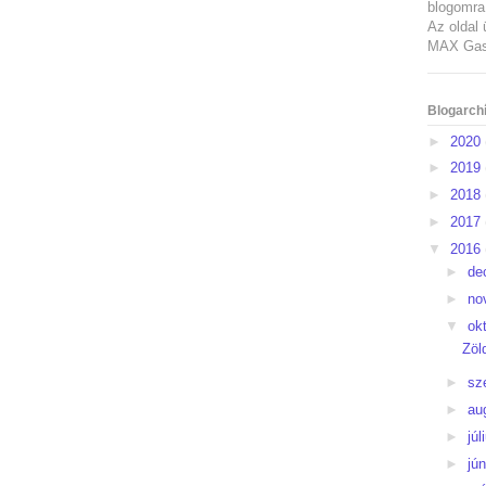
blogomra 
Az oldal 
MAX Gast
Blogarch
►
2020
►
2019
►
2018
►
2017
▼
2016
►
de
►
no
▼
ok
Zöl
►
sz
►
au
►
júl
►
jú