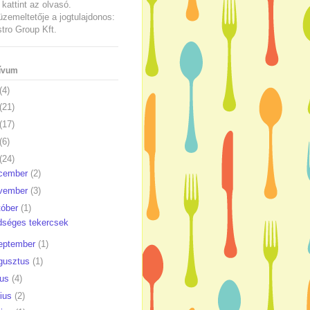
kattint az olvasó.
üzemeltetője a jogtulajdonos:
ro Group Kft.
ívum
(4)
(21)
(17)
(6)
(24)
cember
(2)
vember
(3)
tóber
(1)
dséges tekercsek
eptember
(1)
gusztus
(1)
ius
(4)
nius
(2)