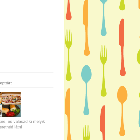
epttár:
pre, és válaszd ki melyik
eretnéd látni