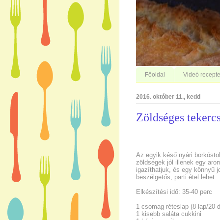
Főoldal
Videó recepte
2016. október 11., kedd
Zöldséges tekerc
Az egyik késő nyári borkósto
zöldségek jól illenek egy aro
igazíthatjuk, és egy könnyű 
beszélgetős, parti étel lehet.
Elkészítési idő: 35-40 perc
1 csomag réteslap (8 lap/20 
1 kisebb saláta cukkini