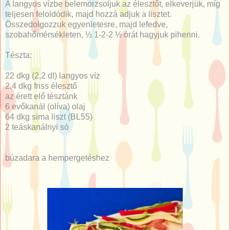
A langyos vízbe belemorzsoljuk az élesztőt, elkeverjük, míg
teljesen feloldódik, majd hozzá adjuk a lisztet.
Összedolgozzuk egyenletesre, majd lefedve,
szobahőmérsékleten, ½ 1-2-2 ½ órát hagyjuk pihenni.
Tészta:
22 dkg (2,2 dl) langyos víz
2,4 dkg friss élesztő
az érett elő tésztánk
6 evőkanál (olíva) olaj
64 dkg sima liszt (BL55)
2 teáskanálnyi só
búzadara a hempergetéshez