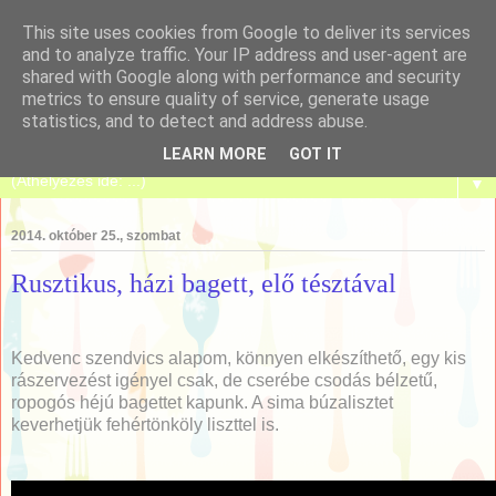
This site uses cookies from Google to deliver its services
and to analyze traffic. Your IP address and user-agent are
shared with Google along with performance and security
metrics to ensure quality of service, generate usage
Tanulj meg sütni!
statistics, and to detect and address abuse.
LEARN MORE
GOT IT
▼
2014. október 25., szombat
Rusztikus, házi bagett, elő tésztával
Kedvenc szendvics alapom, könnyen elkészíthető, egy kis
rászervezést igényel csak, de cserébe csodás bélzetű,
ropogós héjú bagettet kapunk. A sima búzalisztet
keverhetjük fehértönköly liszttel is.