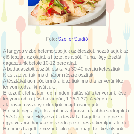
Fotó:
Szeiler Stúdió
A langyos vízbe belemorzsoljuk az élesztőt, hozzá adjuk az
elő tésztát, az olajat, a lisztet és a sót. Puha, lágy tésztát
dagasztunk belőle 10-12 perc alatt.
A bedagasztott tésztát letakarva 30-40 percig kelesztjük.
Kicsit átgyúrjuk, majd három részre osztjuk.
A tésztákat gombócformára igazítjuk, majd a tenyerünkkel
lenyomkodva, kinyújtjuk.
Elkezdjük felhajtani, de minden hajtásnál a tenyerünk lével
lenyomkodjuk (lásd a videón, 1.25-1.37). A végén is
alaposan összenyomkodjuk, majd kisodorjuk.
Hintsük meg a nyújtólapot búzadarával, és abba sodorjuk ki
25-30 centisre. Helyezzük a tésztát a bagett sütő lemezre,
ügyelve arra, hogy az összedolgozott része kerüljön alulra.
Ha nincs bagett lemezünk, akkor sütőpapírból készítsünk