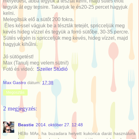
mélyedést, abba tegyük a tésztát kelni, majd sütés előtt
tegyük át egy tepsire. Takarjuk le és20-25 percet hagyjuk
kelni.
Melegítsük elő a sütőt 200 fokra.
Éles késsel vágjuk be a tészták tetejét, spricceljük meg
kevés hideg vízzel és tegyük a forró sütőbe, 30-35 percre.
Sütés végén is spricceljük meg kevés, hideg vízzel, majd
hagyjuk kihűlni.
Jó sütögetést!
Max (Tanulj meg velem sütni!)
Fotó és videó:
Szeiler Stúdió
Max Gastro
dátum:
17:38
Megosztás
2 megjegyzés:
Beastie
2014. október 27. 12:48
HEllo MAx, ha buzadara helyett kukorica darát használunk