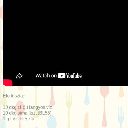
Elő tészta:
10 dkg (1 dl) langyos víz
10 dkg sima liszt (BL55)
1 g friss élesztő