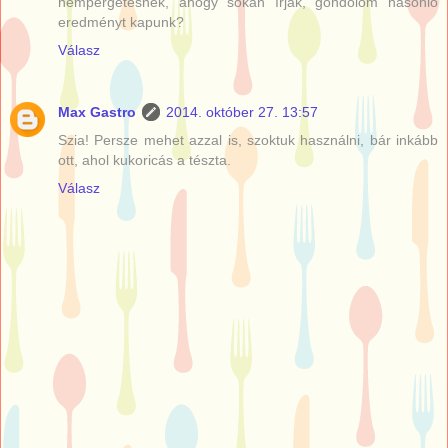
hempergetésnek, ahogy sokan írják, gondolom hasonló
eredményt kapunk?
Válasz
Max Gastro
2014. október 27. 13:57
Szia! Persze mehet azzal is, szoktuk használni, bár inkább
ott, ahol kukoricás a tészta.
Válasz